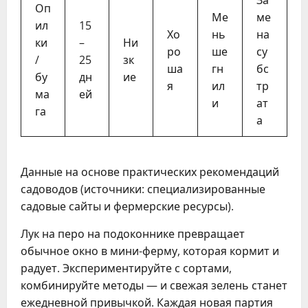
Оп
Ме
ме
ил
15
Хо
нь
на
ки
–
Ни
ро
ше
су
/
25
зк
ша
гн
бс
бу
дн
ие
я
ил
тр
ма
ей
и
ат
га
а
Данные на основе практических рекомендаций
садоводов (источники: специализированные
садовые сайты и фермерские ресурсы).
Лук на перо на подоконнике превращает
обычное окно в мини-ферму, которая кормит и
радует. Экспериментируйте с сортами,
комбинируйте методы — и свежая зелень станет
ежедневной привычкой. Каждая новая партия