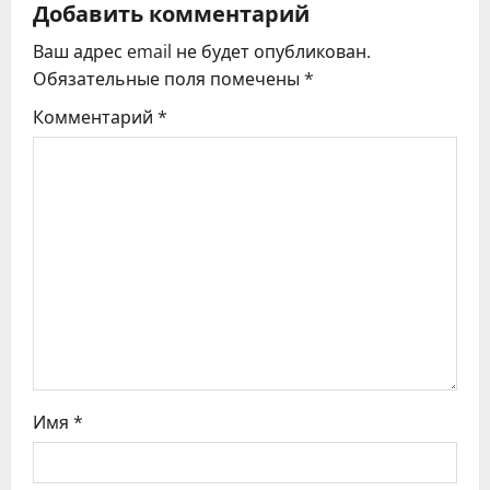
а
Добавить комментарий
ц
Ваш адрес email не будет опубликован.
Обязательные поля помечены
*
и
Комментарий
*
я
п
о
з
а
п
и
Имя
*
с