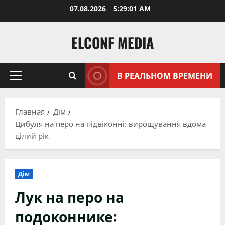
Перейти
07.08.2026
5:29:03 AM
к
содержимому
ELCONF MEDIA
В РЕАЛЬНОМ ВРЕМЕНИ
Основное
меню
Главная
Дім
Цибуля на перо на підвіконні: вирощування вдома
цілий рік
Дім
Лук на перо на
подоконнике: