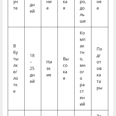
ун
ни
ка
ро,
не
дн
те
е
я
до
е
ей
ль
ше
Ко
мп
В
ак
По
бу
тн
18
дг
ты
Вы
о,
–
Ни
от
лк
со
мн
25
зк
ов
е/
ка
ог
дн
ие
ка
ло
я
о
ей
та
тк
ра
ры
е
ст
ен
ий
За