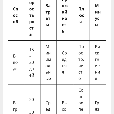
ор
За
ож
М
Сп
ос
Пл
тр
ай
ин
ос
ть
юс
ат
но
ус
об
ро
ы
ы
ст
ы
ст
ь
а
М
Пр
Ри
15
ин
Ср
ос
ск
В
–
им
ед
то,
гн
во
20
ал
ня
чи
ие
де
дн
ьн
я
ст
ни
ей
ые
о
я
Со
чн
20
В
Ср
Вы
ое
Гр
–
гр
ед
со
пе
яз
30