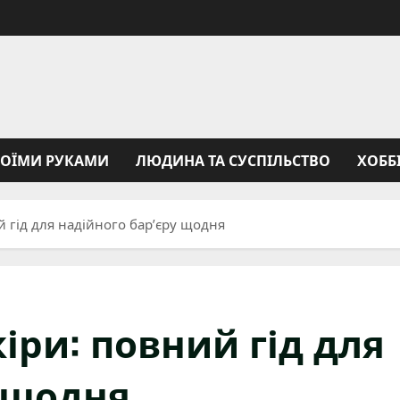
ВОЇМИ РУКАМИ
ЛЮДИНА ТА СУСПІЛЬСТВО
ХОББ
й гід для надійного бар’єру щодня
іри: повний гід для
у щодня