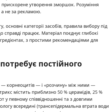
 і прискорене утворення зморшок. Розуміння
 а не за рекламою.
у, основні категорії засобів, правила вибору під
що справді працює. Матеріал поєднує глибокі
нгредієнтах, з простими рекомендаціями для
 потребує постійного
» — корнеоцитів — і «розчину» між ними —
атрикс містить приблизно 50 % церамідів, 25 %
т у певному співвідношенні та з довгими
ологу всередині (трансепідермальна втрата води