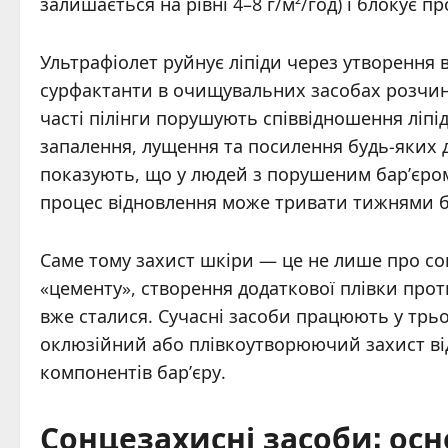
залишається на рівні 4–8 г/м²/год) і блокує п
Ультрафіолет руйнує ліпіди через утворення в
сурфактанти в очищувальних засобах розчиня
часті пілінги порушують співвідношення ліпі
запалення, лущення та посилення будь-яких
показують, що у людей з порушеним бар’єром
процес відновлення може тривати тижнями б
Саме тому захист шкіри — це не лише про сон
«цементу», створення додаткової плівки прот
вже сталися. Сучасні засоби працюють у трь
оклюзійний або плівкоутворюючий захист ві
компонентів бар’єру.
Сонцезахисні засоби: ос