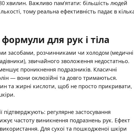
 80 хвилин. Важливо пам’ятати: більшість людей
лькості, тому реальна ефективність падає в кільк
 формули для рук і тіла
ими засобами, розчинниками чи холодом (медичні
адівники), звичайного зволоження недостатньо.
зменшує проникнення подразників. Класичні
олін — вони оклюзійні та довго тримаються.
ин та жирні кислоти, щоб не просто прикривати,
шкіри.
ії підтверджують: регулярне застосування
нижує частоту виникнення подразнень рук. Ефект
 використання. Для сухої та пошкодженої шкіри