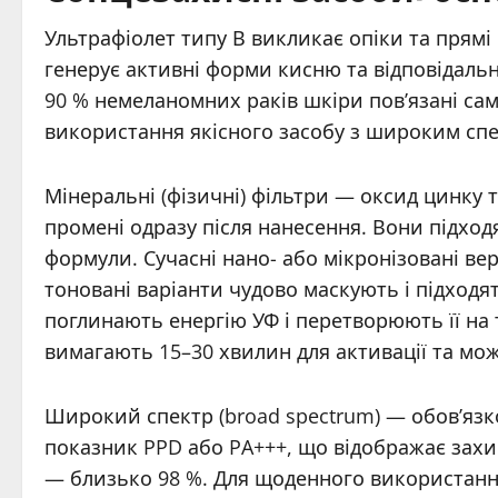
Ультрафіолет типу В викликає опіки та прям
генерує активні форми кисню та відповідальн
90 % немеланомних раків шкіри пов’язані са
використання якісного засобу з широким спе
Мінеральні (фізичні) фільтри — оксид цинку 
промені одразу після нанесення. Вони підходя
формули. Сучасні нано- або мікронізовані ве
тоновані варіанти чудово маскують і підходят
поглинають енергію УФ і перетворюють її на 
вимагають 15–30 хвилин для активації та мо
Широкий спектр (broad spectrum) — обов’язко
показник PPD або PA+++, що відображає захис
— близько 98 %. Для щоденного використання 