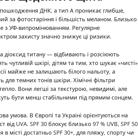
і пошкодження ДНК, а тип А проникає глибше,
ий за фотостаріння і більшість меланом. Близько
ме з УФ-випромінюванням. Регулярне
ктром захисту значно знижує ці ризики.
та діоксид титану — відбивають і розсіюють
ть чутливій шкірі, дітям та тим, хто шукає «чисті»
рсії майже не залишають білого нальоту, а
ь для темних тонів шкіри. Хімічні фільтри
тепло. Вони легші за текстурою, невидимі, але
жуть бути менш стабільними під прямим сонцем.
ва умова. В Європі та Україні орієнтуються на
т від UVA. SPF 30 блокує близько 97 % UVB, SPF 50
в місті достатньо SPF 30+, для пляжу, спорту чи