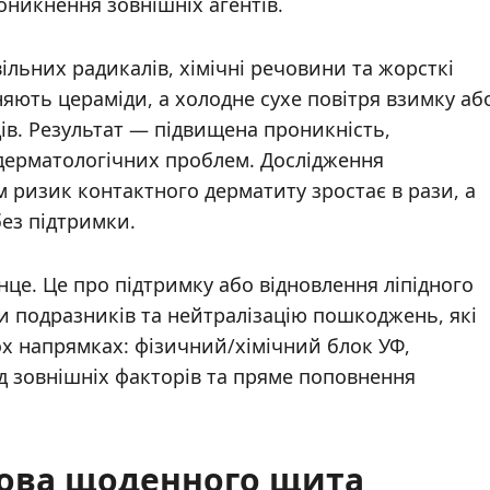
роникнення зовнішніх агентів.
ільних радикалів, хімічні речовини та жорсткі
ють цераміди, а холодне сухе повітря взимку аб
дів. Результат — підвищена проникність,
 дерматологічних проблем. Дослідження
 ризик контактного дерматиту зростає в рази, а
ез підтримки.
це. Це про підтримку або відновлення ліпідного
и подразників та нейтралізацію пошкоджень, які
ох напрямках: фізичний/хімічний блок УФ,
д зовнішніх факторів та пряме поповнення
нова щоденного щита