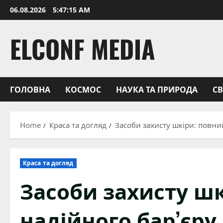
Skip
06.08.2026
5:47:16 AM
to
content
ELCONF MEDIA
ГОЛОВНА
КОСМОС
НАУКА ТА ПРИРОДА
С
Home
Краса та догляд
Засоби захисту шкіри: повни
Краса та догляд
Засоби захисту шк
надійного бар’єр