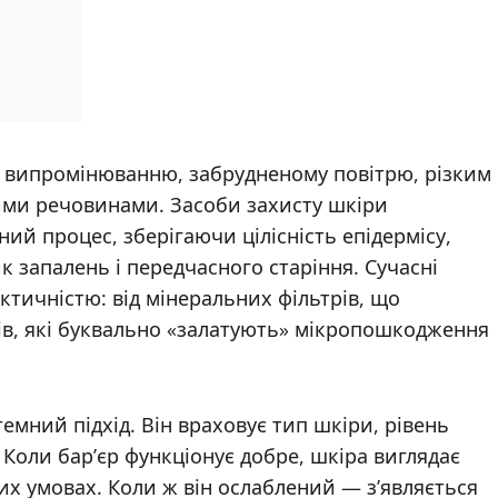
 випромінюванню, забрудненому повітрю, різким
ими речовинами. Засоби захисту шкіри
й процес, зберігаючи цілісність епідермісу,
 запалень і передчасного старіння. Сучасні
тичністю: від мінеральних фільтрів, що
ів, які буквально «залатують» мікропошкодження
емний підхід. Він враховує тип шкіри, рівень
. Коли бар’єр функціонує добре, шкіра виглядає
их умовах. Коли ж він ослаблений — з’являється