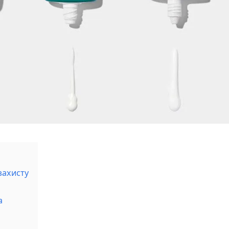
захисту
а