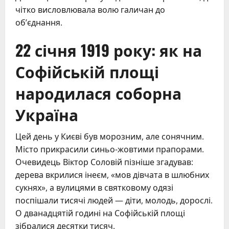
чітко висловлювала волю галичан до
об’єднання.
22 січня 1919 року: як на
Софійській площі
народилася соборна
Україна
Цей день у Києві був морозним, але сонячним.
Місто прикрасили синьо-жовтими прапорами.
Очевидець Віктор Соловій пізніше згадував:
дерева вкрилися інеєм, «мов дівчата в шлюбних
сукнях», а вулицями в святковому одязі
поспішали тисячі людей — діти, молодь, дорослі.
О дванадцятій годині на Софійській площі
зібралися десятки тисяч.