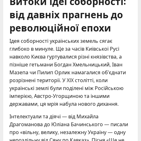
Витоки ідеї соборності:
від давніх прагнень до
революційної епохи
Ідея соборності українських земель сягає
глибоко в минуле. Ще за часів Київської Русі
навколо Києва гуртувалися різні князівства, а
пізніше гетьмани Богдан Хмельницький, Іван
Мазепа чи Пилип Орлик намагалися об’єднати
розрізнені території. У XIX столітті, коли
українські землі були поділені між Російською
імперією, Австро-Угорщиною та іншими
державами, ця мрія набула нового дихання.
Інтелектуали та діячі — від Михайла
Драгоманова до Юліана Бачинського — писали
про «вільну, велику, незалежну Україну — одну
нероздільну від Сяну по Кавказ». Пісня «Ще не