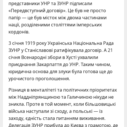
представники УНР та ЗУНР підписали
«Передвступний договір». Це був не просто
папір — це був місток між двома частинами
нації, розділеними століттями імперських
кордонів.
3 січня 1919 року Українська Національна Рада
ЗУНР у Станіславові ратифікувала договір. А 21
січня Всенародні збори в Хусті ухвалили
приєднання Закарпаття до УНР. Таким чином,
юридична основа для злуки була готова ще до
урочистого проголошення.
Різниця в менталітеті та політичних пріоритетах
між Наддніпрянщиною та Галичиною нікуди не
зникла. Проте в той момент, коли більшовицькі
війська наступали зі сходу, а польські — із
заходу, єдність стала питанням виживання.
Делегація ЗУНР прибула до Києва з грамотою, де