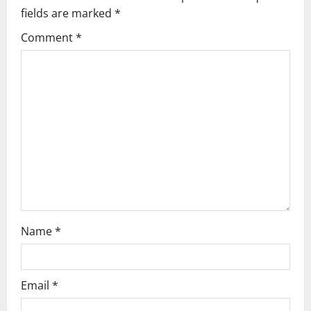
i
fields are marked
*
g
Comment
*
a
t
i
o
n
Name
*
Email
*