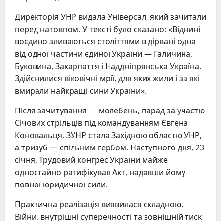
Директорія УНР видала Універсал, який зачитали
перед натовпом. У тексті було сказано: «Віднині
воєдино зливаються століттями відірвані одна
від одної частини єдиної України — Галичина,
Буковина, Закарпаття і Наддніпрянська Україна.
Здійснилися віковічні мрії, для яких жили і за які
вмирали найкращі сини України».
Після зачитування — молебень, парад за участю
Січових стрільців під командуванням Євгена
Коновальця. ЗУНР стала Західною областю УНР,
а тризуб — спільним гербом. Наступного дня, 23
січня, Трудовий конгрес України майже
одностайно ратифікував Акт, надавши йому
повної юридичної сили.
Практична реалізація виявилася складною.
Війни, внутрішні суперечності та зовнішній тиск