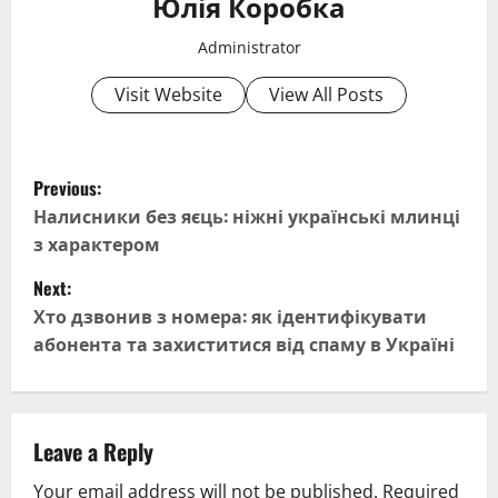
Юлія Коробка
Administrator
Visit Website
View All Posts
P
Previous:
o
Налисники без яєць: ніжні українські млинці
з характером
s
Next:
t
Хто дзвонив з номера: як ідентифікувати
абонента та захиститися від спаму в Україні
n
a
v
Leave a Reply
Your email address will not be published.
Required