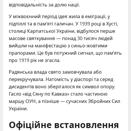
відповідальність за долю нації.
У міжвоєнний період ідея жила в еміграції, у
підпіллі та в пам’яті галичан. У 1939 році в Хусті,
столиці Карпатської України, відбулося перше
масове святкування — понад 30 тисяч людей
вийшли на маніфестацію з синьо-жовтими
прапорами. Це був потужний сигнал, що пам’ять
про 1919 рік не згасла.
Радянська влада свято замовчувала або
перекручувала. Натомість у діаспорі та серед
дисидентів воно зберігалося як символ опору.
Гасло «від Сяну по Кавказ» стало частиною
маршу ОУН, а пізніше — сучасних Збройних Сил
України.
Офіційне встановлення