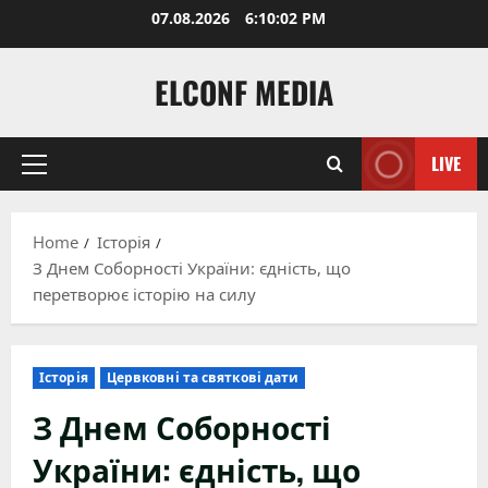
Skip
07.08.2026
6:10:04 PM
to
content
ELCONF MEDIA
LIVE
Primary
Menu
Home
Історія
З Днем Соборності України: єдність, що
перетворює історію на силу
Історія
Цервковні та святкові дати
З Днем Соборності
України: єдність, що