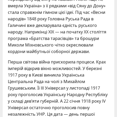
вмерла Україна» з її рядками «від Сяну до Дону»
стала справжнім гімном цієї ідеї. Під час «Весни
народів» 1848 року Головна Руська Рада в
Галичині вже декларувала єдність руського
народу. Наприкінці XIX — на початку XX століття
програма «Братства тарасівців» та брошури
Миколи Міхновського чітко окреслювали
кордони майбутньої соборної держави.
Перша світова війна прискорила процеси. Крах
імперій відкрив вікно можливостей. У березні
1917 року в Києві виникла Українська
Центральна Рада на чолі з Михайлом
Грушевським. Її III Універсал у листопаді 1917
року проголосив Українську Народну Республіку
у складі дев’яти губерній. А 22 січня 1918 року IV
Універсал остаточно проголосив повну
незалежність УНР. Ця дата — день першої