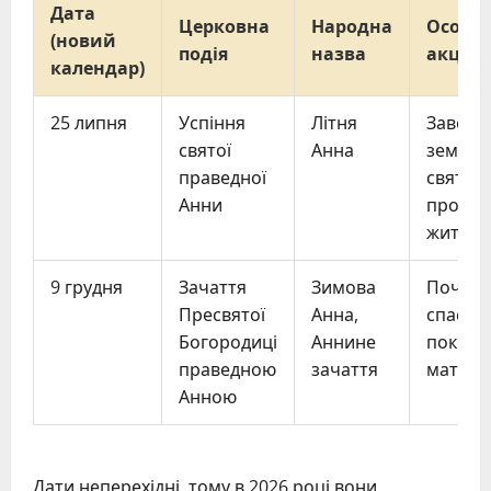
Дата
Церковна
Народна
Особл
(новий
подія
назва
акцен
календар)
25 липня
Успіння
Літня
Заверш
святої
Анна
земног
праведної
святої,
Анни
про її 
життя
9 грудня
Зачаття
Зимова
Початок
Пресвятої
Анна,
спасінн
Богородиці
Аннине
покров
праведною
зачаття
матерів
Анною
Дати неперехідні, тому в 2026 році вони