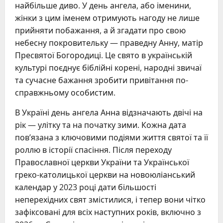
найбільше диво. У день ангела, або іменини,
жінки з цим іменем отримують нагоду не лише
прийняти побажання, а й згадати про свою
небесну покровительку — праведну Анну, матір
Пресвятої Богородиці. Це свято в українській
культурі поєднує біблійні корені, народні звичаї
та сучасне бажання зробити привітання по-
справжньому особистим.
В Україні день ангела Анна відзначають двічі на
рік — улітку та на початку зими. Кожна дата
пов’язана з ключовими подіями життя святої та її
роллю в історії спасіння. Після переходу
Православної церкви України та Української
греко-католицької церкви на новоюліанський
календар у 2023 році дати більшості
неперехідних свят змістилися, і тепер вони чітко
зафіксовані для всіх наступних років, включно з