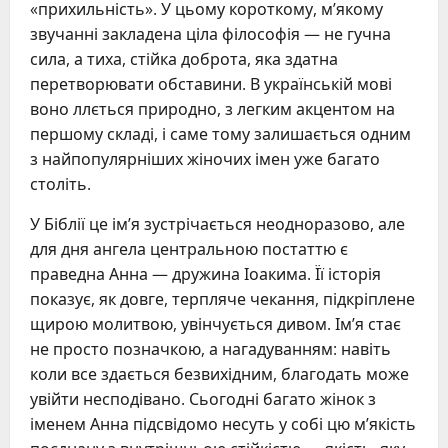
«прихильність». У цьому короткому, м’якому
звучанні закладена ціла філософія — не гучна
сила, а тиха, стійка доброта, яка здатна
перетворювати обставини. В українській мові
воно ллється природно, з легким акцентом на
першому складі, і саме тому залишається одним
з найпопулярніших жіночих імен уже багато
століть.
У Біблії це ім’я зустрічається неодноразово, але
для дня ангела центральною постаттю є
праведна Анна — дружина Іоакима. Її історія
показує, як довге, терпляче чекання, підкріплене
щирою молитвою, увінчується дивом. Ім’я стає
не просто позначкою, а нагадуванням: навіть
коли все здається безвихідним, благодать може
увійти несподівано. Сьогодні багато жінок з
іменем Анна підсвідомо несуть у собі цю м’якість