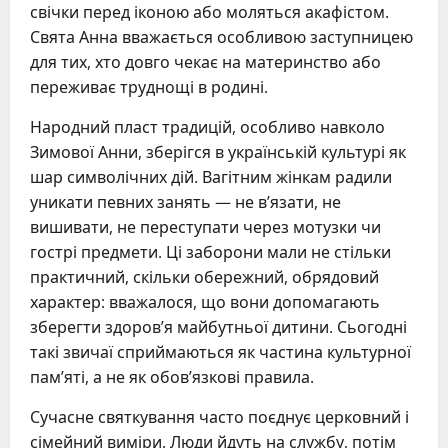
свічки перед іконою або моляться акафістом.
Свята Анна вважається особливою заступницею
для тих, хто довго чекає на материнство або
переживає труднощі в родині.
Народний пласт традицій, особливо навколо
Зимової Анни, зберігся в українській культурі як
шар символічних дій. Вагітним жінкам радили
уникати певних занять — не в’язати, не
вишивати, не переступати через мотузки чи
гострі предмети. Ці заборони мали не стільки
практичний, скільки обережний, обрядовий
характер: вважалося, що вони допомагають
зберегти здоров’я майбутньої дитини. Сьогодні
такі звичаї сприймаються як частина культурної
пам’яті, а не як обов’язкові правила.
Сучасне святкування часто поєднує церковний і
сімейний виміри. Люди йдуть на службу, потім