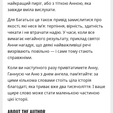
найкращий пиріг, або з тіткою Анною, яка
завжди вміла вислухати.
Для багатьох це також привід замислитися про
якості, які несе ім’я: терпіння, вірність, здатність
чекати і не втрачати надію. У часи, коли все
вимагає негайного результату, приклад святої
Анни нагадує, що деякі найважливіші речі
визрівають повільно — і саме тому стають
справжніми.
Коли ви наступного разу привітатимете Анну,
Ганнусю чи Аню з днем ангела, пам’ятайте: за
цими кількома словами стоїть ціла історія
благодаті, яка триває вже два тисячоліття. І ваше
щире слово може стати маленькою частиною
цієї історії.
ABOUT THE AUTHOR