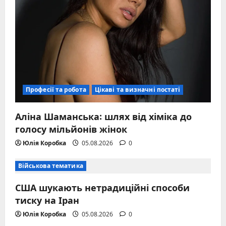
Професії та робота
Цікаві та визначні постаті
Аліна Шаманська: шлях від хіміка до
голосу мільйонів жінок
Юлія Коробка
05.08.2026
0
Військова тематика
США шукають нетрадиційні способи
тиску на Іран
Юлія Коробка
05.08.2026
0