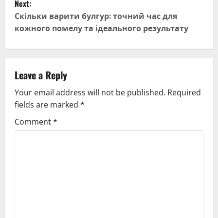
Next:
t
Скільки варити булгур: точний час для
кожного помелу та ідеального результату
n
a
v
Leave a Reply
Your email address will not be published.
Required
i
fields are marked
*
g
Comment
*
a
t
i
o