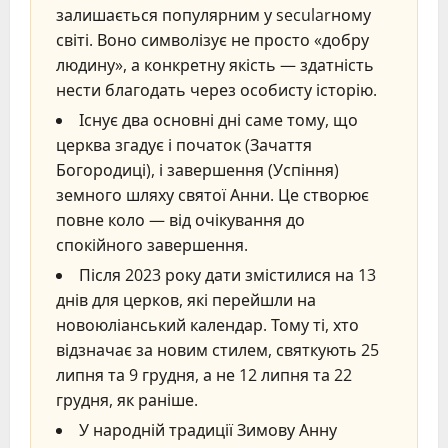
залишається популярним у secularному
світі. Воно символізує не просто «добру
людину», а конкретну якість — здатність
нести благодать через особисту історію.
Існує два основні дні саме тому, що
церква згадує і початок (Зачаття
Богородиці), і завершення (Успіння)
земного шляху святої Анни. Це створює
повне коло — від очікування до
спокійного завершення.
Після 2023 року дати змістилися на 13
днів для церков, які перейшли на
новоюліанський календар. Тому ті, хто
відзначає за новим стилем, святкують 25
липня та 9 грудня, а не 12 липня та 22
грудня, як раніше.
У народній традиції Зимову Анну