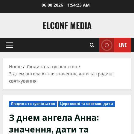
Skip
06.08.2026
1:54:24 AM
to
content
ELCONF MEDIA
LIVE
Primary
Menu
Home
Людина та суспільство
З днем ангела Анна: значення, дати та традиції
святкування
Людина та суспільство
Цервковні та святкові дати
З днем ангела Анна:
значення, дати та