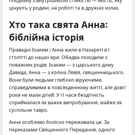
поєднану з внутрішньою стійкістю — якість, яку
цінують у родині, на роботі та в дружніх колах.
Хто така свята Анна:
біблійна історія
Праведні Іоаким і Анна жили в Назареті в I
столітті до нашої ери. Обидва походили з
поважних родів: Іоаким — з царського дому
Давида, Анна — з коліна Левія, священницького.
Вони були людьми глибоко віруючими,
справедливими в повсякденному житті, але довгі
роки не мали дітей. У ті часи бездітність
сприймалася як важке випробування, майже як
суспільне тавро.
Анна особливо болісно переживала це. За
переказами Священного Передання, одного