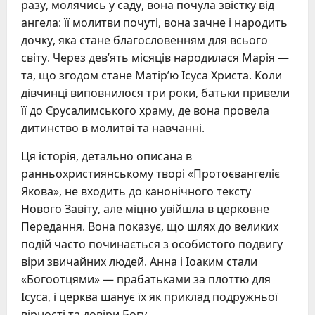
разу, молячись у саду, вона почула звістку від
ангела: її молитви почуті, вона зачне і народить
дочку, яка стане благословенням для всього
світу. Через дев’ять місяців народилася Марія —
та, що згодом стане Матір’ю Ісуса Христа. Коли
дівчинці виповнилося три роки, батьки привели
її до Єрусалимського храму, де вона провела
дитинство в молитві та навчанні.
Ця історія, детально описана в
ранньохристиянському творі «Протоєвангеліє
Якова», не входить до канонічного тексту
Нового Завіту, але міцно увійшла в церковне
Передання. Вона показує, що шлях до великих
подій часто починається з особистого подвигу
віри звичайних людей. Анна і Іоаким стали
«Богоотцями» — прабатьками за плоттю для
Ісуса, і церква шанує їх як приклад подружньої
вірності та довіри Богу.