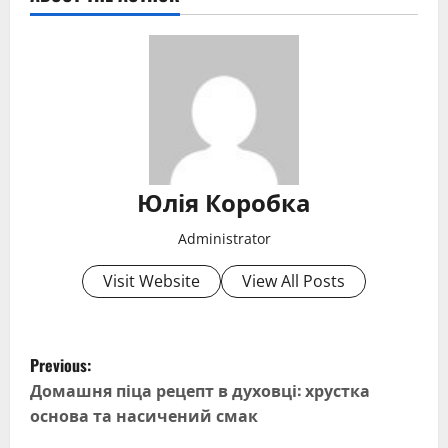
Юлія Коробка
Administrator
Visit Website
View All Posts
P
Previous:
o
Домашня піца рецепт в духовці: хрустка
основа та насичений смак
s