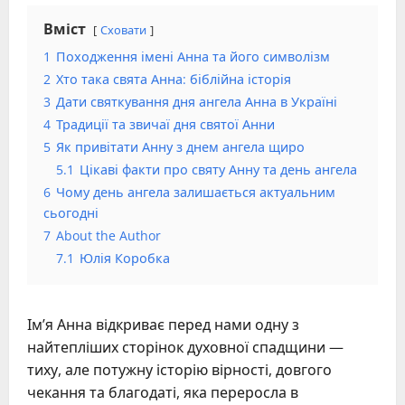
Вміст
Сховати
1
Походження імені Анна та його символізм
2
Хто така свята Анна: біблійна історія
3
Дати святкування дня ангела Анна в Україні
4
Традиції та звичаї дня святої Анни
5
Як привітати Анну з днем ангела щиро
5.1
Цікаві факти про святу Анну та день ангела
6
Чому день ангела залишається актуальним
сьогодні
7
About the Author
7.1
Юлія Коробка
Ім’я Анна відкриває перед нами одну з
найтепліших сторінок духовної спадщини —
тиху, але потужну історію вірності, довгого
чекання та благодаті, яка переросла в