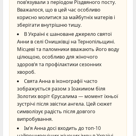
пов’язували з періодом Різдвяного посту.
Вважалося, що в цей час особливо
корисно молитися за майбутніх матерів і
зберігати внутрішню тишу.
В Україні є шановане джерело святої
Анни в селі Онишківці на Тернопільщині.
Місцеві та паломники вважають його воду
цілющою, особливо для жіночого
здоров’я та профілактики сезонних
хвороб.
Свята Анна в іконографії часто
зображується разом з Іоакимом біля
Золотих воріт Єрусалима — момент їхньої
зустрічі після звістки ангела. Цей сюжет
символізує радість після довгого
випробування.
Ім’я Анна досі входить до топ-10
найпоширеніших жіночих імен в Україні.