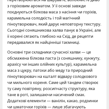
з горіховим ароматом. У її основі завжди
поєднуються білкова маса з насіння чи горіхів,
карамельна солодкість і той магічний
піноутворювач, який дарує неповторну текстуру.
Сьогодні соняшникова халва панує в Україні, але
її корені сягають глибоко на Схід, де рецепти
передавалися як найцінніші таємниці.
Основні три складники сучасної халви — це
обсмажена білкова паста (з соняшнику, кунжуту,
арахісу чи інших олійних культур), карамельна
маса з цукру, патоки або меду та природний
піноутворювач на кшталт відвару солодкового
чи мильного кореня. Саме цей тандем створює
ту саму повітряну, розсипчасту структуру, яка
тане в роті, залишаючи насичений смак.
Додаткові елементи — ванілін, какао, родзинки
чи шматочки горіхів — лише збагачують