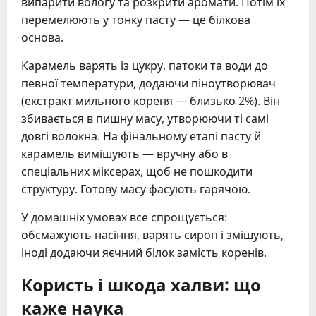
випарити вологу та розкрити аромати. Потім їх
перемелюють у тонку пасту — це білкова
основа.
Карамель варять із цукру, патоки та води до
певної температури, додаючи піноутворювач
(екстракт мильного кореня — близько 2%). Він
збивається в пишну масу, утворюючи ті самі
довгі волокна. На фінальному етапі пасту й
карамель вимішують — вручну або в
спеціальних міксерах, щоб не пошкодити
структуру. Готову масу фасують гарячою.
У домашніх умовах все спрощується:
обсмажують насіння, варять сироп і змішують,
іноді додаючи яєчний білок замість коренів.
Користь і шкода халви: що
каже наука