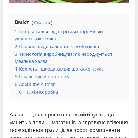
Вміст
Сховати
1
Історія халви: від перських гаремів до
українських столів
2
Основні види халви та їх особливості
3
Технологія виробництва: як народжується
ідеальна халва
4
Користь і шкода халви: що каже наука
5
Цікаві факти про халву
6
About the Author
6.1
Юлія Коробка
Халва — це не просто солодкий брусок, що
манить з полиць магазинів, а справжнє втілення
тисячолітньої традиції, де прості компоненти
перетворюються на шарувате, волокнисте диво