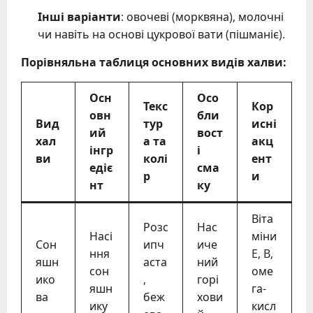
Інші варіанти
: овочеві (морквяна), молочні
чи навіть на основі цукрової вати (пішманіє).
Порівняльна таблиця основних видів халви:
Осн
Осо
Текс
Кор
овн
бли
Вид
тур
исні
ий
вост
хал
а та
акц
інгр
і
ви
колі
ент
едіє
сма
р
и
нт
ку
Віта
Розс
Нас
Насі
міни
Сон
ипч
иче
ння
E, B,
яшн
аста
ний
сон
оме
ико
,
горі
яшн
га-
ва
беж
хови
ику
кисл