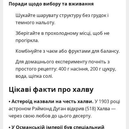
Поради щодо вибору та вживання
Шукайте шарувату структуру без грудок і
темного нальоту.
Зберігайте в прохолодному місці, щоб не
прогіркла.
Комбінуйте з чаєм або фруктами для балансу.
Для домашнього експерименту почніть з
простого рецепту: 400 г насіння, 200 г цукру,
вода, щіпка солі.
Цікаві факти про халву
• Астероїд назвали на честь халви.
У 1903 році
астроном Рэймонд Дуган відкрив (518) Халва —
через свою любов до цього десерту.
• У Османській імперії був спеціальний