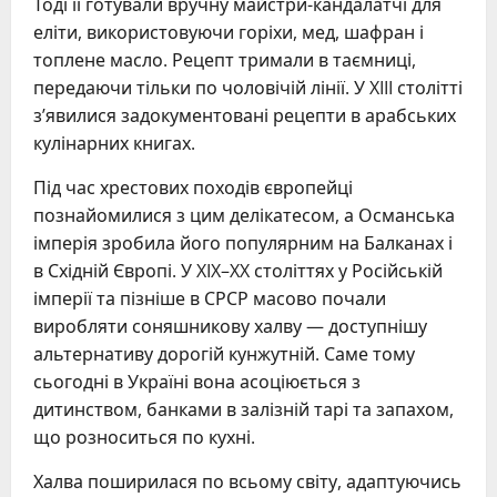
Тоді її готували вручну майстри-кандалатчі для
еліти, використовуючи горіхи, мед, шафран і
топлене масло. Рецепт тримали в таємниці,
передаючи тільки по чоловічій лінії. У XIII столітті
з’явилися задокументовані рецепти в арабських
кулінарних книгах.
Під час хрестових походів європейці
познайомилися з цим делікатесом, а Османська
імперія зробила його популярним на Балканах і
в Східній Європі. У XIX–XX століттях у Російській
імперії та пізніше в СРСР масово почали
виробляти соняшникову халву — доступнішу
альтернативу дорогій кунжутній. Саме тому
сьогодні в Україні вона асоціюється з
дитинством, банками в залізній тарі та запахом,
що розноситься по кухні.
Халва поширилася по всьому світу, адаптуючись