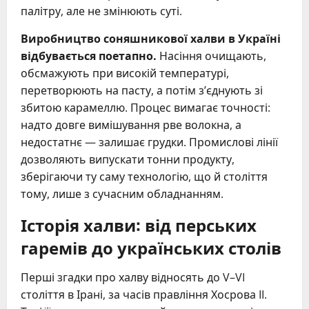
палітру, але не змінюють суті.
Виробництво соняшникової халви в Україні
відбувається поетапно.
Насіння очищають,
обсмажують при високій температурі,
перетворюють на пасту, а потім з’єднують зі
збитою карамеллю. Процес вимагає точності:
надто довге вимішування рве волокна, а
недостатнє — залишає грудки. Промислові лінії
дозволяють випускати тонни продукту,
зберігаючи ту саму технологію, що й століття
тому, лише з сучасним обладнанням.
Історія халви: від перських
гаремів до українських столів
Перші згадки про халву відносять до V–VI
століття в Ірані, за часів правління Хосрова II.