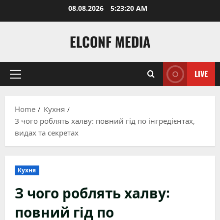
Skip
08.08.2026
5:23:21 AM
to
content
ELCONF MEDIA
LIVE
Primary
Menu
Home
Кухня
З чого роблять халву: повний гід по інгредієнтах,
видах та секретах
Кухня
З чого роблять халву:
повний гід по