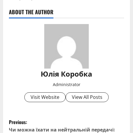
ABOUT THE AUTHOR
Юлія Коробка
Administrator
Visit Website
View All Posts
P
Previous:
o
Чи можна їхати на нейтральній передачі: