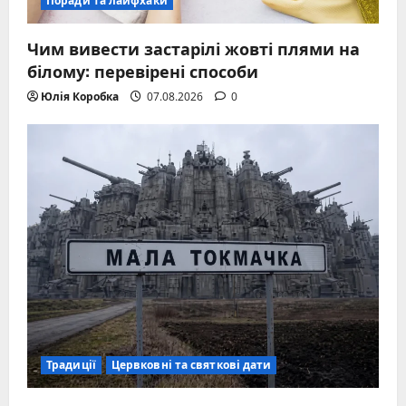
Поради та лайфхаки
Чим вивести застарілі жовті плями на
білому: перевірені способи
Юлія Коробка
07.08.2026
0
Традиції
Цервковні та святкові дати