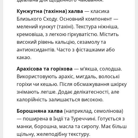
Кунжутна (тахінна) халва
— класика
Близького Сходу. Основний компонент —
мелений кунжут (тахіні). Текстура ніжніша,
кремовіша, з легкою гіркуватістю. Містить
високий рівень кальцію, сезамолу та
антиоксидантів. Часто з фісташками або
какао.
Арахісова та горіхова
— м’якша, солодша.
Використовують арахіс, мигдаль, волоські
горіхи чи кешью. Після обсмажування шкірку
знімають легше. Додає делікатесності, але
калорійність залишається високою.
Борошняна халва
(наприклад, семолінова)
— поширена в Індії та Туреччині. Готується з
манки, борошна, масла та сиропу. Має більш
щільну, желеподібну текстуру.