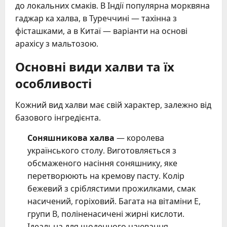
до локальних смаків. В Індії популярна морквяна
гаджар ка халва, в Туреччині — тахінна з
фісташками, а в Китаї — варіанти на основі
арахісу з мальтозою.
Основні види халви та їх
особливості
Кожний вид халви має свій характер, залежно від
базового інгредієнта.
Соняшникова халва
— королева
українського столу. Виготовляється з
обсмаженого насіння соняшнику, яке
перетворюють на кремову пасту. Колір
бежевий з сріблястими прожилками, смак
насичений, горіховий. Багата на вітаміни E,
групи B, поліненасичені жирні кислоти.
Ідеальна для щоденного чаювання.