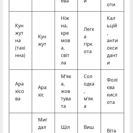
ева
й
оти
Ніж
Кал
Кун
на,
ьцій
Легк
жут
кре
,
Кун
а
на
мов
анти
жут
гірк
(тахі
а,
окси
ота
нна)
світ
дант
ла
и
М’як
Сол
Фолі
Ара
а,
одка
Ара
єва
хісо
жов
,
хіс
кисл
ва
тува
м’як
ота
та
а
Миг
дал
Щіл
Виш
Віта