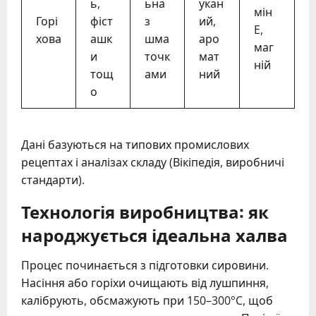
ь,
ьна
укан
мін
Горі
фіст
з
ий,
E,
хова
ашк
шма
аро
маг
и
точк
мат
ній
тощ
ами
ний
о
Дані базуються на типових промислових
рецептах і аналізах складу (Вікіпедія, виробничі
стандарти).
Технологія виробництва: як
народжується ідеальна халва
Процес починається з підготовки сировини.
Насіння або горіхи очищають від лушпиння,
калібрують, обсмажують при 150–300°C, щоб