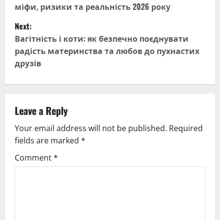
міфи, ризики та реальність 2026 року
s
Next:
t
Вагітність і коти: як безпечно поєднувати
радість материнства та любов до пухнастих
n
друзів
a
v
Leave a Reply
i
Your email address will not be published.
Required
g
fields are marked
*
Comment
*
a
t
i