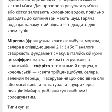
кісток і м’яса. Для прозорого результату м’ясо
або кістки заливають холодною водою, повільно
доводять до кипіння і знімають шум. Гаряча
вода дає каламутний відвар — підходить для
крем-супів.
Мірепоа
(французька класика: цибуля, морква,
селера в співвідношенні 2:1:1) або її аналоги
створюють фундамент смаку. В італійській кухні
це
соффритто
з часником і петрушкою, в
іспанській —
софріто
з томатами й перцем, у
креольській — «свята трійця» (цибуля, селера,
зелений перець). Пасерування цих овочів на олії
або маслі вивільняє натуральні цукри через
реакцію Майяра, роблячи суп глибшим і
солодкуватим.
Типи супів: