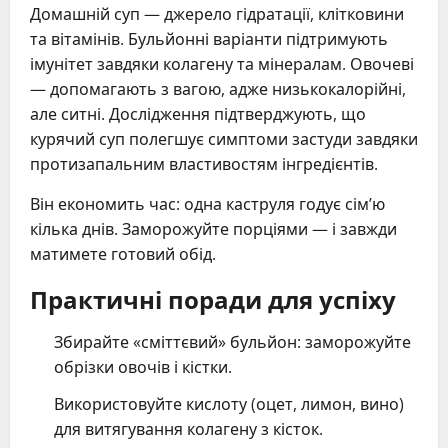
Домашній суп — джерело гідратації, клітковини
та вітамінів. Бульйонні варіанти підтримують
імунітет завдяки колагену та мінералам. Овочеві
— допомагають з вагою, адже низькокалорійні,
але ситні. Дослідження підтверджують, що
курячий суп полегшує симптоми застуди завдяки
протизапальним властивостям інгредієнтів.
Він економить час: одна каструля годує сім’ю
кілька днів. Заморожуйте порціями — і завжди
матимете готовий обід.
Практичні поради для успіху
Збирайте «сміттєвий» бульйон: заморожуйте
обрізки овочів і кістки.
Використовуйте кислоту (оцет, лимон, вино)
для витягування колагену з кісток.