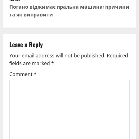
t
Погано віджимає пральна машина: причини
та як виправити
n
a
v
Leave a Reply
Your email address will not be published.
Required
i
fields are marked
*
g
Comment
*
a
t
i
o
n