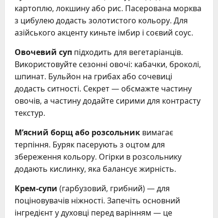
картоплю, локшину або рис. Пасерована морква
з цибулею додасть золотистого кольору. Для
азійського акценту киньте імбир і соєвий соус.
Овочевий суп
підходить для вегетаріанців.
Використовуйте сезонні овочі: кабачки, броколі,
шпинат. Бульйон на грибах або сочевиці
додасть ситності. Секрет — обсмажте частину
овочів, а частину додайте сирими для контрасту
текстур.
М’ясний борщ або розсольник
вимагає
терпіння. Буряк пасерують з оцтом для
збереження кольору. Огірки в розсольнику
додають кислинку, яка балансує жирність.
Крем-супи
(гарбузовий, грибний) — для
поціновувачів ніжності. Запечіть основний
інгредієнт у духовці перед варінням — це