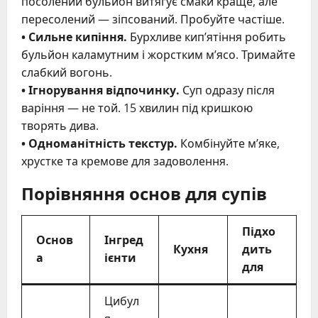
посолений бульйон витягує смаки краще, але
пересолений — зіпсований. Пробуйте частіше.
• Сильне кипіння.
Бурхливе кип’ятіння робить
бульйон каламутним і жорстким м’ясо. Тримайте
слабкий вогонь.
• Ігнорування відпочинку.
Суп одразу після
варіння — не той. 15 хвилин під кришкою
творять дива.
• Одноманітність текстур.
Комбінуйте м’яке,
хрустке та кремове для задоволення.
Порівняння основ для супів
Підхо
Основ
Інгред
Кухня
дить
а
ієнти
для
Цибул