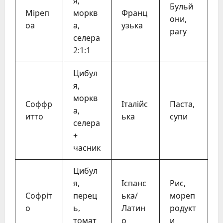
я,
Бульй
Міреп
моркв
Франц
они,
оа
а,
узька
рагу
селера
2:1:1
Цибул
я,
моркв
Соффр
Італійс
Паста,
а,
итто
ька
супи
селера
+
часник
Цибул
я,
Іспанс
Рис,
Софріт
перец
ька/
мореп
о
ь,
Латин
родукт
томат
о
и