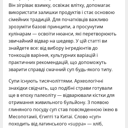
Він зігріває взимку, освіжає влітку, допомагає
використати залишки продуктів і стає основою
сімейних традицій. Для початківців важливо
зрозуміти базові принципи, а просунутим
кулінарам — освоїти нюанси, які перетворюють
звичайний відвар на шедевр. У цій статті ви
знайдете все: від вибору інгредієнтів до
тонкощів варіння, культурних варіацій і
практичних рекомендацій, що допоможуть
зварити справді смачний суп будь-якого типу.
Супи існують тисячоліттями. Археологічні
знахідки свідчать, що подібні страви готували
ще в епоху палеоліту — відварювали кістки для
отримання живильного бульйону. З появою
глиняного посуду суп став повсякденною їжею в
Месопотамії, Єгипті та Китаї. Слово «суп»
походить від латинського «suppa» — хліб,