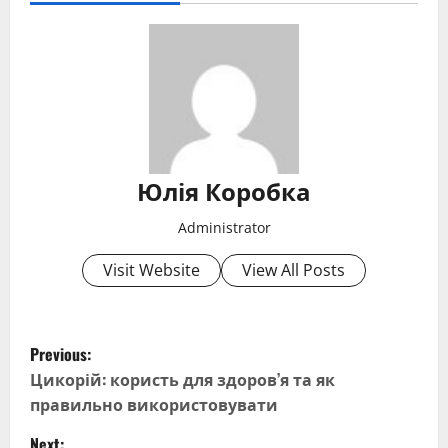
Юлія Коробка
Administrator
Visit Website
View All Posts
P
Previous:
o
Цикорій: користь для здоров’я та як
правильно використовувати
s
Next: