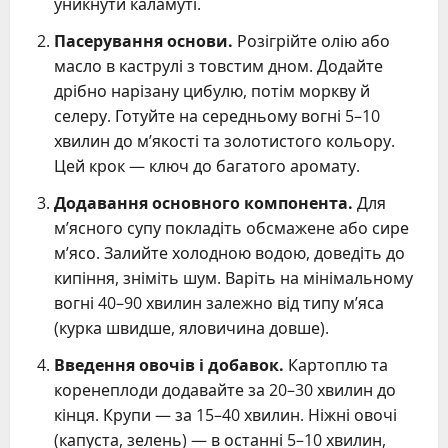
уникнути каламуті.
Пасерування основи.
Розігрійте олію або
масло в каструлі з товстим дном. Додайте
дрібно нарізану цибулю, потім моркву й
селеру. Готуйте на середньому вогні 5–10
хвилин до м’якості та золотистого кольору.
Цей крок — ключ до багатого аромату.
Додавання основного компонента.
Для
м’ясного супу покладіть обсмажене або сире
м’ясо. Залийте холодною водою, доведіть до
кипіння, зніміть шум. Варіть на мінімальному
вогні 40–90 хвилин залежно від типу м’яса
(курка швидше, яловичина довше).
Введення овочів і добавок.
Картоплю та
коренеплоди додавайте за 20–30 хвилин до
кінця. Крупи — за 15–40 хвилин. Ніжні овочі
(капуста, зелень) — в останні 5–10 хвилин,