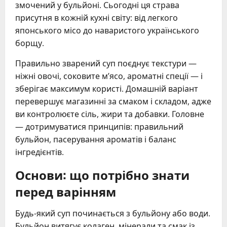
змочений у бульйоні. Сьогодні ця страва
присутня в кожній кухні світу: від легкого
японського місо до наваристого українського
борщу.
Правильно зварений суп поєднує текстури —
ніжні овочі, соковите м’ясо, ароматні спеції — і
зберігає максимум користі. Домашній варіант
перевершує магазинні за смаком і складом, адже
ви контролюєте сіль, жири та добавки. Головне
— дотримуватися принципів: правильний
бульйон, пасерування ароматів і баланс
інгредієнтів.
Основи: що потрібно знати
перед варінням
Будь-який суп починається з бульйону або води.
Бульйон витягує колаген, мінерали та смак із