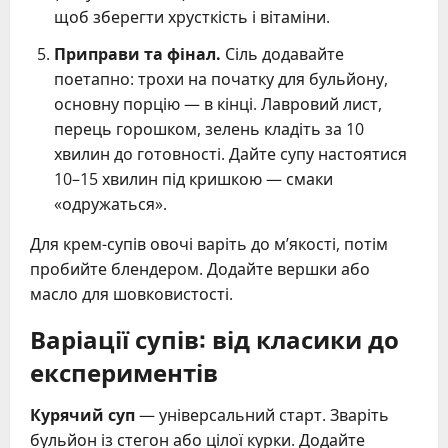
щоб зберегти хрусткість і вітаміни.
Приправи та фінал.
Сіль додавайте
поетапно: трохи на початку для бульйону,
основну порцію — в кінці. Лавровий лист,
перець горошком, зелень кладіть за 10
хвилин до готовності. Дайте супу настоятися
10–15 хвилин під кришкою — смаки
«одружаться».
Для крем-супів овочі варіть до м’якості, потім
пробийте блендером. Додайте вершки або
масло для шовковистості.
Варіації супів: від класики до
експериментів
Курячий суп
— універсальний старт. Зваріть
бульйон із стегон або цілої курки. Додайте