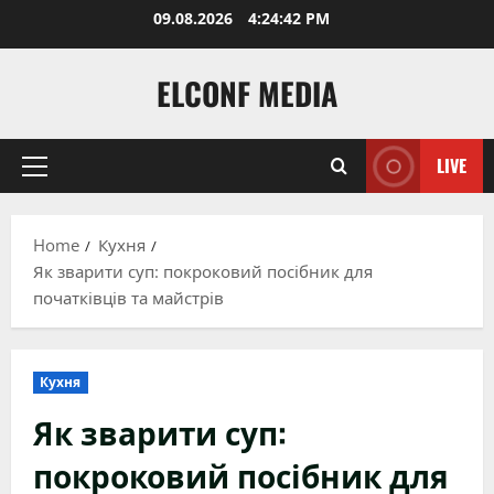
Skip
09.08.2026
4:24:43 PM
to
content
ELCONF MEDIA
LIVE
Primary
Menu
Home
Кухня
Як зварити суп: покроковий посібник для
початківців та майстрів
Кухня
Як зварити суп:
покроковий посібник для