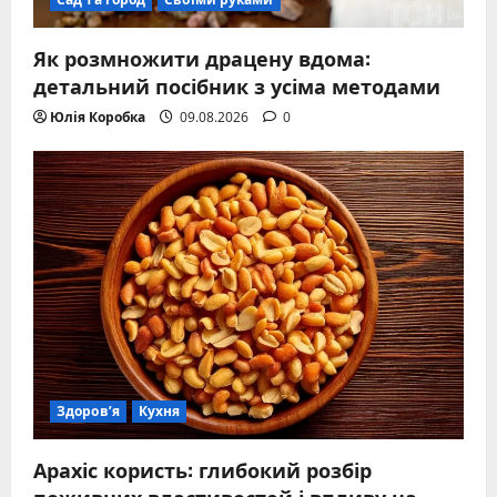
Як розмножити драцену вдома:
детальний посібник з усіма методами
Юлія Коробка
09.08.2026
0
Здоров’я
Кухня
Арахіс користь: глибокий розбір
поживних властивостей і впливу на