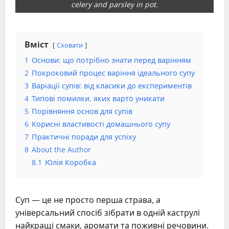
celery and parsley in pot.
Вміст
Сховати
1
Основи: що потрібно знати перед варінням
2
Покроковий процес варіння ідеального супу
3
Варіації супів: від класики до експериментів
4
Типові помилки, яких варто уникати
5
Порівняння основ для супів
6
Корисні властивості домашнього супу
7
Практичні поради для успіху
8
About the Author
8.1
Юлія Коробка
Суп — це не просто перша страва, а
універсальний спосіб зібрати в одній каструлі
найкращі смаки, аромати та поживні речовини.