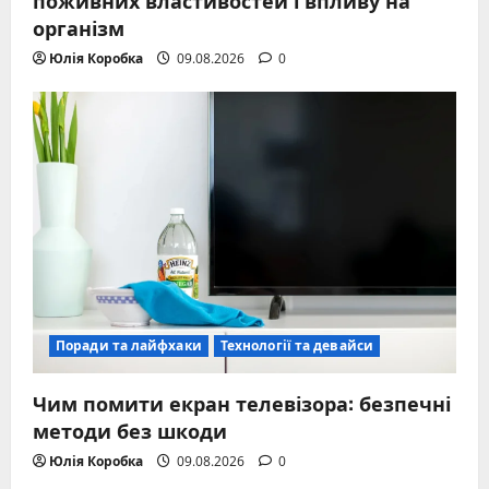
організм
Юлія Коробка
09.08.2026
0
Поради та лайфхаки
Технології та девайси
Чим помити екран телевізора: безпечні
методи без шкоди
Юлія Коробка
09.08.2026
0