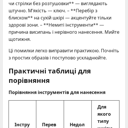
чи стрілки без розтушовки** — виглядають
штучно. М’якість — ключ. – **Перебір з
блиском** на сухій шкірі — акцентуйте тільки
здорові зони. – **Немиті інструменти** —
причина висипань і нерівного нанесення. Мийте
щотижня.
Ці помилки легко виправити практикою. Почніть
з простих образів і поступово ускладнюйте.
Практичні таблиці для
порівняння
Порівняння інструментів для нанесення
Для
якого
типу
Інстру
Перев
Недол