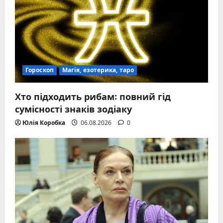
Гороскоп
Магія, езотерика, таро
Хто підходить рибам: повний гід
сумісності знаків зодіаку
Юлія Коробка
06.08.2026
0