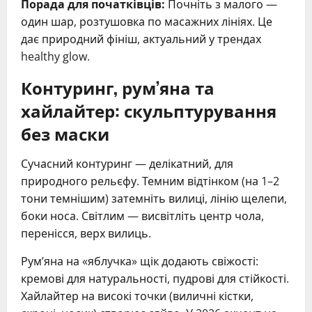
Порада для початківців:
Почніть з малого —
один шар, розтушовка по масажних лініях. Це
дає природний фініш, актуальний у трендах
healthy glow.
Контуринг, рум’яна та
хайлайтер: скульптурування
без маски
Сучасний контуринг — делікатний, для
природного рельєфу. Темним відтінком (на 1–2
тони темнішим) затемніть вилиці, лінію щелепи,
боки носа. Світлим — висвітліть центр чола,
перенісся, верх вилиць.
Рум’яна на «яблучка» щік додають свіжості:
кремові для натуральності, пудрові для стійкості.
Хайлайтер на високі точки (виличні кістки,