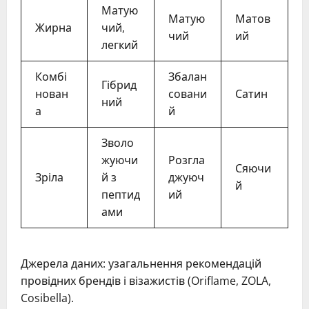
Матую
Матую
Матов
Жирна
чий,
чий
ий
легкий
Комбі
Збалан
Гібрид
нован
совани
Сатин
ний
а
й
Зволо
жуючи
Розгла
Сяючи
Зріла
й з
джуюч
й
пептид
ий
ами
Джерела даних: узагальнення рекомендацій
провідних брендів і візажистів (Oriflame, ZOLA,
Cosibella).