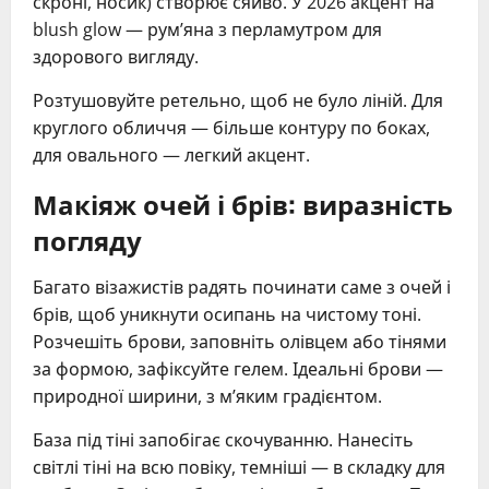
скроні, носик) створює сяйво. У 2026 акцент на
blush glow — рум’яна з перламутром для
здорового вигляду.
Розтушовуйте ретельно, щоб не було ліній. Для
круглого обличчя — більше контуру по боках,
для овального — легкий акцент.
Макіяж очей і брів: виразність
погляду
Багато візажистів радять починати саме з очей і
брів, щоб уникнути осипань на чистому тоні.
Розчешіть брови, заповніть олівцем або тінями
за формою, зафіксуйте гелем. Ідеальні брови —
природної ширини, з м’яким градієнтом.
База під тіні запобігає скочуванню. Нанесіть
світлі тіні на всю повіку, темніші — в складку для