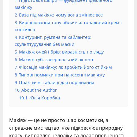
1
Підготовка шкіри — фундамент ідеального
макіяжу
2
База під макіяж: чому вона змінює все
3
Вирівнювання тону обличчя: тональний крем і
консилер
4
Контуринг, рум’яна та хайлайтер:
скульптурування без маски
5
Макіяж очей і брів: виразність погляду
6
Макіяж губ: завершальний акцент
7
Фіксація макіяжу: як зробити його стійким
8
Типові помилки при нанесенні макіяжу
9
Практичні таблиці для порівняння
10
About the Author
10.1
Юлія Коробка
Макіяж — це не просто шар косметики, а
справжнє мистецтво, яке підкреслює природну
красу, виправляє недоліки та додає впевненості