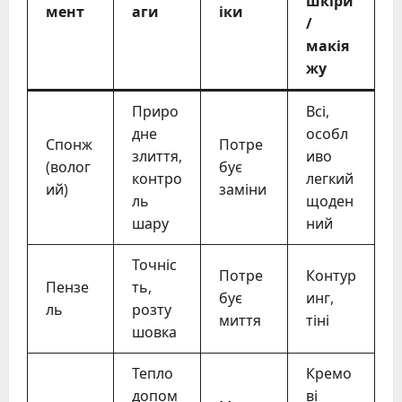
шкіри
мент
аги
іки
/
макія
жу
Приро
Всі,
дне
особл
Спонж
Потре
злиття,
иво
(волог
бує
контро
легкий
ий)
заміни
ль
щоден
шару
ний
Точніс
Потре
Контур
Пензе
ть,
бує
инг,
ль
розту
миття
тіні
шовка
Тепло
Кремо
допом
ві