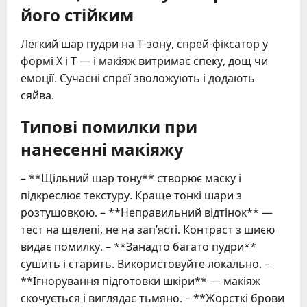
його стійким
Легкий шар пудри на Т-зону, спрей-фіксатор у
формі Х і Т — і макіяж витримає спеку, дощ чи
емоції. Сучасні спреї зволожують і додають
сяйва.
Типові помилки при
нанесенні макіяжу
– **Щільний шар тону** створює маску і
підкреслює текстуру. Краще тонкі шари з
розтушовкою. – **Неправильний відтінок** —
тест на щелепі, не на зап’ясті. Контраст з шиєю
видає помилку. – **Занадто багато пудри**
сушить і старить. Використовуйте локально. –
**Ігнорування підготовки шкіри** — макіяж
скочується і виглядає тьмяно. – **Жорсткі брови