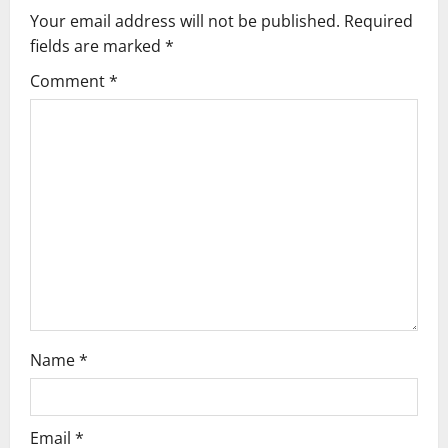
Your email address will not be published.
Required
i
fields are marked
*
g
Comment
*
a
t
i
o
n
Name
*
Email
*