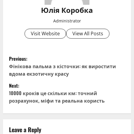
Юлія Коробка
Administrator
Visit Website
View All Posts
P
Previous:
o
Фінікова пальма з кісточки: як виростити
вдома екзотичну красу
s
Next:
t
10000 кроків це скільки км: точний
розрахунок, міфи та реальна користь
n
a
v
Leave a Reply