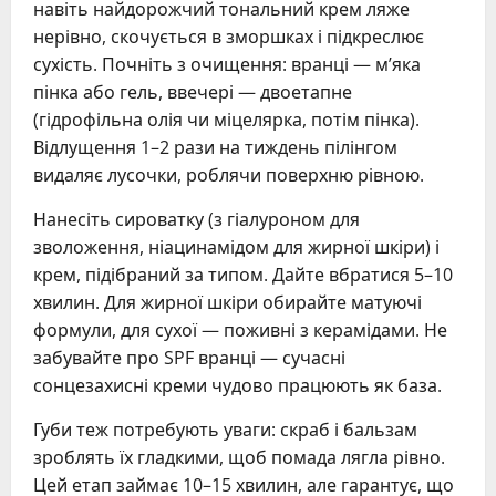
навіть найдорожчий тональний крем ляже
нерівно, скочується в зморшках і підкреслює
сухість. Почніть з очищення: вранці — м’яка
пінка або гель, ввечері — двоетапне
(гідрофільна олія чи міцелярка, потім пінка).
Відлущення 1–2 рази на тиждень пілінгом
видаляє лусочки, роблячи поверхню рівною.
Нанесіть сироватку (з гіалуроном для
зволоження, ніацинамідом для жирної шкіри) і
крем, підібраний за типом. Дайте вбратися 5–10
хвилин. Для жирної шкіри обирайте матуючі
формули, для сухої — поживні з керамідами. Не
забувайте про SPF вранці — сучасні
сонцезахисні креми чудово працюють як база.
Губи теж потребують уваги: скраб і бальзам
зроблять їх гладкими, щоб помада лягла рівно.
Цей етап займає 10–15 хвилин, але гарантує, що