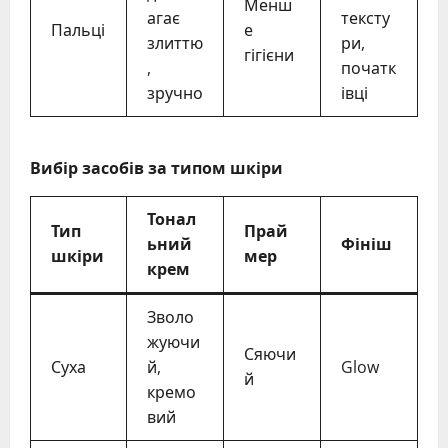
Менш
агає
тексту
Пальці
е
злиттю
ри,
гігієни
,
початк
зручно
івці
Вибір засобів за типом шкіри
Тонал
Тип
Прай
ьний
Фініш
шкіри
мер
крем
Зволо
жуючи
Сяючи
Суха
й,
Glow
й
кремо
вий