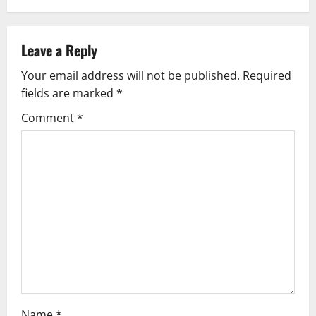
a
v
Leave a Reply
i
Your email address will not be published.
Required
g
fields are marked
*
Comment
*
a
t
i
o
n
Name
*