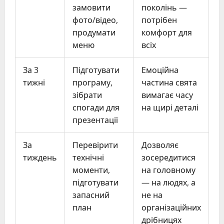
замовити
поколінь —
фото/відео,
потрібен
продумати
комфорт для
меню
всіх
За 3
Підготувати
Емоційна
тижні
програму,
частина свята
зібрати
вимагає часу
спогади для
на щирі деталі
презентації
За
Перевірити
Дозволяє
тиждень
технічні
зосередитися
моменти,
на головному
підготувати
— на людях, а
запасний
не на
план
організаційних
дрібницях