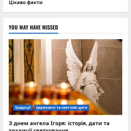
Цікаво факти
YOU MAY HAVE MISSED
Традиції
Цервковні та святкові дати
З днем ангела Ігоря: історія, дати та
традиції святкування