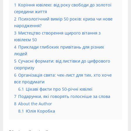
1
Коріння ювілею: від року свободи до золотої
середини життя
2
Психологічний вимір 50 років: криза чи нове
народження?
3
Мистецтво створення щирого вітання з
ювілеєм 50
4
Приклади глибоких привітань для різних
людей
5
Сучасні формати: від листівки до цифрового
сюрпризу
6
Організація свята: чек-лист для тих, хто хоче
все продумати
6.1
Цікаві факти про 50-річні ювілеї
7
Подарунки, які говорять голосніше за слова
8
About the Author
8.1
Юлія Коробка