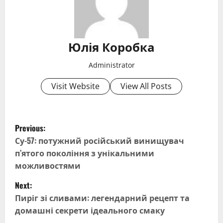
Юлія Коробка
Administrator
Visit Website
View All Posts
P
Previous:
o
Су-57: потужний російський винищувач
п’ятого покоління з унікальними
s
можливостями
t
Next:
Пиріг зі сливами: легендарний рецепт та
n
домашні секрети ідеального смаку