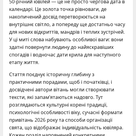
50-річний ювілей — це не просто чергова дата в
календарі. Це золота точка рівноваги, де
накопичений досвід перетворюється на
внутрішнє світло, а попереду ще достатньо часу
для нових відкриттів, мандрів і теплих зустрічей.
У ці миті слова набувають особливої ваги: вони
здатні повернути людину до найяскравіших
спогадів і водночас дати крила для наступного
етапу життя.
Стаття поєднує історичну глибину з
практичними порадами, щоб і початківці, і
досвідчені автори вітань могли створювати
тексти, які запам’ятаються надовго. Тут
розглядаються культурні корені традиції,
психологічні особливості віку, сучасні формати
привітань 2026 року та способи організації
свята, що відображає індивідуальність ювіляра.
Кожен розділ наповнений конкретними