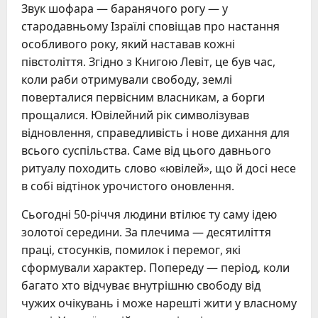
Звук шофара — баранячого рогу — у
стародавньому Ізраїлі сповіщав про настання
особливого року, який наставав кожні
півстоліття. Згідно з Книгою Левіт, це був час,
коли раби отримували свободу, землі
поверталися первісним власникам, а борги
прощалися. Ювілейний рік символізував
відновлення, справедливість і нове дихання для
всього суспільства. Саме від цього давнього
ритуалу походить слово «ювілей», що й досі несе
в собі відтінок урочистого оновлення.
Сьогодні 50-річчя людини втілює ту саму ідею
золотої середини. За плечима — десятиліття
праці, стосунків, помилок і перемог, які
сформували характер. Попереду — період, коли
багато хто відчуває внутрішню свободу від
чужих очікувань і може нарешті жити у власному