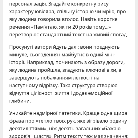
персоналізація. Згадайте конкретну рису
характеру ювіляра, спільну історію чи мрію, про
яку людина говорила вголос. Навіть коротке
речення «Пам’ятаю, як ти 20 років тому…»
перетворює стандартний текст на живий спогад.
Просунуті автори йдуть далі: вони поєднують
минуле, сьогодення і майбутнє в одній міні-
історії. Наприклад, починають з образу дороги,
яку людина пройшла, згадують ключові віхи, а
завершують побажанням легкості на
наступному відрізку. Така структура створює
відчуття цілісності життя і додає емоційної
глибини.
Уникайте надмірної патетики. Краще одна щира
фраза про «тепло твоїх рук, яке зігрівало родину
десятиліттями», ніж десять загальних «бажаю
здоров’я і щастя». Ритм тексту теж має значення: