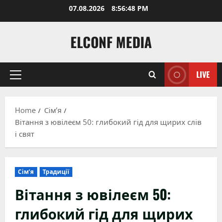
Skip
07.08.2026
8:56:49 PM
to
content
ELCONF MEDIA
LIVE
Primary
Menu
Home
Сім’я
Вітання з ювілеєм 50: глибокий гід для щирих слів
і свят
Сім’я
Традиції
Вітання з ювілеєм 50:
глибокий гід для щирих