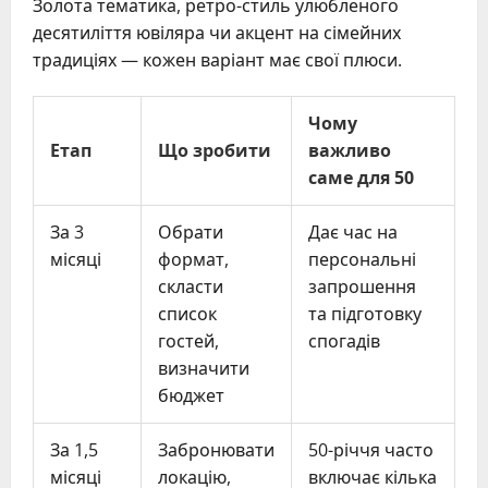
Золота тематика, ретро-стиль улюбленого
десятиліття ювіляра чи акцент на сімейних
традиціях — кожен варіант має свої плюси.
Чому
Етап
Що зробити
важливо
саме для 50
За 3
Обрати
Дає час на
місяці
формат,
персональні
скласти
запрошення
список
та підготовку
гостей,
спогадів
визначити
бюджет
За 1,5
Забронювати
50-річчя часто
місяці
локацію,
включає кілька