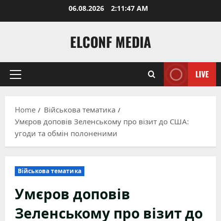
Skip
06.08.2026
2:11:48 AM
to
content
ELCONF MEDIA
LIVE
Primary
Menu
Home
Військова тематика
Умєров доповів Зеленському про візит до США:
угоди та обмін полоненими
Військова тематика
Умєров доповів
Зеленському про візит до