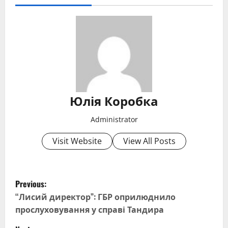
Юлія Коробка
Administrator
Visit Website
View All Posts
P
Previous:
o
“Лисий директор”: ГБР оприлюднило
прослуховування у справі Тандира
s