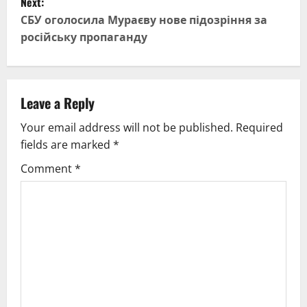
Next:
t
СБУ оголосила Мураєву нове підозріння за
російську пропаганду
n
a
v
Leave a Reply
Your email address will not be published.
Required
i
fields are marked
*
g
Comment
*
a
t
i
o