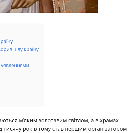
країну
орив цілу країну
 уявленнями
ваються м’яким золотавим світлом, а в храмах
ад тисячу років тому став першим організатором