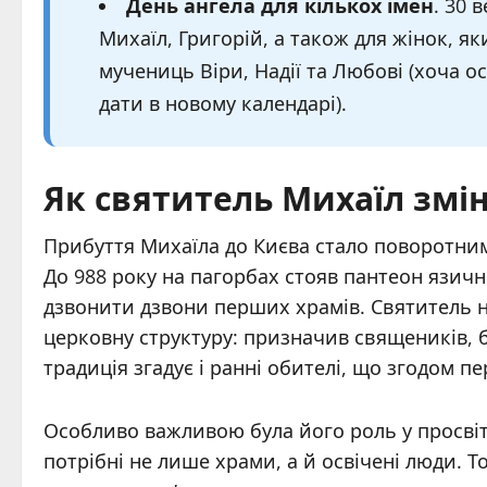
День ангела для кількох імен
. 30 
Михаїл, Григорій, а також для жінок, як
мучениць Віри, Надії та Любові (хоча о
дати в новому календарі).
Як святитель Михаїл змін
Прибуття Михаїла до Києва стало поворотним
До 988 року на пагорбах стояв пантеон язични
дзвонити дзвони перших храмів. Святитель н
церковну структуру: призначив священиків, 
традиція згадує і ранні обителі, що згодом п
Особливо важливою була його роль у просвітн
потрібні не лише храми, а й освічені люди. Т