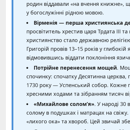
родин віддавали «на вчення книжне», 
у богослужінні рідною мовою.
Вірменія — перша християнська д
просвітитель хрестив царя Трдата III та
християнство стало державною релігією 
Григорій провів 13–15 років у глибокій я
відмовившись віддати поклоніння язич
Потрійне перенесення мощей
. Мо
спочинку: спочатку Десятинна церква, 
1730 року — Успенський собор. Кожне
хресними ходами та зібранням тисяч ві
«Михайлове солом’я»
. У народі 30
солому в подушках і матрацах на свіжу
«лихого ока» та хвороб. Цей звичай збер