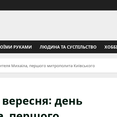
ВОЇМИ РУКАМИ
ЛЮДИНА ТА СУСПІЛЬСТВО
ХОББ
тителя Михаїла, першого митрополита Київського
 вересня: день
а, першого