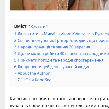
Вміст
Сховати
1
Як святитель Михаїл змінив Київ та всю Русь-У
2
Священномученик Григорій: подвиг, що перетв
3
Народні традиції та звичаї 30 вересня
4
Що не можна робити 30 вересня за народними
5
Прикмети погоди та народні спостереження
6
Як провести цей день сучасній людині
7
About the Author
7.1
Юлія Коробка
Київські пагорби в останні дні вересня вкри
лунають співи на честь святителя, який пон