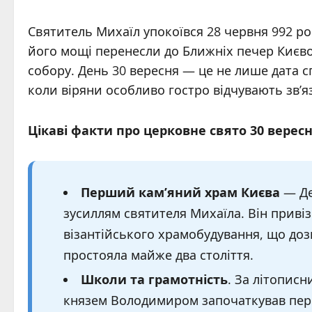
Святитель Михаїл упокоївся 28 червня 992 ро
його мощі перенесли до Ближніх печер Києво
собору. День 30 вересня — це не лише дата с
коли віряни особливо гостро відчувають зв’я
Цікаві факти про церковне свято 30 верес
Перший кам’яний храм Києва
— Де
зусиллям святителя Михаїла. Він привіз 
візантійського храмобудування, що доз
простояла майже два століття.
Школи та грамотність
. За літопис
князем Володимиром започаткував перші