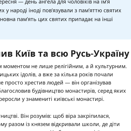
вересня — день ангела для чоловіків на ім’я
их у народі іноді пов’язували з пам’яттю святих
сновна пам’ять цих святих припадає на інші
ив Київ та всю Русь-Україну
 моментом не лише релігійним, а й культурним.
цьких ідолів, а вже за кілька років почали
е просто хрестив людей — він організував
благословив будівництво монастирів, серед яких
ереросли у знамениті київські монастирі.
ицтві. Він розумів: щоб віра закріпилася,
ому разом із князем відкривали школи, де діти