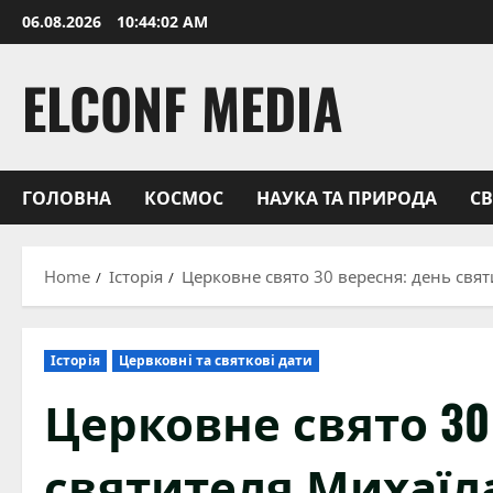
Skip
06.08.2026
10:44:03 AM
to
content
ELCONF MEDIA
ГОЛОВНА
КОСМОС
НАУКА ТА ПРИРОДА
С
Home
Історія
Церковне свято 30 вересня: день свя
Історія
Цервковні та святкові дати
Церковне свято 30
святителя Михаїл