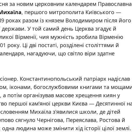
ресня за новим церковним календарем Православна
Михаїла
, першого митрополита Київського —
89 роках разом із князем Володимиром після його
 держави. У той самий день Церква згадує й
еликої Вірменії, чия мужність зробила Вірменію
року. Ці дві постаті, розділені століттями й
календаря, нагадуючи, що світло віри здатне
сіонер. Константинопольський патріарх надіслав
твом, іконами, богослужбовими книгами та мощам
, а потім організував масове хрещення киян у
тво першої кам’яної церкви Києва — Десятинної н
ословенням Михаїла з’явилися школи, де дітей
упово сягнуло Чернігова, Переяслава, Ростова й
одна людина може змінити хід історії цілої землі.