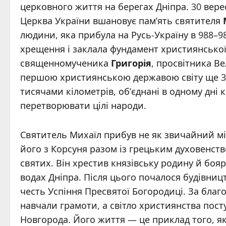
церковного життя на берегах Дніпра. 30 ве
Церква України вшановує пам’ять святителя
людини, яка прибула на Русь-Україну в 988–9
хрещення і заклала фундамент християнської
священномученика
Григорія
, просвітника В
першою християнською державою світу ще 301 
тисячами кілометрів, об’єднані в одному дні 
перетворювати цілі народи.
Святитель Михаїл прибув не як звичайний мі
його з Корсуня разом із грецьким духовенс
святих. Він хрестив князівську родину й бояр
водах Дніпра. Після цього почалося будівниц
честь Успіння Пресвятої Богородиці. За благ
навчали грамоти, а світло християнства пост
Новгорода. Його життя — це приклад того, як 