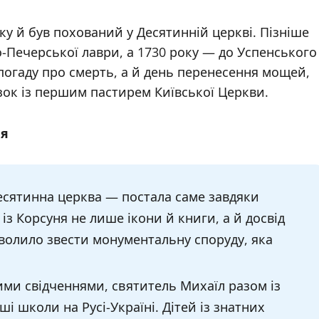
ку й був похований у Десятинній церкві. Пізніше
-Печерської лаври, а 1730 року — до Успенського
погаду про смерть, а й день перенесення мощей,
зок із першим пастирем Київської Церкви.
ня
сятинна церква — постала саме завдяки
із Корсуня не лише ікони й книги, а й досвід
волило звести монументальну споруду, яка
ними свідченнями, святитель Михаїл разом із
 школи на Русі-Україні. Дітей із знатних