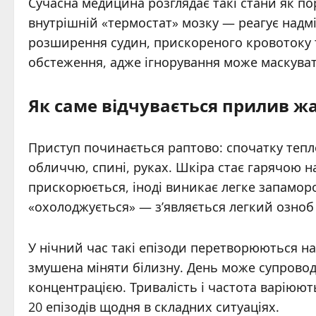
Сучасна медицина розглядає такі стани як по
внутрішній «термостат» мозку — реагує надм
розширення судин, прискореного кровотоку т
обстеження, адже ігнорування може маскувати
Як саме відчувається прилив ж
Приступ починається раптово: спочатку тепло
обличчю, спині, руках. Шкіра стає гарячою н
прискорюється, іноді виникає легке запамороч
«охолоджується» — з’являється легкий озноб 
У нічний час такі епізоди перетворюються н
змушена міняти білизну. День може супрово
концентрацією. Тривалість і частота варіюють
20 епізодів щодня в складних ситуаціях.