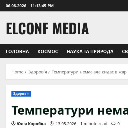
Skip
06.08.2026
11:13:46 PM
to
content
ELCONF MEDIA
ГОЛОВНА
КОСМОС
НАУКА ТА ПРИРОДА
С
Home
Здоров’я
Температури немає але кидає в жар
Здоров’я
Температури нема
Юлія Коробка
13.05.2026
1 minute read
0