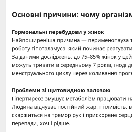
Основні причини: чому організ
Гормональні перебудови у жінок
Найпоширеніша причина — перименопауза та
роботу гіпоталамуса, який починає реагувати
За даними досліджень, до 75–85% жінок у це
можуть тривати в середньому 7 років, іноді д
менструального циклу через коливання прог
Проблеми зі щитовидною залозою
Гіпертиреоз змушує метаболізм працювати н
Людина відчуває постійний жар, пітливість, 
скаржиться на тремор рук і прискорене серц
перепади, хоч і рідше.