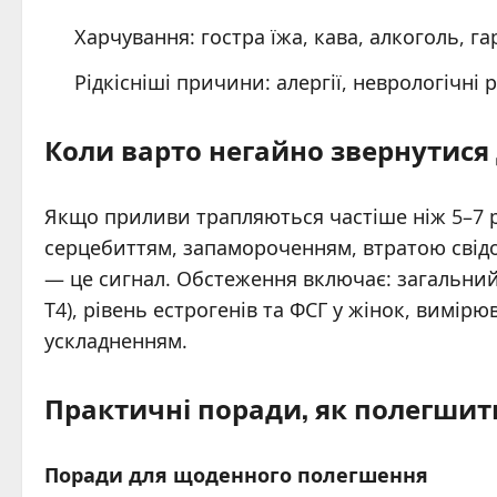
Харчування: гостра їжа, кава, алкоголь, 
Рідкісніші причини: алергії, неврологічні 
Коли варто негайно звернутися 
Якщо приливи трапляються частіше ніж 5–7 
серцебиттям, запамороченням, втратою свід
— це сигнал. Обстеження включає: загальний 
Т4), рівень естрогенів та ФСГ у жінок, вимірю
ускладненням.
Практичні поради, як полегшит
Поради для щоденного полегшення