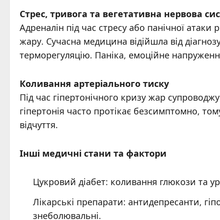
Стрес, тривога та вегетативна нервова си
Адреналін під час стресу або панічної атак
жару. Сучасна медицина відійшла від діагноз
терморегуляцію. Паніка, емоційне напружен
Коливання артеріального тиску
Під час гіпертонічного кризу жар супроводж
гіпертонія часто протікає безсимптомно, том
відчуття.
Інші медичні стани та фактори
Цукровий діабет: коливання глюкози та у
Лікарські препарати: антидепресанти, гіпо
знеболювальні.