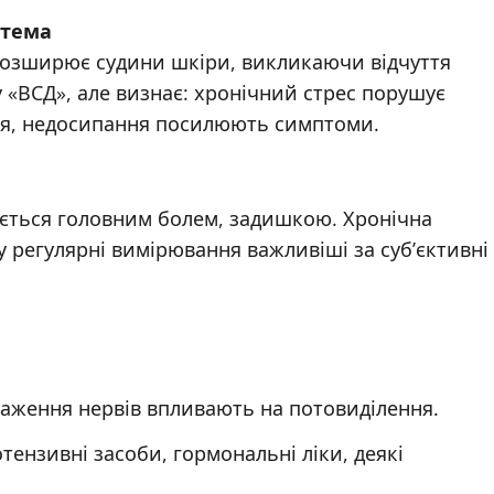
стема
и розширює судини шкіри, викликаючи відчуття
у «ВСД», але визнає: хронічний стрес порушує
ня, недосипання посилюють симптоми.
ується головним болем, задишкою. Хронічна
у регулярні вимірювання важливіші за суб’єктивні
раження нервів впливають на потовиділення.
тензивні засоби, гормональні ліки, деякі