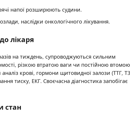
гарячі напої розширюють судини.
розлади, наслідки онкологічного лікування.
до лікаря
разів на тиждень, супроводжуються сильним
омості, різкою втратою ваги чи постійною втомою
аналіз крові, гормони щитовидної залози (ТТГ, Т3
вання тиску, ЕКГ. Своєчасна діагностика запобігає
и стан