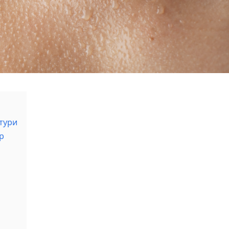
тури
р