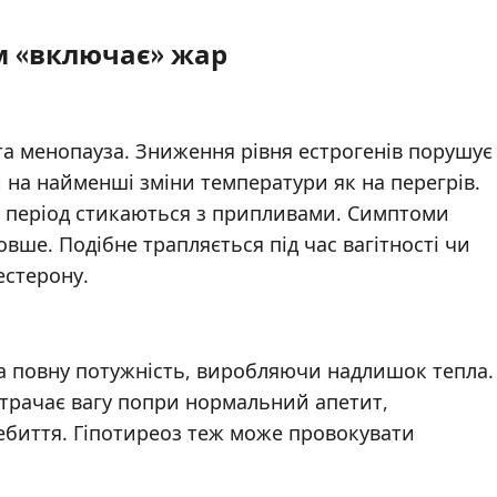
м «включає» жар
 менопауза. Зниження рівня естрогенів порушує
 на найменші зміни температури як на перегрів.
й період стикаються з припливами. Симптоми
овше. Подібне трапляється під час вагітності чи
естерону.
а повну потужність, виробляючи надлишок тепла.
втрачає вагу попри нормальний апетит,
ебиття. Гіпотиреоз теж може провокувати