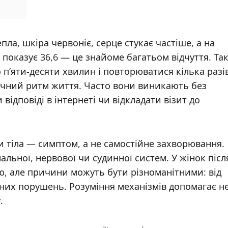
ла, шкіра червоніє, серце стукає частіше, а на
показує 36,6 — це знайоме багатьом відчуття. Так
 п’яти-десяти хвилин і повторюватися кілька разі
ичний ритм життя. Часто вони виникають без
дповіді в інтернеті чи відкладати візит до
 тіла — симптом, а не самостійне захворювання.
льної, нервової чи судинної систем. У жінок післ
ю, але причини можуть бути різноманітними: від
них порушень. Розуміння механізмів допомагає н
.