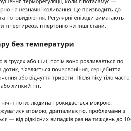
рушення терморегуляції, коли гіпоталамус —
ірно на незначні коливання. Це призводить до
а потовиділення. Регулярні епізоди вимагають
 гіпертиреоз, гіпертонію чи інші стани.
ару без температури
 в грудях або шиї, потім воно розливається по
а дотик, з’являється почервоніння, серцебиття
ення або відчуття тривоги. Після піку тіло часто
або липкий піт.
а нічні поти: людина прокидається мокрою,
джуватися втомою, дратівливістю, проблемами з
ся — від рідкісних випадків раз на тиждень до 10