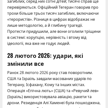
загиблих, серед них сотні дітей; тисячі справ ще
перевіряються. Офіційний Тегеран говорив про
трохи більше трьох тисяч загиблих, включаючи
«терористів». Різниця в цифрах відображає не
лише методологію, а й глибину трагедії.
Протести придушили, але вони оголили тріщини
в системі: корупцію, нерівність і втому від
ідеології, яка вже не годує людей.
28 лютого 2026: удари, які
змінили все
Ранок 28 лютого 2026 року став поворотним.
США та Ізраїль завдали масованих ударів по
Тегерану, Ісфахану, Кому та інших містах.
Операція «Епічна лють» (США) та «Ревучий лев»
(Ізраїль) використовувала авіацію, ракети та
дрони. Резиденція Алі Хаменеї була пошкоджена,