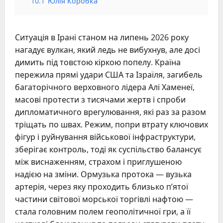
10.1
Юлія Коробка
Ситуація в Ірані станом на липень 2026 року
нагадує вулкан, який ледь не вибухнув, але досі
димить під товстою кіркою попелу. Країна
пережила прямі удари США та Ізраїля, загибель
багаторічного верховного лідера Алі Хаменеї,
масові протести з тисячами жертв і спроби
дипломатичного врегулювання, які раз за разом
тріщать по швах. Режим, попри втрату ключових
фігур і руйнування військової інфраструктури,
зберігає контроль, тоді як суспільство балансує
між виснаженням, страхом і приглушеною
надією на зміни. Ормузька протока — вузька
артерія, через яку проходить близько п’ятої
частини світової морської торгівлі нафтою —
стала головним полем геополітичної гри, а її