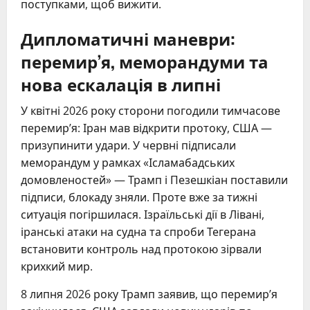
поступками, щоб вижити.
Дипломатичні маневри:
перемир’я, меморандуми та
нова ескалація в липні
У квітні 2026 року сторони погодили тимчасове
перемир’я: Іран мав відкрити протоку, США —
призупинити удари. У червні підписали
меморандум у рамках «Ісламабадських
домовленостей» — Трамп і Пезешкіан поставили
підписи, блокаду зняли. Проте вже за тижні
ситуація погіршилася. Ізраїльські дії в Лівані,
іранські атаки на судна та спроби Тегерана
встановити контроль над протокою зірвали
крихкий мир.
8 липня 2026 року Трамп заявив, що перемир’я