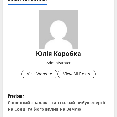
Юлія Коробка
Administrator
Visit Website
View All Posts
P
Previous:
o
Сонячний спалах: гігантський вибух енергії
на Сонці та його вплив на Землю
s