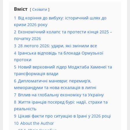
Вміст
Сховати
1
Від коріння до вибуху: історичний шлях до
кризи 2026 року
2
Економічний колапс та протести кінця 2025 –
початку 2026
3
28 лютого 2026: удари, які змінили все
4
Іранська відповідь та блокада Ормузької
протоки
5
Новий верховний лідер Моджтаба Хаменеї та
трансформація влади
6
Дипломатичні маневри: перемир’я,
меморандуми та нова ескалація в липні
7
Вплив на глобальну економіку та Україну
8
Життя іранців посеред бурі: надії, страхи та
реальність
9
Цікаві факти про ситуацію в Ірані у 2026 році
10
About the Author