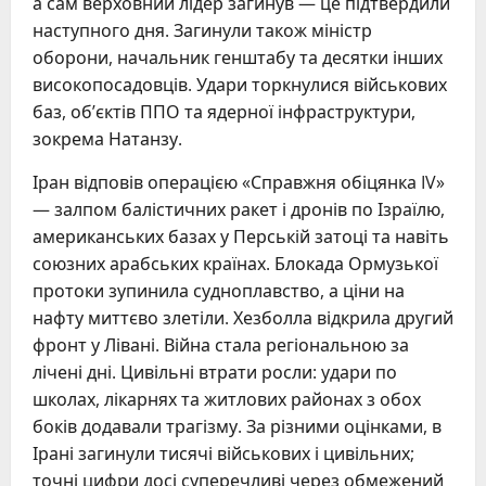
а сам верховний лідер загинув — це підтвердили
наступного дня. Загинули також міністр
оборони, начальник генштабу та десятки інших
високопосадовців. Удари торкнулися військових
баз, об’єктів ППО та ядерної інфраструктури,
зокрема Натанзу.
Іран відповів операцією «Справжня обіцянка IV»
— залпом балістичних ракет і дронів по Ізраїлю,
американських базах у Перській затоці та навіть
союзних арабських країнах. Блокада Ормузької
протоки зупинила судноплавство, а ціни на
нафту миттєво злетіли. Хезболла відкрила другий
фронт у Лівані. Війна стала регіональною за
лічені дні. Цивільні втрати росли: удари по
школах, лікарнях та житлових районах з обох
боків додавали трагізму. За різними оцінками, в
Ірані загинули тисячі військових і цивільних;
точні цифри досі суперечливі через обмежений