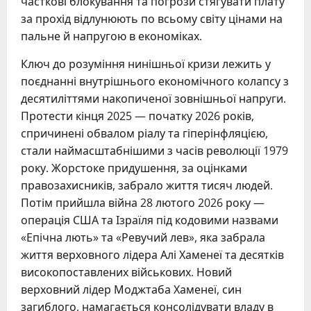
часткові блокування та погрози стягувати плату
за прохід відлунюють по всьому світу цінами на
пальне й напругою в економіках.
Ключ до розуміння нинішньої кризи лежить у
поєднанні внутрішнього економічного колапсу з
десятиліттями накопиченої зовнішньої напруги.
Протести кінця 2025 — початку 2026 років,
спричинені обвалом ріалу та гіперінфляцією,
стали наймасштабнішими з часів революції 1979
року. Жорстоке придушення, за оцінками
правозахисників, забрало життя тисяч людей.
Потім прийшла війна 28 лютого 2026 року —
операція США та Ізраїля під кодовими назвами
«Епічна лють» та «Ревучий лев», яка забрала
життя верховного лідера Алі Хаменеї та десятків
високопоставлених військових. Новий
верховний лідер Моджтаба Хаменеї, син
загиблого, намагається консолідувати владу в