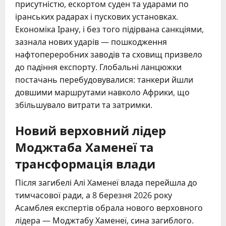
присутністю, ескортом суден та ударами по
іранських радарах і пускових установках.
Економіка Ірану, і без того підірвана санкціями,
зазнала нових ударів — пошкодження
нафтопереробних заводів та сховищ призвело
до падіння експорту. Глобальні ланцюжки
постачань перебудовувалися: танкери йшли
довшими маршрутами навколо Африки, що
збільшувало витрати та затримки.
Новий верховний лідер
Моджтаба Хаменеї та
трансформація влади
Після загибелі Алі Хаменеї влада перейшла до
тимчасової ради, а 8 березня 2026 року
Асамблея експертів обрала нового верховного
лідера — Моджтабу Хаменеї, сина загиблого.