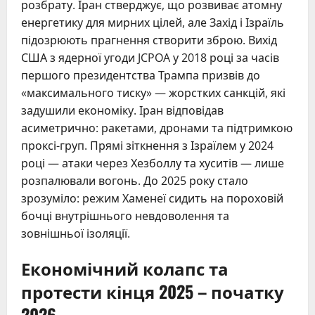
розбрату. Іран стверджує, що розвиває атомну
енергетику для мирних цілей, але Захід і Ізраїль
підозрюють прагнення створити зброю. Вихід
США з ядерної угоди JCPOA у 2018 році за часів
першого президентства Трампа призвів до
«максимального тиску» — жорстких санкцій, які
задушили економіку. Іран відповідав
асиметрично: ракетами, дронами та підтримкою
проксі-груп. Прямі зіткнення з Ізраїлем у 2024
році — атаки через Хезболлу та хуситів — лише
розпалювали вогонь. До 2025 року стало
зрозуміло: режим Хаменеї сидить на пороховій
бочці внутрішнього невдоволення та
зовнішньої ізоляції.
Економічний колапс та
протести кінця 2025 – початку
2026