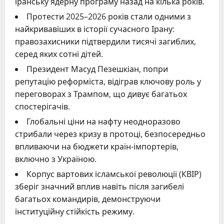
іранську ядерну програму назад на кілька років.
Протести 2025–2026 років стали одними з
найкривавіших в історії сучасного Ірану:
правозахисники підтвердили тисячі загиблих,
серед яких сотні дітей.
Президент Масуд Пезешкіан, попри
репутацію реформіста, відіграв ключову роль у
переговорах з Трампом, що дивує багатьох
спостерігачів.
Глобальні ціни на нафту неодноразово
стрибали через кризу в протоці, безпосередньо
впливаючи на бюджети країн-імпортерів,
включно з Україною.
Корпус вартових ісламської революції (КВІР)
зберіг значний вплив навіть після загибелі
багатьох командирів, демонструючи
інституційну стійкість режиму.