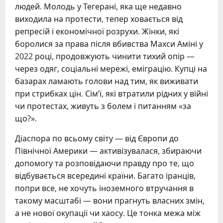
людей. Молодь у Тегерані, яка ще недавно
виходила на протести, тепер ховається від
репресій і економічної розрухи. Жінки, які
боролися за права після вбивства Махси Аміні у
2022 році, продовжують чинити тихий опір —
через одяг, соціальні мережі, еміграцію. Купці на
базарах ламають голови над тим, як виживати
при стрибках цін. Сім’ї, які втратили рідних у війні
чи протестах, живуть з болем і питанням «за
що?».
Діаспора по всьому світу — від Європи до
Північної Америки — активізувалася, збираючи
допомогу та розповідаючи правду про те, що
відбувається всередині країни. Багато іранців,
попри все, не хочуть іноземного втручання в
такому масштабі — вони прагнуть власних змін,
а не нової окупації чи хаосу. Це тонка межа між