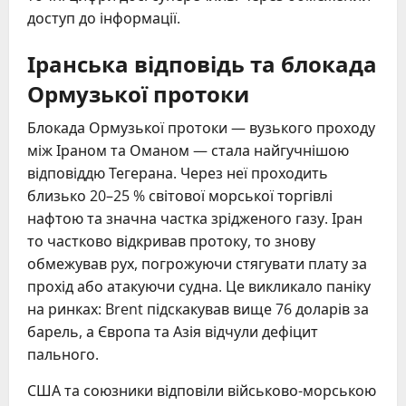
доступ до інформації.
Іранська відповідь та блокада
Ормузької протоки
Блокада Ормузької протоки — вузького проходу
між Іраном та Оманом — стала найгучнішою
відповіддю Тегерана. Через неї проходить
близько 20–25 % світової морської торгівлі
нафтою та значна частка зрідженого газу. Іран
то частково відкривав протоку, то знову
обмежував рух, погрожуючи стягувати плату за
прохід або атакуючи судна. Це викликало паніку
на ринках: Brent підскакував вище 76 доларів за
барель, а Європа та Азія відчули дефіцит
пального.
США та союзники відповіли військово-морською