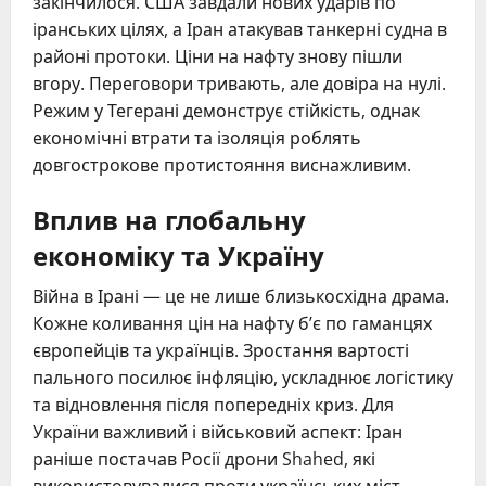
закінчилося. США завдали нових ударів по
іранських цілях, а Іран атакував танкерні судна в
районі протоки. Ціни на нафту знову пішли
вгору. Переговори тривають, але довіра на нулі.
Режим у Тегерані демонструє стійкість, однак
економічні втрати та ізоляція роблять
довгострокове протистояння виснажливим.
Вплив на глобальну
економіку та Україну
Війна в Ірані — це не лише близькосхідна драма.
Кожне коливання цін на нафту б’є по гаманцях
європейців та українців. Зростання вартості
пального посилює інфляцію, ускладнює логістику
та відновлення після попередніх криз. Для
України важливий і військовий аспект: Іран
раніше постачав Росії дрони Shahed, які