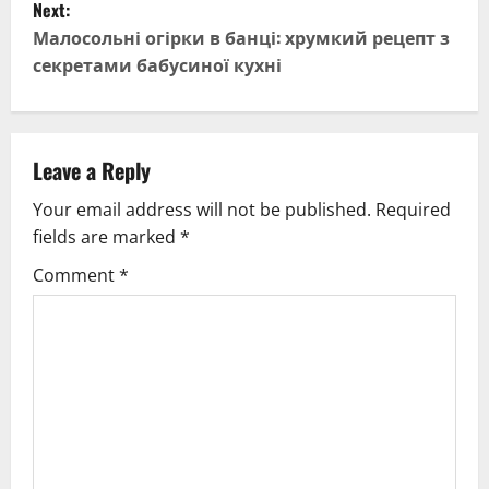
Next:
t
Малосольні огірки в банці: хрумкий рецепт з
секретами бабусиної кухні
n
a
v
Leave a Reply
Your email address will not be published.
Required
i
fields are marked
*
g
Comment
*
a
t
i
o