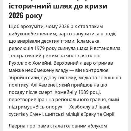
історичний шлях до кризи
2026 року
Щоб зрозуміти, чому 2026 рік став таким
вибухонебезпечним, варто зануритися в події,
що визрівали десятиліттями. Ісламська
революція 1979 року скинула шаха й встановила
теократичний режим на чолі з аятолою
Рухоллою Хомейні. Верховний лідер отримав
майже необмежену владу — він контролює
збройні сили, судову систему, медіа та зовнішню
політику. Алі Хаменеї, який прийшов на цю
посаду після смерті Хомейні у 1989 році,
перетворив Іран на регіонального гравця, який
підтримує «Вісь опору» — Хезболлу в Лівані,
хуситів у Ємені, шиїтські міліції в Іраку та Сирії.
Ядерна програма стала головним яблуком