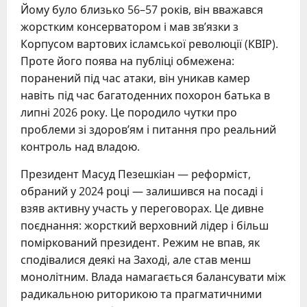
Йому було близько 56–57 років, він вважався
жорстким консерватором і мав зв’язки з
Корпусом вартових ісламської революції (КВІР).
Проте його поява на публіці обмежена:
поранений під час атаки, він уникав камер
навіть під час багатоденних похорон батька в
липні 2026 року. Це породило чутки про
проблеми зі здоров’ям і питання про реальний
контроль над владою.
Президент Масуд Пезешкіан — реформіст,
обраний у 2024 році — залишився на посаді і
взяв активну участь у переговорах. Це дивне
поєднання: жорсткий верховний лідер і більш
поміркований президент. Режим не впав, як
сподівалися деякі на Заході, але став менш
монолітним. Влада намагається балансувати між
радикальною риторикою та прагматичними