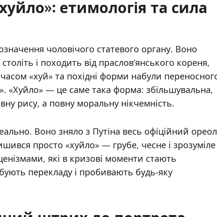
хуйло»: етимологія та сила
означення чоловічого статевого органу. Воно
 століть і походить від праслов’янського кореня,
З часом «хуй» та похідні форми набули переносног
». «Хуйло» — це саме така форма: збільшувальна,
вну рису, а повну моральну нікчемність.
деально. Воно зняло з Путіна весь офіційний ореол
ишився просто «хуйло» — грубе, чесне і зрозуміле
ценізмами, які в кризові моменти стають
бують перекладу і пробивають будь-яку
ічний штрих до портрета