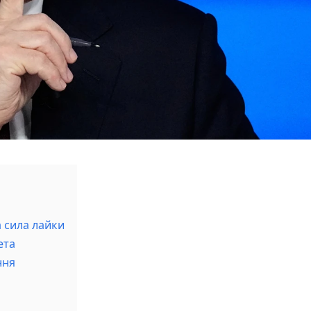
а сила лайки
ета
ння