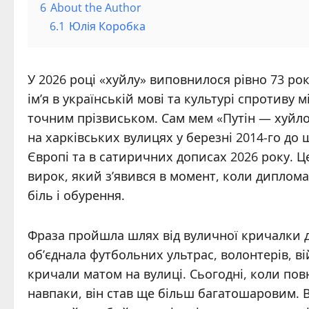
6
About the Author
6.1
Юлія Коробка
У 2026 році «хуйлу» виповнилося рівно 73 ро
ім’я в українській мові та культурі спротиву
точним прізвиськом. Сам мем «Путін — хуйло
на харківських вулицях у березні 2014-го до 
Європі та в сатиричних дописах 2026 року. 
вирок, який з’явився в момент, коли диплома
біль і обурення.
Фраза пройшла шлях від вуличної кричалки д
об’єднала футбольних ультрас, волонтерів, в
кричали матом на вулиці. Сьогодні, коли по
навпаки, він став ще більш багатошаровим. Він