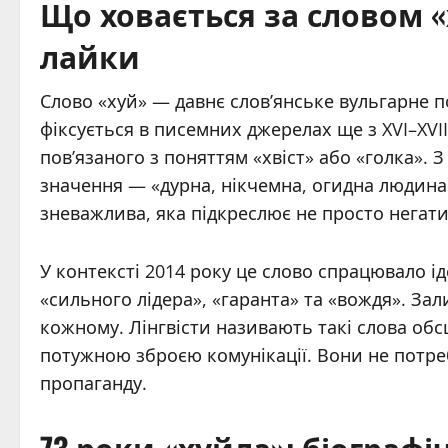
Що ховається за словом «
лайки
Слово «хуй» — давнє слов’янське вульгарне п
фіксується в писемних джерелах ще з XVI–XVII
пов’язаного з поняттям «хвіст» або «голка». 
значення — «дурна, нікчемна, огидна людина
зневажлива, яка підкреслює не просто негати
У контексті 2014 року це слово спрацювало і
«сильного лідера», «гаранта» та «вождя». Зал
кожному. Лінгвісти називають такі слова обс
потужною зброєю комунікації. Вони не потре
пропаганду.
73 роки «хуйла»: біограф