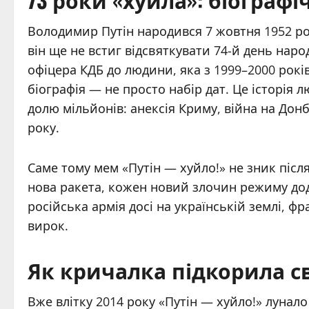
Володимир Путін народився 7 жовтня 1952 рок
він ще не встиг відсвяткувати 74-й день наро
офіцера КДБ до людини, яка з 1999–2000 років
біографія — не просто набір дат. Це історія
долю мільйонів: анексія Криму, війна на Дон
року.
Саме тому мем «Путін — хуйло!» не зник після
нова ракета, кожен новий злочин режиму дода
російська армія досі на українській землі, ф
вирок.
Як кричалка підкорила с
Вже влітку 2014 року «Путін — хуйло!» лунало 