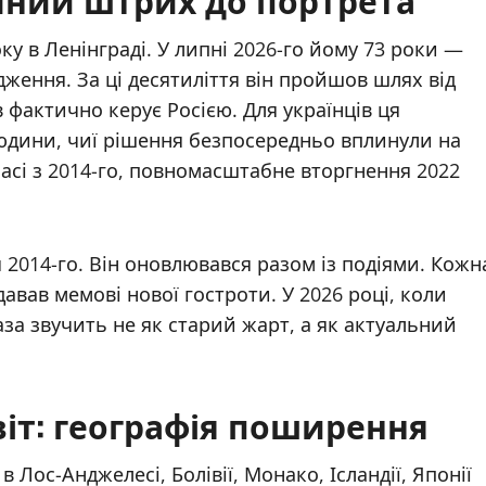
у в Ленінграді. У липні 2026-го йому 73 роки —
дження. За ці десятиліття він пройшов шлях від
 фактично керує Росією. Для українців ця
 людини, чиї рішення безпосередньо вплинули на
басі з 2014-го, повномасштабне вторгнення 2022
 2014-го. Він оновлювався разом із подіями. Кожн
вав мемові нової гостроти. У 2026 році, коли
раза звучить не як старий жарт, а як актуальний
віт: географія поширення
в Лос-Анджелесі, Болівії, Монако, Ісландії, Японії