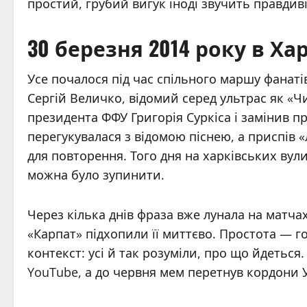
простий, грубий вигук іноді звучить правдиві
30 березня 2014 року в Хар
Усе почалося під час спільного маршу фанаті
Сергій Величко, відомий серед ультрас як «Ч
президента ФФУ Григорія Суркіса і замінив п
перегукувалася з відомою піснею, а приспів 
для повторення. Того дня на харківських вул
можна було зупинити.
Через кілька днів фраза вже лунала на матча
«Карпат» підхопили її миттєво. Простота — г
контекст: усі й так розуміли, про що йдеться.
YouTube, а до червня мем перетнув кордони 