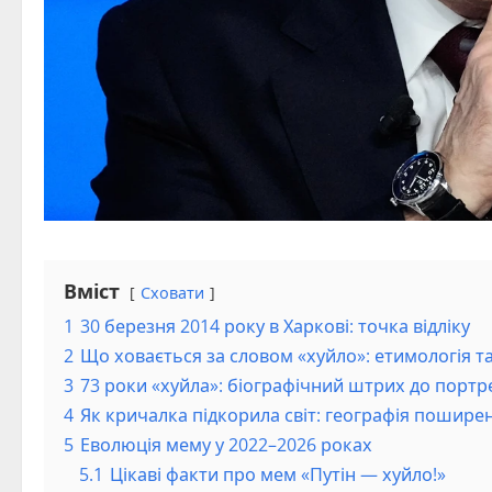
Вміст
Сховати
1
30 березня 2014 року в Харкові: точка відліку
2
Що ховається за словом «хуйло»: етимологія т
3
73 роки «хуйла»: біографічний штрих до портр
4
Як кричалка підкорила світ: географія пошире
5
Еволюція мему у 2022–2026 роках
5.1
Цікаві факти про мем «Путін — хуйло!»