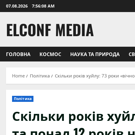
Skip
07.08.2026
7:56:09 AM
to
content
ELCONF MEDIA
ГОЛОВНА
КОСМОС
НАУКА ТА ПРИРОДА
С
Home
Політика
Скільки років хуйлу: 73 роки «вічно
Політика
Скільки років хуйл
та понад 12 років 