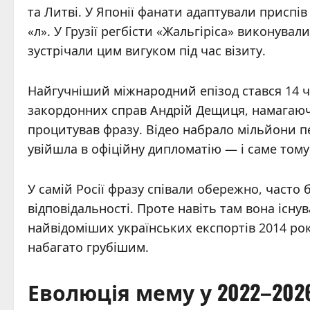
та Литві. У Японії фанати адаптували приспів 
«л». У Грузії регбісти «Жальгіріса» виконували
зустрічали цим вигуком під час візиту.
Найгучніший міжнародний епізод стався 14 чер
закордонних справ Андрій Дещиця, намагаючи
процитував фразу. Відео набрало мільйони пе
увійшла в офіційну дипломатію — і саме том
У самій Росії фразу співали обережно, часто 
відповідальності. Проте навіть там вона існу
найвідоміших українських експортів 2014 ро
набагато грубішим.
Еволюція мему у 2022–202