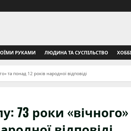
ВОЇМИ РУКАМИ
ЛЮДИНА ТА СУСПІЛЬСТВО
ХОББ
го» та понад 12 років народної відповіді
у: 73 роки «вічного»
народної відповіді