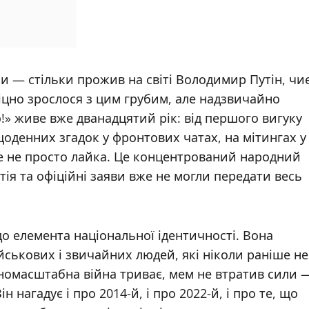
ки — стільки прожив на світі Володимир Путін, чи
 міцно зрослося з цим грубим, але надзвичайно
!» живе вже дванадцятий рік: від першого вигуку
щоденних згадок у фронтових чатах, на мітингах у
Це не просто лайка. Це концентрований народний
тія та офіційні заяви вже не могли передати весь
о елемента національної ідентичності. Вона
ійськових і звичайних людей, які ніколи раніше не
вномасштабна війна триває, мем не втратив сили 
 нагадує і про 2014-й, і про 2022-й, і про те, що