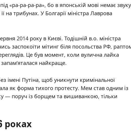
під «ра-ра-ра-ра», бо в японській мові немає звуку
 її на трибунах. У Болгарії міністра Лаврова
вня 2014 року в Києві. Тодішній в.о. міністра
сь заспокоїти мітинг біля посольства РФ, рапто
реглядів. Це був момент, коли вулична лайка
у запам’яталася найкраще.
без імені Путіна, щоб уникнути кримінальної
вала як форма тихого протесту. Мем став одним із
ку — поруч із борщем та вишиванкою, тільки
6 роках