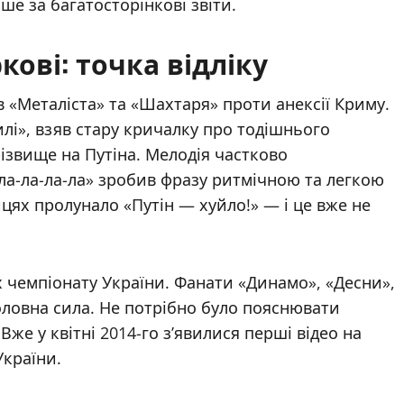
ше за багатосторінкові звіти.
кові: точка відліку
в «Металіста» та «Шахтаря» проти анексії Криму.
илі», взяв стару кричалку про тодішнього
різвище на Путіна. Мелодія частково
«ла-ла-ла-ла» зробив фразу ритмічною та легкою
ицях пролунало «Путін — хуйло!» — і це вже не
х чемпіонату України. Фанати «Динамо», «Десни»,
оловна сила. Не потрібно було пояснювати
 Вже у квітні 2014-го з’явилися перші відео на
України.