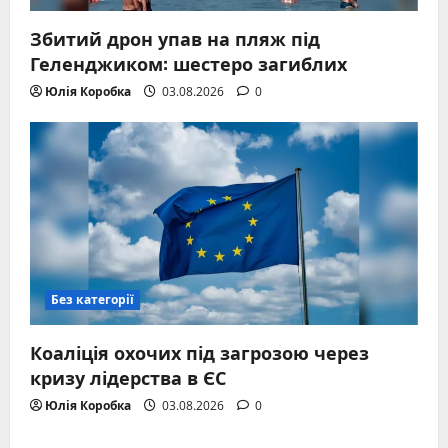
Збитий дрон упав на пляж під
Геленджиком: шестеро загиблих
Юлія Коробка
03.08.2026
0
Без категорії
Коаліція охочих під загрозою через
кризу лідерства в ЄС
Юлія Коробка
03.08.2026
0