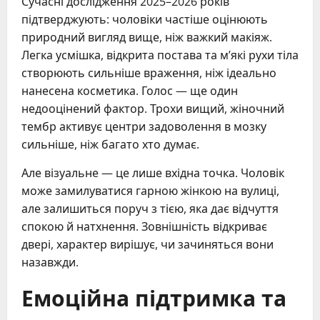
Сучасні дослідження 2025–2026 років
підтверджують: чоловіки частіше оцінюють
природний вигляд вище, ніж важкий макіяж.
Легка усмішка, відкрита постава та м’які рухи тіла
створюють сильніше враження, ніж ідеально
нанесена косметика. Голос — ще один
недооцінений фактор. Трохи вищий, жіночний
тембр активує центри задоволення в мозку
сильніше, ніж багато хто думає.
Але візуальне — це лише вхідна точка. Чоловік
може замилуватися гарною жінкою на вулиці,
але залишиться поруч з тією, яка дає відчуття
спокою й натхнення. Зовнішність відкриває
двері, характер вирішує, чи зачиняться вони
назавжди.
Емоційна підтримка та