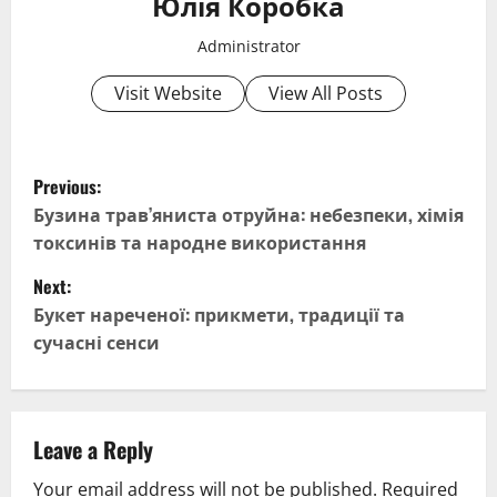
Юлія Коробка
Administrator
Visit Website
View All Posts
P
Previous:
o
Бузина трав’яниста отруйна: небезпеки, хімія
токсинів та народне використання
s
Next:
t
Букет нареченої: прикмети, традиції та
сучасні сенси
n
a
v
Leave a Reply
Your email address will not be published.
Required