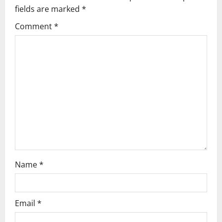
i
fields are marked
*
g
Comment
*
a
t
i
o
n
Name
*
Email
*