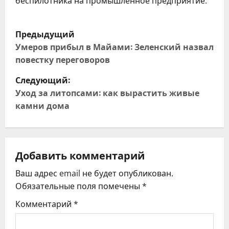
беспилотника на промышленное предприятие.
Н
Предыдущий
а
Умеров прибыл в Майами: Зеленский назвал
повестку переговоров
в
Следующий:
и
Уход за литопсами: как вырастить живые
камни дома
г
а
ц
Добавить комментарий
Ваш адрес email не будет опубликован.
и
Обязательные поля помечены
*
я
Комментарий
*
п