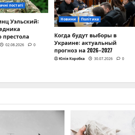
ачні постаті
Новини
Політика
инц Уэльский:
едника
Когда будут выборы в
о престола
Украине: актуальный
02.08.2026
0
прогноз на 2026–2027
Юлія Коробка
30.07.2026
0