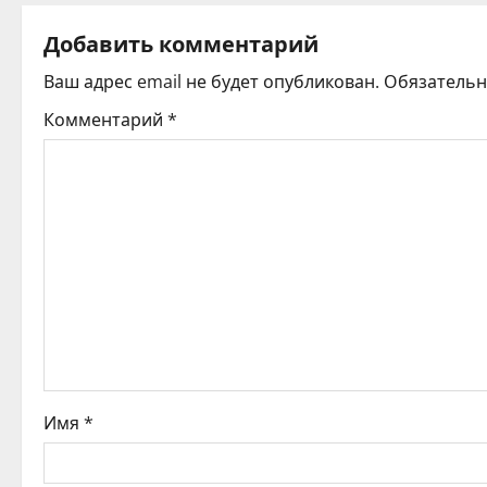
г
Добавить комментарий
а
Ваш адрес email не будет опубликован.
Обязатель
ц
Комментарий
*
и
я
п
о
з
а
Имя
*
п