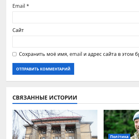
и
Email
*
с
я
Сайт
м
Сохранить моё имя, email и адрес сайта в этом
СВЯЗАННЫЕ ИСТОРИИ
Політика