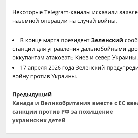
Некоторые Telegram-каналы исказили заявле
наземной операции на случай войны.
В конце марта президент
Зеленский
сооб
станции для управления дальнобойными дрон
оккупантам атаковать Киев и север Украины.
17 апреля 2026 года Зеленский предупред
войну против Украины.
Н
Предыдущий
Канада и Великобритания вместе с ЕС вв
а
санкции против РФ за похищение
в
украинских детей
и