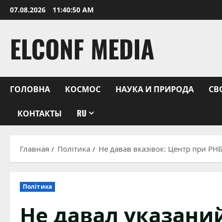
Перейти
07.08.2026
11:40:51 AM
к
содержимому
ELCONF MEDIA
ГОЛОВНА
КОСМОС
НАУКА И ПРИРОДА
СВ
КОНТАКТЫ
RU
Главная
Політика
Не давав вказівок: Центр при РН
Політика
Не давал указани