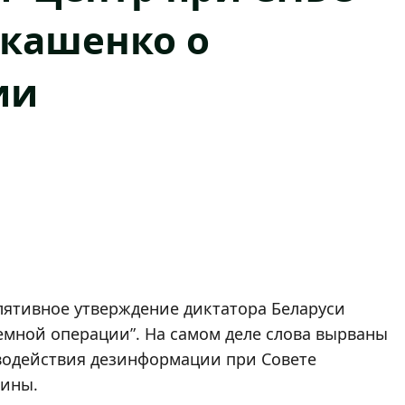
укашенко о
ии
лятивное утверждение диктатора Беларуси
земной операции”. На самом деле слова вырваны
иводействия дезинформации при Совете
аины.