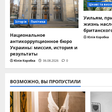
Цікаві та визн
Уильям, пр
Історія
Політика
жизнь насл
британског
Национальное
Юлія Коробка
антикоррупционное бюро
Украины: миссия, история и
результаты
Юлія Коробка
06.08.2026
0
ВОЗМОЖНО, ВЫ ПРОПУСТИЛИ