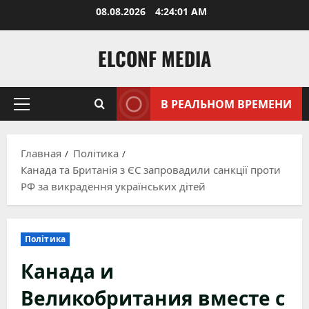
Перейти
08.08.2026
4:24:02 AM
к
содержимому
ELCONF MEDIA
В РЕАЛЬНОМ ВРЕМЕНИ
Основное
меню
Главная
Політика
Канада та Британія з ЄС запровадили санкції проти
РФ за викрадення українських дітей
Політика
Канада и
Великобритания вместе с