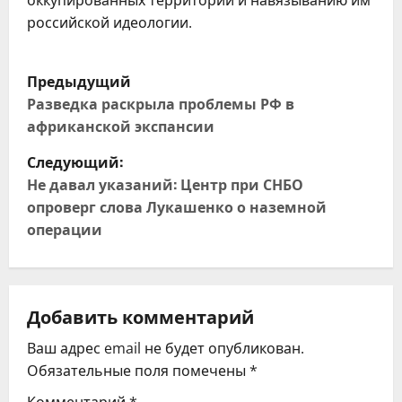
оккупированных территорий и навязыванию им
российской идеологии.
Н
Предыдущий
а
Разведка раскрыла проблемы РФ в
африканской экспансии
в
Следующий:
и
Не давал указаний: Центр при СНБО
опроверг слова Лукашенко о наземной
г
операции
а
ц
Добавить комментарий
и
Ваш адрес email не будет опубликован.
я
Обязательные поля помечены
*