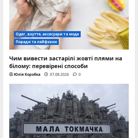
Одяг, взуття, аксесуари та мода
Поради та лайфхаки
Чим вивести застарілі жовті плями на
білому: перевірені способи
Юлія Коробка
07.08.2026
0