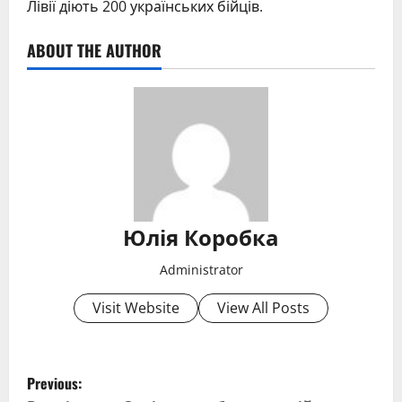
Лівії діють 200 українських бійців.
ABOUT THE AUTHOR
Юлія Коробка
Administrator
Visit Website
View All Posts
P
Previous: