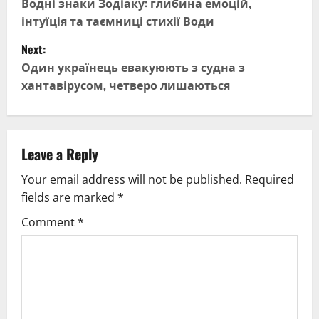
o
Водні знаки Зодіаку: глибина емоцій,
інтуїція та таємниці стихії Води
s
Next:
t
Один українець евакуюють з судна з
хантавірусом, четверо лишаються
n
a
v
Leave a Reply
Your email address will not be published.
Required
i
fields are marked
*
g
Comment
*
a
t
i