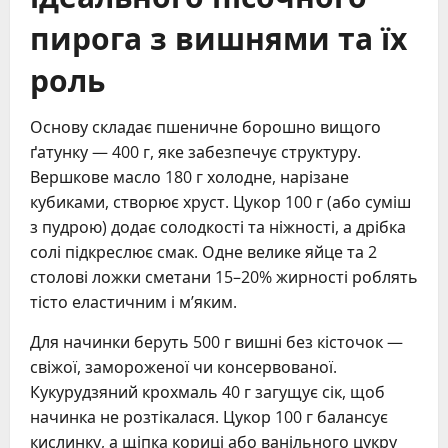
пирога з вишнями та їх
роль
Основу складає пшеничне борошно вищого
ґатунку — 400 г, яке забезпечує структуру.
Вершкове масло 180 г холодне, нарізане
кубиками, створює хруст. Цукор 100 г (або суміш
з пудрою) додає солодкості та ніжності, а дрібка
солі підкреслює смак. Одне велике яйце та 2
столові ложки сметани 15–20% жирності роблять
тісто еластичним і м’яким.
Для начинки беруть 500 г вишні без кісточок —
свіжої, замороженої чи консервованої.
Кукурудзяний крохмаль 40 г загущує сік, щоб
начинка не розтікалася. Цукор 100 г балансує
кислинку, а щіпка кориці або ванільного цукру