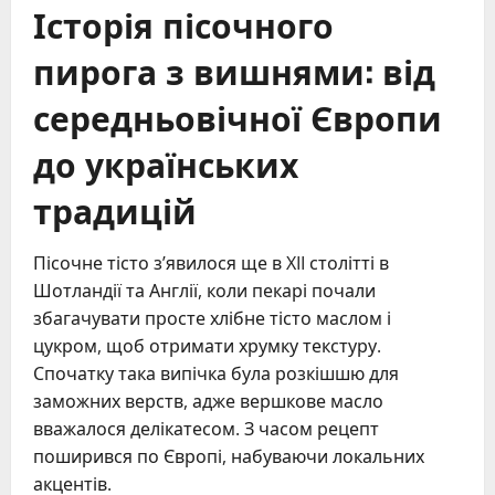
Історія пісочного
пирога з вишнями: від
середньовічної Європи
до українських
традицій
Пісочне тісто з’явилося ще в XII столітті в
Шотландії та Англії, коли пекарі почали
збагачувати просте хлібне тісто маслом і
цукром, щоб отримати хрумку текстуру.
Спочатку така випічка була розкішшю для
заможних верств, адже вершкове масло
вважалося делікатесом. З часом рецепт
поширився по Європі, набуваючи локальних
акцентів.