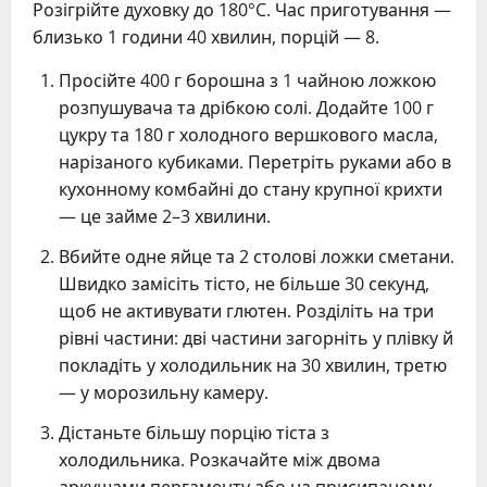
Розігрійте духовку до 180°C. Час приготування —
близько 1 години 40 хвилин, порцій — 8.
Просійте 400 г борошна з 1 чайною ложкою
розпушувача та дрібкою солі. Додайте 100 г
цукру та 180 г холодного вершкового масла,
нарізаного кубиками. Перетріть руками або в
кухонному комбайні до стану крупної крихти
— це займе 2–3 хвилини.
Вбийте одне яйце та 2 столові ложки сметани.
Швидко замісіть тісто, не більше 30 секунд,
щоб не активувати глютен. Розділіть на три
рівні частини: дві частини загорніть у плівку й
покладіть у холодильник на 30 хвилин, третю
— у морозильну камеру.
Дістаньте більшу порцію тіста з
холодильника. Розкачайте між двома
аркушами пергаменту або на присипаному