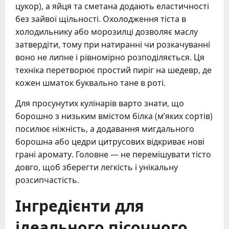
цукор), а яйця та сметана додають еластичності
без зайвої щільності. Охолодження тіста в
холодильнику або морозилці дозволяє маслу
затвердіти, тому при натиранні чи розкачуванні
воно не липне і рівномірно розподіляється. Ця
техніка перетворює простий пиріг на шедевр, де
кожен шматок буквально тане в роті.
Для просунутих кулінарів варто знати, що
борошно з низьким вмістом білка (м’яких сортів)
посилює ніжність, а додавання мигдального
борошна або цедри цитрусових відкриває нові
грані аромату. Головне — не перемішувати тісто
довго, щоб зберегти легкість і унікальну
розсипчастість.
Інгредієнти для
ідеального пісочного