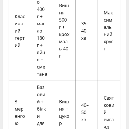
о
Виш
400
ня
Мак
Клас
г +
500
сим
ичн
мас
35–
г +
аль
ий
ло
40
крох
ний
терт
180
хв
мал
хрус
ий
г +
ь 40
т
яйц
г
е +
сме
тана
Баз
ови
Свят
З
й +
Виш
40–
кови
мер
білк
ня +
50
й
енго
и
цуко
хв
вигл
ю
для
р
яд