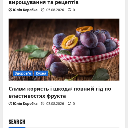
вирощування та рецептів
Юлія Коробка
05.08.2026
0
Здоров’я
Кухня
Сливи користь і шкода: повний гід по
властивостях фрукта
Юлія Коробка
03.08.2026
0
SEARCH