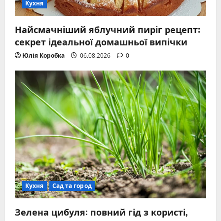
Кухня
Найсмачніший яблучний пиріг рецепт:
секрет ідеальної домашньої випічки
Юлія Коробка
06.08.2026
0
Кухня
Сад та город
Зелена цибуля: повний гід з користі,