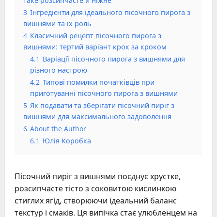
таке розсипчасте й ніжне
3
Інгредієнти для ідеального пісочного пирога з
вишнями та їх роль
4
Класичний рецепт пісочного пирога з
вишнями: тертий варіант крок за кроком
4.1
Варіації пісочного пирога з вишнями для
різного настрою
4.2
Типові помилки початківців при
приготуванні пісочного пирога з вишнями
5
Як подавати та зберігати пісочний пиріг з
вишнями для максимального задоволення
6
About the Author
6.1
Юлія Коробка
Пісочний пиріг з вишнями поєднує хрустке,
розсипчасте тісто з соковитою кислинкою
стиглих ягід, створюючи ідеальний баланс
текстур і смаків. Ця випічка стає улюбленцем на