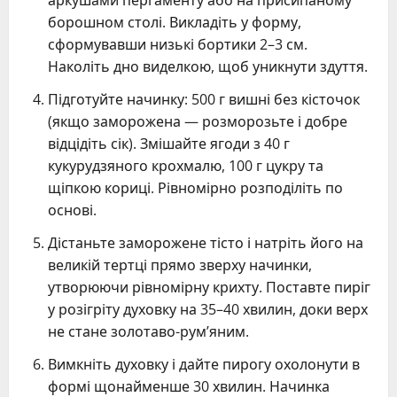
борошном столі. Викладіть у форму,
сформувавши низькі бортики 2–3 см.
Наколіть дно виделкою, щоб уникнути здуття.
Підготуйте начинку: 500 г вишні без кісточок
(якщо заморожена — розморозьте і добре
відцідіть сік). Змішайте ягоди з 40 г
кукурудзяного крохмалю, 100 г цукру та
щіпкою кориці. Рівномірно розподіліть по
основі.
Дістаньте заморожене тісто і натріть його на
великій тертці прямо зверху начинки,
утворюючи рівномірну крихту. Поставте пиріг
у розігріту духовку на 35–40 хвилин, доки верх
не стане золотаво-рум’яним.
Вимкніть духовку і дайте пирогу охолонути в
формі щонайменше 30 хвилин. Начинка