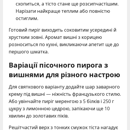
схопиться, а тісто стане ще розсипчастішим.
Нарізати найкраще теплим або повністю
остиглим.
Готовий пиріг виходить соковитим усередині й
хрустким зовні. Аромат вишні з корицею
розноситься по кухні, викликаючи апетит ще до
першого шматка.
Варіації пісочного пирога з
вишнями для різного настрою
Для святкового варіанту додайте шар заварного
крему під вишні — ніжність французького стилю.
Або увінчайте пиріг меренгою з 5 білків і 250 г
цукру з лимонною цедрою, запікаючи ще 10
хвилин до золотавих піків.
Решітчастий верх з тонких смужок тіста нагадує