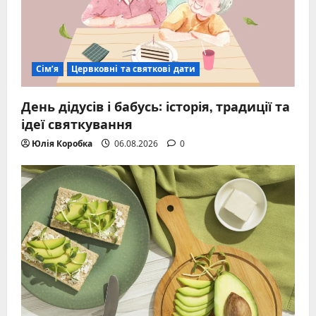
Сім’я
Цервковні та святкові дати
День дідусів і бабусь: історія, традиції та
ідеї святкування
Юлія Коробка
06.08.2026
0