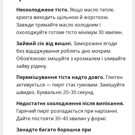
Неохолоджене тісто.
Якщо масло тепле,
крихта виходить щільною й жорсткою.
Завжди тримайте масло холодним і
охолоджуйте готове тісто мінімум 30 хвилин.
Зайвий сік від вишні.
Заморожені ягоди
без відціджування роблять дно мокрим.
Обов’язково змішуйте з крохмалем і зливайте
зайву рідину.
Перемішування тіста надто довго.
Глютен
активується — пиріг стає гумовим. Замішуйте
швидко, буквально 20–30 секунд.
Недостатнє охолодження після випікання.
Гарячий пиріг розпадається при нарізанні.
Дайте постояти 30–40 хвилин у формі.
Занадто багато борошна при