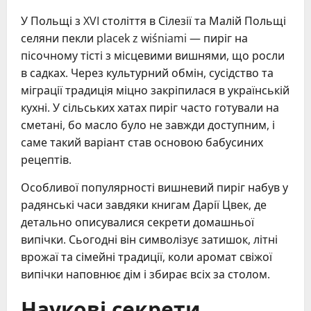
У Польщі з XVI століття в Сілезії та Малій Польщі
селяни пекли placek z wiśniami — пиріг на
пісочному тісті з місцевими вишнями, що росли
в садках. Через культурний обмін, сусідство та
міграції традиція міцно закріпилася в українській
кухні. У сільських хатах пиріг часто готували на
сметані, бо масло було не завжди доступним, і
саме такий варіант став основою бабусиних
рецептів.
Особливої популярності вишневий пиріг набув у
радянські часи завдяки книгам Дарії Цвек, де
детально описувалися секрети домашньої
випічки. Сьогодні він символізує затишок, літні
врожаї та сімейні традиції, коли аромат свіжої
випічки наповнює дім і збирає всіх за столом.
Наукові секрети