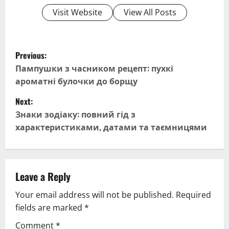
Visit Website
View All Posts
P
Previous:
o
Пампушки з часником рецепт: пухкі
ароматні булочки до борщу
s
Next:
t
Знаки зодіаку: повний гід з
характеристиками, датами та таємницями
n
a
v
Leave a Reply
Your email address will not be published.
Required
i
fields are marked
*
g
Comment
*