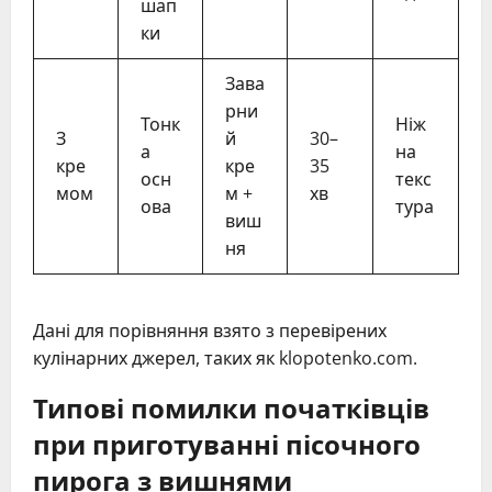
шап
ки
Зава
рни
Тонк
Ніж
З
й
30–
а
на
кре
кре
35
осн
текс
мом
м +
хв
ова
тура
виш
ня
Дані для порівняння взято з перевірених
кулінарних джерел, таких як klopotenko.com.
Типові помилки початківців
при приготуванні пісочного
пирога з вишнями