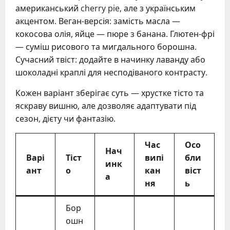
американський cherry pie, але з українським
акцентом. Веган-версія: замість масла —
кокосова олія, яйце — пюре з банана. Глютен-фрі
— суміш рисового та мигдального борошна.
Сучасний твіст: додайте в начинку лаванду або
шоколадні краплі для несподіваного контрасту.
Кожен варіант зберігає суть — хрустке тісто та
яскраву вишню, але дозволяє адаптувати під
сезон, дієту чи фантазію.
Час
Осо
Нач
Варі
Тіст
випі
бли
инк
ант
о
кан
віст
а
ня
ь
Бор
ошн