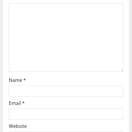
a
t
i
o
n
Name
*
Email
*
Website