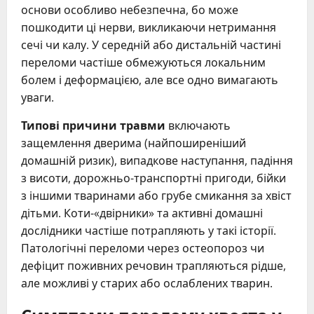
основи особливо небезпечна, бо може
пошкодити ці нерви, викликаючи нетримання
сечі чи калу. У середній або дистальній частині
переломи частіше обмежуються локальним
болем і деформацією, але все одно вимагають
уваги.
Типові причини травми
включають
защемлення дверима (найпоширеніший
домашній ризик), випадкове наступання, падіння
з висоти, дорожньо-транспортні пригоди, бійки
з іншими тваринами або грубе смикання за хвіст
дітьми. Коти-«двірники» та активні домашні
дослідники частіше потрапляють у такі історії.
Патологічні переломи через остеопороз чи
дефіцит поживних речовин трапляються рідше,
але можливі у старих або ослаблених тварин.