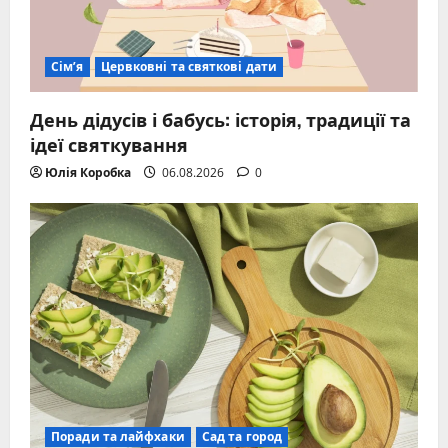
Сім’я
Цервковні та святкові дати
День дідусів і бабусь: історія, традиції та
ідеї святкування
Юлія Коробка
06.08.2026
0
Поради та лайфхаки
Сад та город