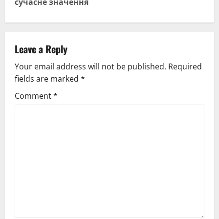
сучасне значення
n
a
v
Leave a Reply
Your email address will not be published.
Required
i
fields are marked
*
g
Comment
*
a
t
i
o
n