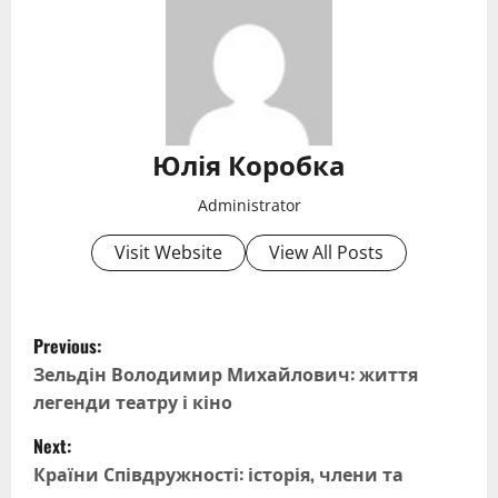
Юлія Коробка
Administrator
Visit Website
View All Posts
P
Previous:
o
Зельдін Володимир Михайлович: життя
легенди театру і кіно
s
Next:
t
Країни Співдружності: історія, члени та