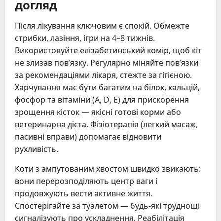
догляд
Після лікування ключовим є спокій. Обмежте
стрибки, лазіння, ігри на 4–8 тижнів.
Використовуйте елізабетинський комір, щоб кіт
не злизав пов’язку. Регулярно міняйте пов’язки
за рекомендаціями лікаря, стежте за гігієною.
Харчування має бути багатим на білок, кальцій,
фосфор та вітаміни (A, D, E) для прискорення
зрощення кісток — якісні готові корми або
ветеринарна дієта. Фізіотерапія (легкий масаж,
пасивні вправи) допомагає відновити
рухливість.
Коти з ампутованим хвостом швидко звикають:
вони перерозподіляють центр ваги і
продовжують вести активне життя.
Спостерігайте за туалетом — будь-які труднощі
сигналізують про ускладнення. Реабілітація