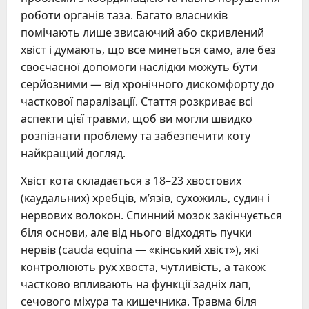
роботи органів таза. Багато власників
помічають лише звисаючий або скривлений
хвіст і думають, що все минеться само, але без
своєчасної допомоги наслідки можуть бути
серйозними — від хронічного дискомфорту до
часткової паралізації. Стаття розкриває всі
аспекти цієї травми, щоб ви могли швидко
розпізнати проблему та забезпечити коту
найкращий догляд.
Хвіст кота складається з 18–23 хвостових
(каудальних) хребців, м’язів, сухожиль, судин і
нервових волокон. Спинний мозок закінчується
біля основи, але від нього відходять пучки
нервів (cauda equina — «кінський хвіст»), які
контролюють рух хвоста, чутливість, а також
частково впливають на функції задніх лап,
сечового міхура та кишечника. Травма біля