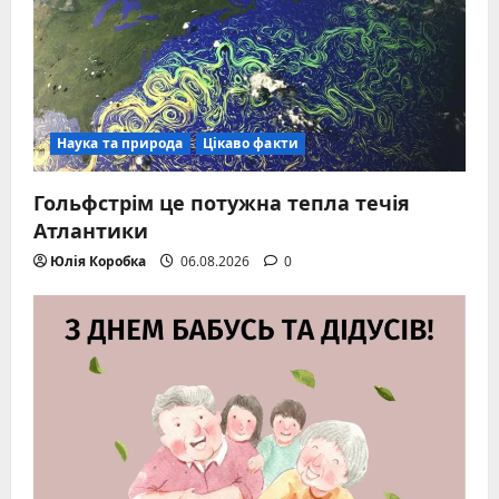
Наука та природа
Цікаво факти
Гольфстрім це потужна тепла течія
Атлантики
Юлія Коробка
06.08.2026
0