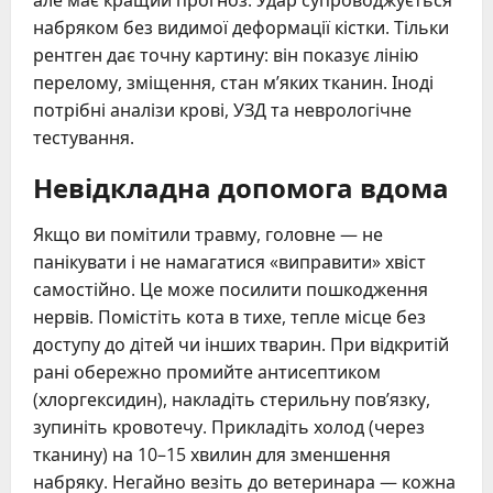
але має кращий прогноз. Удар супроводжується
набряком без видимої деформації кістки. Тільки
рентген дає точну картину: він показує лінію
перелому, зміщення, стан м’яких тканин. Іноді
потрібні аналізи крові, УЗД та неврологічне
тестування.
Невідкладна допомога вдома
Якщо ви помітили травму, головне — не
панікувати і не намагатися «виправити» хвіст
самостійно. Це може посилити пошкодження
нервів. Помістіть кота в тихе, тепле місце без
доступу до дітей чи інших тварин. При відкритій
рані обережно промийте антисептиком
(хлоргексидин), накладіть стерильну пов’язку,
зупиніть кровотечу. Прикладіть холод (через
тканину) на 10–15 хвилин для зменшення
набряку. Негайно везіть до ветеринара — кожна