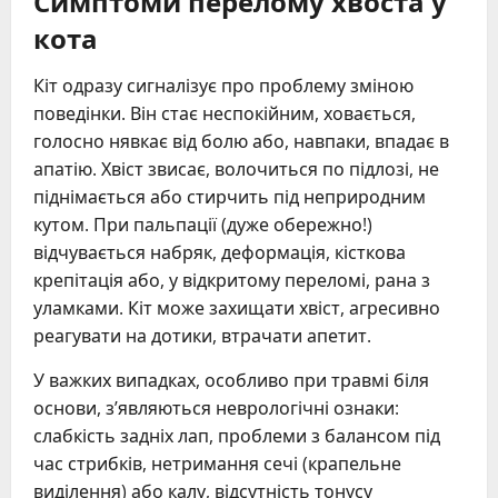
Симптоми перелому хвоста у
кота
Кіт одразу сигналізує про проблему зміною
поведінки. Він стає неспокійним, ховається,
голосно нявкає від болю або, навпаки, впадає в
апатію. Хвіст звисає, волочиться по підлозі, не
піднімається або стирчить під неприродним
кутом. При пальпації (дуже обережно!)
відчувається набряк, деформація, кісткова
крепітація або, у відкритому переломі, рана з
уламками. Кіт може захищати хвіст, агресивно
реагувати на дотики, втрачати апетит.
У важких випадках, особливо при травмі біля
основи, з’являються неврологічні ознаки:
слабкість задніх лап, проблеми з балансом під
час стрибків, нетримання сечі (крапельне
виділення) або калу, відсутність тонусу