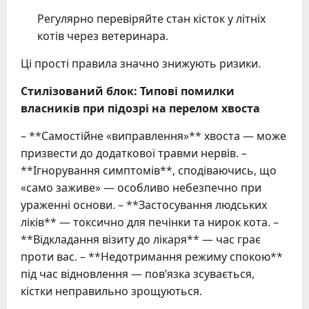
Регулярно перевіряйте стан кісток у літніх
котів через ветеринара.
Ці прості правила значно знижують ризики.
Стилізований блок: Типові помилки
власників при підозрі на перелом хвоста
– **Самостійне «виправлення»** хвоста — може
призвести до додаткової травми нервів. –
**Ігнорування симптомів**, сподіваючись, що
«само заживе» — особливо небезпечно при
ураженні основи. – **Застосування людських
ліків** — токсично для печінки та нирок кота. –
**Відкладання візиту до лікаря** — час грає
проти вас. – **Недотримання режиму спокою**
під час відновлення — пов’язка зсувається,
кістки неправильно зрощуються.