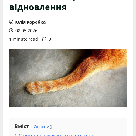
відновлення
Юлія Коробка
08.05.2026
1 minute read
0
Вміст
Сховати
1
Симптоми перелому хвоста у кота