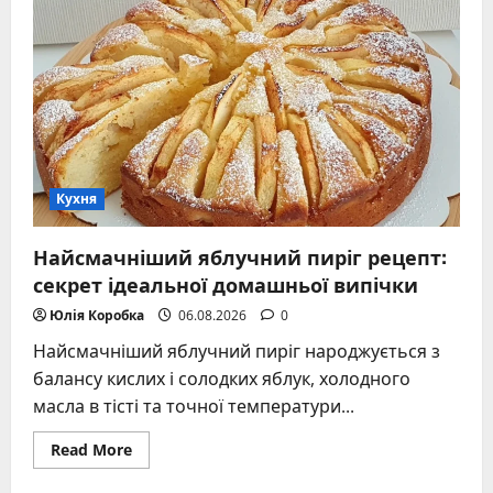
—
ікона
«Секс
і
місто»,
яка
змінила
уявлення
про
жіночу
свободу
Кухня
Найсмачніший яблучний пиріг рецепт:
секрет ідеальної домашньої випічки
Юлія Коробка
06.08.2026
0
Найсмачніший яблучний пиріг народжується з
балансу кислих і солодких яблук, холодного
масла в тісті та точної температури...
Read
Read More
more
about