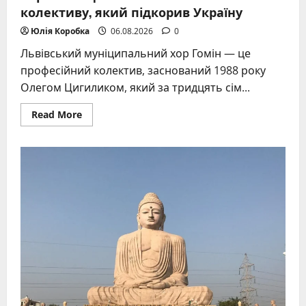
колективу, який підкорив Україну
Юлія Коробка
06.08.2026
0
Львівський муніципальний хор Гомін — це
професійний колектив, заснований 1988 року
Олегом Цигиликом, який за тридцять сім...
Read
Read More
more
about
Хор
Гомін:
феномен
львівського
колективу,
який
підкорив
Україну