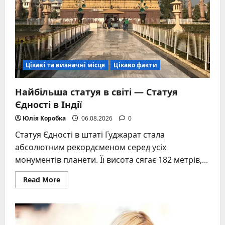
Цікаві та визначні місця
Цікаво факти
Найбільша статуя в світі — Статуя
Єдності в Індії
Юлія Коробка
06.08.2026
0
Статуя Єдності в штаті Гуджарат стала
абсолютним рекордсменом серед усіх
монументів планети. Її висота сягає 182 метрів,...
Read
Read More
more
about
Найбільша
статуя
в
світі