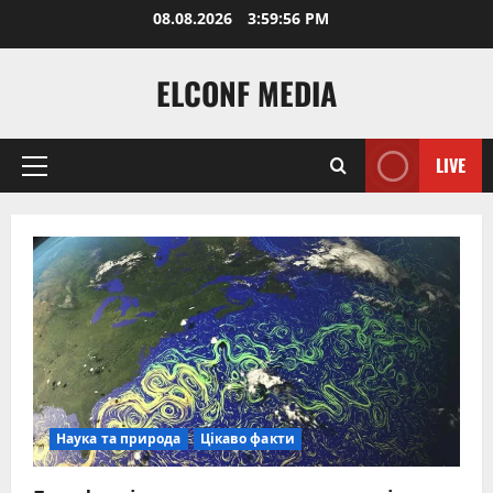
Skip
08.08.2026
3:59:57 PM
to
content
ELCONF MEDIA
LIVE
Primary
Menu
Наука та природа
Цікаво факти