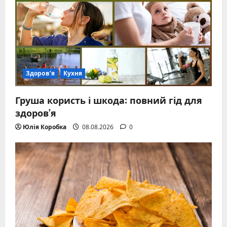
Здоров’я
Кухня
Груша користь і шкода: повний гід для
здоров’я
Юлія Коробка
08.08.2026
0