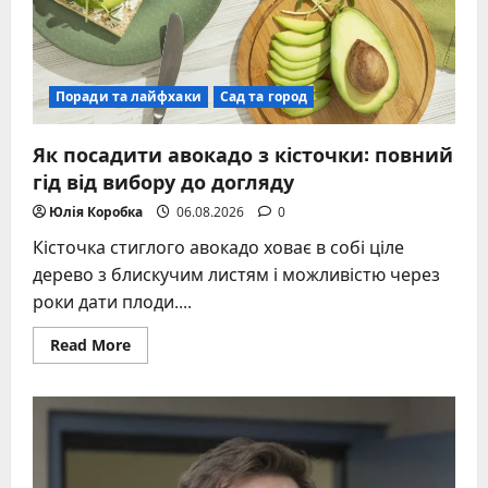
Поради та лайфхаки
Сад та город
Як посадити авокадо з кісточки: повний
гід від вибору до догляду
Юлія Коробка
06.08.2026
0
Кісточка стиглого авокадо ховає в собі ціле
дерево з блискучим листям і можливістю через
роки дати плоди....
Read
Read More
more
about
Як
посадити
авокадо
з
кісточки:
повний
гід