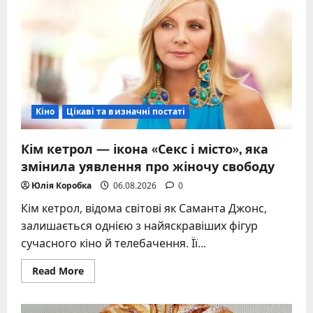
—
Статуя
Єдності
в
Індії
Кіно
Цікаві та визначні постаті
Кім кетрол — ікона «Секс і місто», яка
змінила уявлення про жіночу свободу
Юлія Коробка
06.08.2026
0
Кім кетрол, відома світові як Саманта Джонс,
залишається однією з найяскравіших фігур
сучасного кіно й телебачення. Її...
Read
Read More
more
about
Кім
кетрол