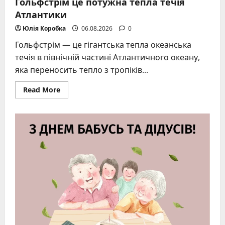
Гольфстрім це потужна тепла течія
Атлантики
Юлія Коробка
06.08.2026
0
Гольфстрім — це гігантська тепла океанська
течія в північній частині Атлантичного океану,
яка переносить тепло з тропіків...
Read
Read More
more
about
Гольфстрім
це
потужна
тепла
течія
Атлантики