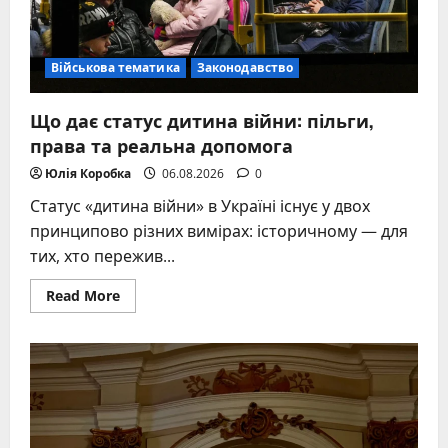
Військова тематика
Законодавство
Що дає статус дитина війни: пільги,
права та реальна допомога
Юлія Коробка
06.08.2026
0
Статус «дитина війни» в Україні існує у двох
принципово різних вимірах: історичному — для
тих, хто пережив...
Read
Read More
more
about
Що
дає
статус
дитина
війни:
пільги,
права
та