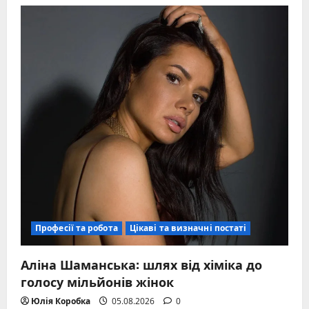
Найсмачніший
яблучний
пиріг
рецепт:
секрет
ідеальної
домашньої
випічки
Професії та робота
Цікаві та визначні постаті
Аліна Шаманська: шлях від хіміка до
голосу мільйонів жінок
Юлія Коробка
05.08.2026
0