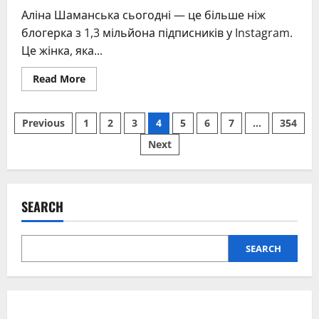
Аліна Шаманська сьогодні — це більше ніж
блогерка з 1,3 мільйона підписників у Instagram.
Це жінка, яка...
Read
Read More
more
about
Аліна
Posts
Шаманська:
Previous
1
2
3
4
5
6
7
…
354
шлях
від
Next
pagination
хіміка
до
голосу
мільйонів
жінок
SEARCH
SEARCH