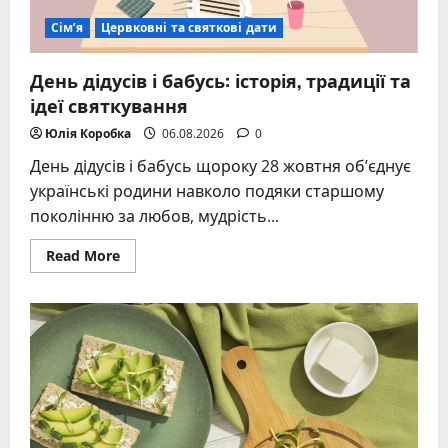
Сім’я
Цервковні та святкові дати
День дідусів і бабусь: історія, традиції та
ідеї святкування
Юлія Коробка
06.08.2026
0
День дідусів і бабусь щороку 28 жовтня об’єднує
українські родини навколо подяки старшому
поколінню за любов, мудрість...
Read
Read More
more
about
День
дідусів
і
бабусь:
історія,
традиції
та
ідеї
святкування