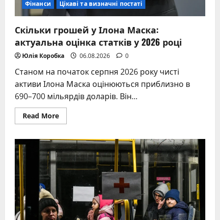
Фінанси
Цікаві та визначні постаті
Скільки грошей у Ілона Маска:
актуальна оцінка статків у 2026 році
Юлія Коробка
06.08.2026
0
Станом на початок серпня 2026 року чисті
активи Ілона Маска оцінюються приблизно в
690–700 мільярдів доларів. Він...
Read
Read More
more
about
Скільки
грошей
у
Ілона
Маска:
актуальна
оцінка
статків
у
2026
році