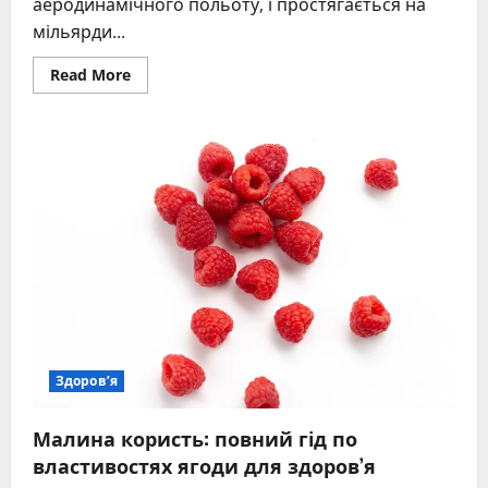
аеродинамічного польоту, і простягається на
мільярди...
Read
Read More
more
about
Космічний
простір:
межі,
склад
і
таємниці
Всесвіту
Здоров’я
Малина користь: повний гід по
властивостях ягоди для здоров’я