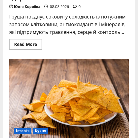
Юлія Коробка
08.08.2026
0
Груша поєднує соковиту солодкість із потужним
запасом клітковини, антиоксидантів і мінералів,
які підтримують травлення, серце й контроль...
Read
Read More
more
about
Груша
користь
і
шкода:
повний
гід
для
здоров’я
Історія
Кухня