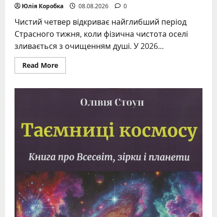
Юлія Коробка
08.08.2026
0
Чистий четвер відкриває найглибший період
Страсного тижня, коли фізична чистота оселі
зливається з очищенням душі. У 2026...
Read
Read More
more
about
Привітання
з
Чистим
четвергом:
щирі
слова,
традиції
та
духовне
очищення