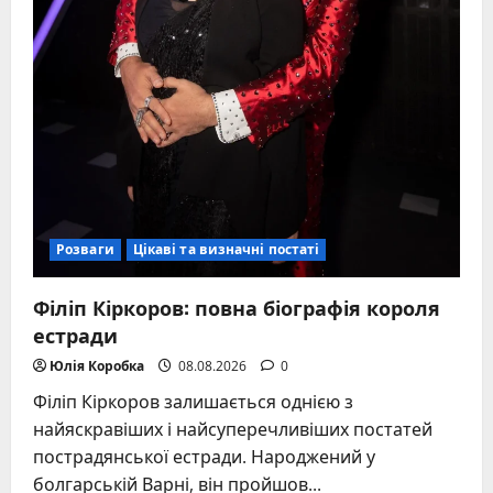
Розваги
Цікаві та визначні постаті
Філіп Кіркоров: повна біографія короля
естради
Юлія Коробка
08.08.2026
0
Філіп Кіркоров залишається однією з
найяскравіших і найсуперечливіших постатей
пострадянської естради. Народжений у
болгарській Варні, він пройшов...