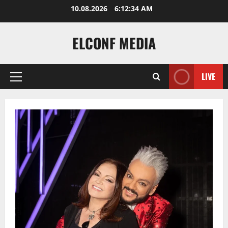
Skip
10.08.2026
6:12:35 AM
to
content
ELCONF MEDIA
LIVE
Primary
Menu