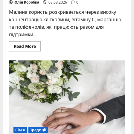
Юлія Коробка
08.08.2026
0
Малина користь розкривається через високу
концентрацію клітковини, вітаміну C, марганцю
та поліфенолів, які працюють разом для
підтримки...
Read
Read More
more
about
Малина
користь:
повний
гід
по
властивостях
ягоди
для
здоров’я
Сім’я
Традиції