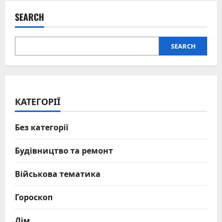
біль
і
SEARCH
знайшла
новий
ритм
життя
SEARCH
КАТЕГОРІЇ
Без категорії
Будівництво та ремонт
Військова тематика
Гороскоп
Дім