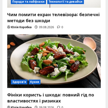
Поради та лайфхаки
Технології та девайси
Чим помити екран телевізора: безпечні
методи без шкоди
Юлія Коробка
09.08.2026
0
Здоров’я
Кухня
Фініки користь і шкода: повний гід по
властивостях і ризиках
Юлія Коробка
09.08.2026
0