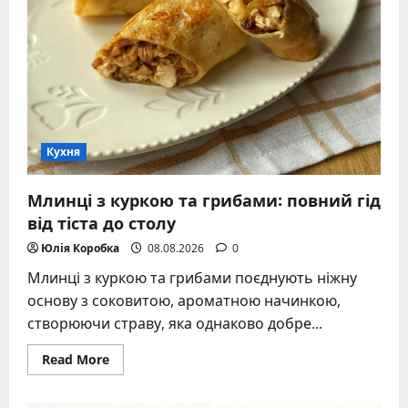
Кухня
Млинці з куркою та грибами: повний гід
від тіста до столу
Юлія Коробка
08.08.2026
0
Млинці з куркою та грибами поєднують ніжну
основу з соковитою, ароматною начинкою,
створюючи страву, яка однаково добре...
Read
Read More
more
about
Млинці