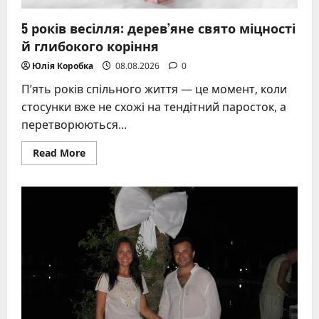
5 років весілля: дерев’яне свято міцності
й глибокого коріння
Юлія Коробка
08.08.2026
0
П’ять років спільного життя — це момент, коли
стосунки вже не схожі на тендітний паросток, а
перетворюються...
Read
Read More
more
about
5
років
весілля:
дерев’яне
свято
міцності
й
глибокого
коріння