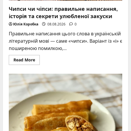
Чипси чи чіпси: правильне написання,
історія та секрети улюбленої закуски
Юлія Коробка
08.08.2026
0
Правильне написання цього слова в українській
літературній мові — саме «чипси». Варіант із «і» є
поширеною помилкою,...
Read
Read More
more
about
Чипси
чи
чіпси:
правильне
написання,
історія
та
секрети
улюбленої
закуски