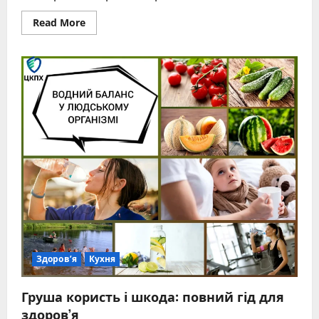
Read
Read More
more
about
Філіп
Кіркоров:
повна
біографія
короля
естради
Здоров’я
Кухня
Груша користь і шкода: повний гід для
здоров’я