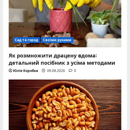
Сад та город
Своїми руками
Як розмножити драцену вдома:
детальний посібник з усіма методами
Юлія Коробка
09.08.2026
0