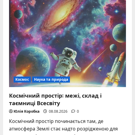
Космос
Наука та природа
Космічний простір: межі, склад і
таємниці Всесвіту
Юлія Коробка
08.08.2026
0
Космічний простір починається там, де
атмосфера Землі стає надто розрідженою для