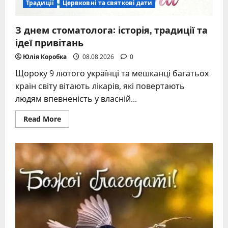
Традиції
Цервковні та святкові дати
З днем стоматолога: історія, традиції та
ідеї привітань
Юлія Коробка
08.08.2026
0
Щороку 9 лютого українці та мешканці багатьох
країн світу вітають лікарів, які повертають
людям впевненість у власній...
Read
Read More
more
about
З
днем
стоматолога:
історія,
традиції
та
ідеї
привітань