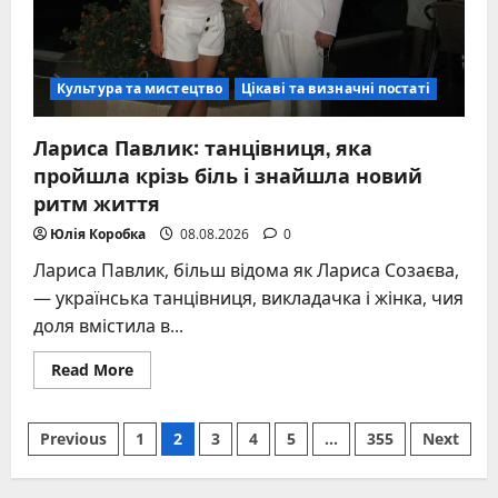
Культура та мистецтво
Цікаві та визначні постаті
Лариса Павлик: танцівниця, яка
пройшла крізь біль і знайшла новий
ритм життя
Юлія Коробка
08.08.2026
0
Лариса Павлик, більш відома як Лариса Созаєва,
— українська танцівниця, викладачка і жінка, чия
доля вмістила в...
Read
Read More
more
about
Лариса
Posts
Павлик:
Previous
1
2
3
4
5
…
355
Next
танцівниця,
яка
pagination
пройшла
крізь