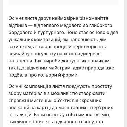
Осіннє листя дарує неймовірне різноманіття
відтінків — від теплого медового до глибокого
бордового й пурпурного. Воно стає основою для
унікальних композицій, які наповнюють дім
затишком, а творчі процеси перетворюють
звичайну прогулянку парком на джерело
натхнення. Такі вироби доступні як новачкам,
так і досвідченим майстрам, адже природа вже
подбала про кольори й форми.
Осінні композиції з листя поєднують простоту
збору матеріалів з можливістю створювати
справжні мистецькі об’єкти: від скромних
аплікацій на картці до масштабних інтер’єрних
інсталяцій. Вони несуть у собі символіку змін,
циклічності життя та вдячності сезону, що