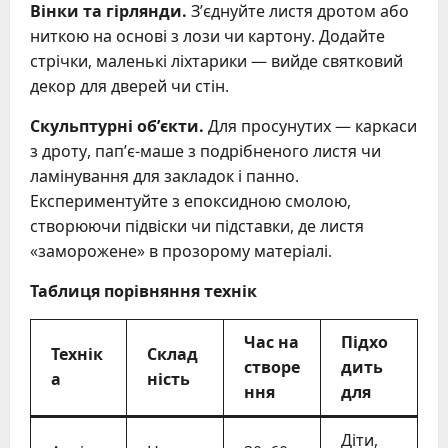
Вінки та гірлянди.
З’єднуйте листя дротом або
ниткою на основі з лози чи картону. Додайте
стрічки, маленькі ліхтарики — вийде святковий
декор для дверей чи стін.
Скульптурні об’єкти.
Для просунутих — каркаси
з дроту, пап’є-маше з подрібненого листя чи
ламінування для закладок і панно.
Експериментуйте з епоксидною смолою,
створюючи підвіски чи підставки, де листя
«заморожене» в прозорому матеріалі.
Таблиця порівняння технік
Час на
Підхо
Технік
Склад
створе
дить
а
ність
ння
для
Діти,