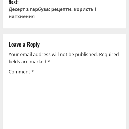
Next:
s
Десерт з гарбуза: рецепти, користь і
t
натхнення
n
a
Leave a Reply
v
Your email address will not be published.
Required
fields are marked
*
i
Comment
*
g
a
t
i
o