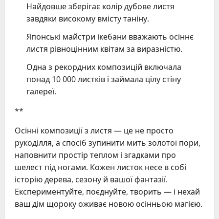
Найдовше зберігає колір дубове листя
завдяки високому вмісту таніну.
Японські майстри ікебани вважають осіннє
листя рівноцінним квітам за виразністю.
Одна з рекордних композицій включала
понад 10 000 листків і займала цілу стіну
галереї.
**
Осінні композиції з листя — це не просто
рукоділля, а спосіб зупинити мить золотої пори,
наповнити простір теплом і згадками про
шелест під ногами. Кожен листок несе в собі
історію дерева, сезону й вашої фантазії.
Експериментуйте, поєднуйте, творить — і нехай
ваш дім щороку оживає новою осінньою магією.