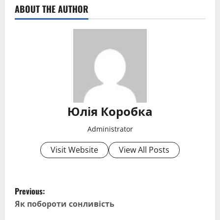
ABOUT THE AUTHOR
Юлія Коробка
Administrator
Visit Website
View All Posts
P
Previous:
o
Як побороти сонливість