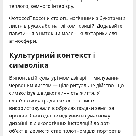
теплого, земного інтер’єру.
Фотосесії восени стають магічними з букетами з
листя в руках або на тлі композицій. Додавайте
павутиння з ниток чи маленькі ліхтарики для
атмосфери.
Культурний контекст і
символіка
В японській культурі момідзігарі — милування
червоним листям — ціле ритуальне дійство, що
символізує швидкоплинність життя. У
слов’янських традиціях осіннє листя
використовували в обрядах подяки землі за
врожай. Сьогодні це відлуння в сучасному
дизайні: від екологічних інсталяцій до арт-
об’єктів, де листя стає полотном для портретів