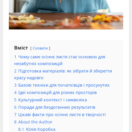
Вміст
Сховати
1
Чому саме осіннє листя стає основою для
незабутніх композицій
2
Підготовка матеріалів: як зібрати й зберегти
красу надовго
3
Базові техніки для початківців і просунутих
4
Ідеї композицій для різних просторів
5
Культурний контекст і символіка
6
Поради для бездоганних результатів
7
Цікаві факти про осіннє листя в творчості
8
About the Author
8.1
Юлія Коробка