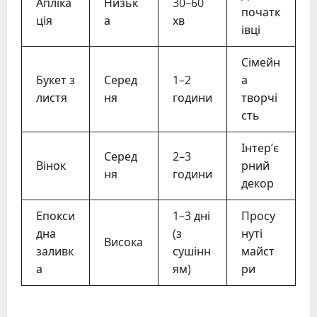
Апліка
Низьк
30–60
початк
ція
а
хв
івці
Сімейн
Букет з
Серед
1–2
а
листя
ня
години
творчі
сть
Інтер’є
Серед
2–3
Вінок
рний
ня
години
декор
Епокси
1–3 дні
Просу
дна
(з
нуті
Висока
заливк
сушінн
майст
а
ям)
ри