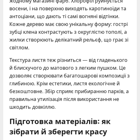
жодному магазині фарб. Хлорофіл руйнується
восени, і на поверхню виходять каротиноїди та
антоціани, що дають ті самі вогняні відтінки.
Кожне дерево має свою унікальну форму: гострі
зубці клена контрастують з округлістю тополі, а
жилки створюють делікатний рельєф, що грає зі
світлом.
Текстура листя теж різниться — від гладенького
й блискучого до матового з легким пушком. Це
дозволяє створювати багатошарові композиції з
глибиною. Крім естетики, листя екологічне й
безкоштовне. Збір сприяє прибиранню парків, а
правильна утилізація після використання не
шкодить довкіллю.
Підготовка матеріалів: як
зібрати й зберегти красу