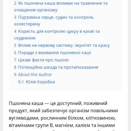
2
Як пшоняна каша впливає на травлення та
очищення організму
3
Підтримка серця, судин та контроль
холестерину
4
Користь для контролю цукру в крові та
схуднення
5
Вплив на нервову систему, імунітет та красу
6
Поради з вживання пшоняної каші
7
Цікаві факти про пшоно
8
Потенційна шкода та протипоказання
9
About the Author
9.1
Юлія Коробка
Пшоняна каша — це доступний, поживний
продукт, який забезпечує організм повільними
вуглеводами, рослинним білком, клітковиною,
вітамінами групи В, магнієм, калієм та іншими