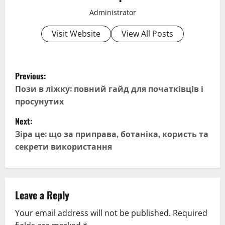
Administrator
Visit Website
View All Posts
P
Previous:
o
Пози в ліжку: повний гайд для початківців і
просунутих
s
Next:
t
Зіра це: що за приправа, ботаніка, користь та
секрети використання
n
a
v
Leave a Reply
Your email address will not be published.
Required
i