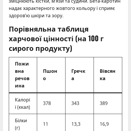
зміцнюють кістки, м’язи та судини. Бета-каротин
надає характерного жовтого кольору і сприяє
здоров’ю шкіри та зору.
Порівняльна таблиця
харчової цінності (на 100 г
сирого продукту)
Пожи
вна
Пшон
Гречк
Вівсян
речов
о
а
ка
ина
Калорі
378
343
389
ї (ккал)
Білки
11
13,3
16,9
(г)