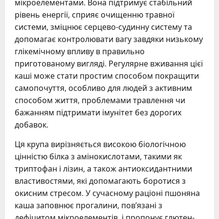
мікроелементами. Вона підтримує стабільний
рівень енергії, сприяє очищенню травної
системи, зміцнює серцево-судинну систему та
допомагає контролювати вагу завдяки низькому
глікемічному впливу в правильно
приготованому вигляді. Регулярне вживання цієї
каші може стати простим способом покращити
самопочуття, особливо для людей з активним
способом життя, проблемами травлення чи
бажанням підтримати імунітет без дорогих
добавок.
Ця крупа вирізняється високою біологічною
цінністю білка з амінокислотами, такими як
триптофан і лізин, а також антиоксидантними
властивостями, які допомагають боротися з
окисним стресом. У сучасному раціоні пшоняна
каша заповнює прогалини, пов’язані з
дефіцитом мікроелементів, і пропонує глютен-