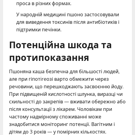
проса в різних формах.
У народній медицині пшоно застосовували
для виведення токсинів після антибіотиків і
підтримки печінки.
Потенційна шкода та
протипоказання
Пшоняна каша безпечна для більшості людей,
але при гіпотireозі варто обмежити через
речовини, що перешкоджають засвоєнню йоду.
При підвищеній кислотності шлунка, виразці чи
схильності до закрепів — вживати обережно або
після консультації з лікарем. Чоловікам при
частому надмірному споживанні може
знадобитися моніторинг потенції. Вагітним і
дітям до 3 років — у помірних кількостях.