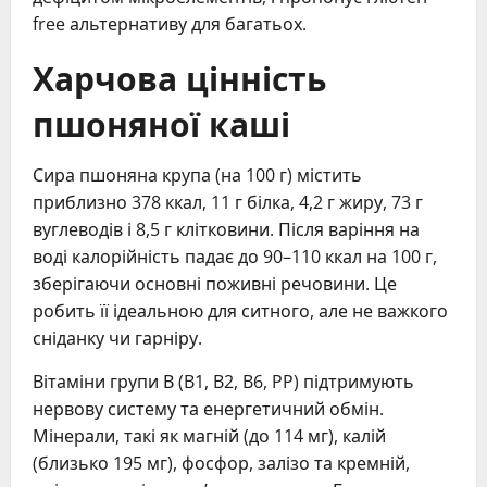
free альтернативу для багатьох.
Харчова цінність
пшоняної каші
Сира пшоняна крупа (на 100 г) містить
приблизно 378 ккал, 11 г білка, 4,2 г жиру, 73 г
вуглеводів і 8,5 г клітковини. Після варіння на
воді калорійність падає до 90–110 ккал на 100 г,
зберігаючи основні поживні речовини. Це
робить її ідеальною для ситного, але не важкого
сніданку чи гарніру.
Вітаміни групи В (B1, B2, B6, PP) підтримують
нервову систему та енергетичний обмін.
Мінерали, такі як магній (до 114 мг), калій
(близько 195 мг), фосфор, залізо та кремній,