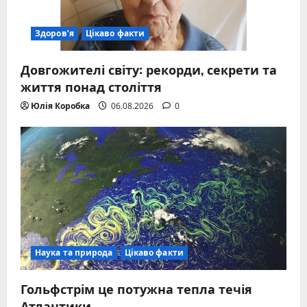
Здоров’я
Цікаво факти
Довгожителі світу: рекорди, секрети та
життя понад століття
Юлія Коробка
06.08.2026
0
Наука та природа
Цікаво факти
Гольфстрім це потужна тепла течія
Атлантики