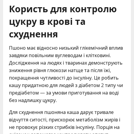
Користь для контролю
цукру в крові та
схуднення
Пшоно має відносно низький глікемічний вплив
завдяки повільним вуглеводам і клітковині.
Дослідження на людях і тваринах демонструють
зниження рівня глюкози натще та після їжі,
покращення чутливості до інсуліну. Це робить
кашу придатною для людей з діабетом 2 типу чи
предіабетом — за умови приготування на воді
без надлишку цукру.
Для схуднення пшоняна каша дарує тривале
відчуття ситості, прискорює метаболізм жирів і
не провокує різких стрибків інсуліну. Порція на