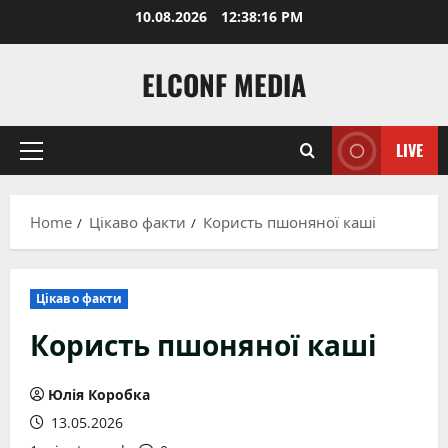
Skip
10.08.2026
12:38:18 PM
to
content
ELCONF MEDIA
LIVE
Primary
Menu
Home
Цікаво факти
Користь пшоняної каші
Цікаво факти
Користь пшоняної каші
Юлія Коробка
13.05.2026