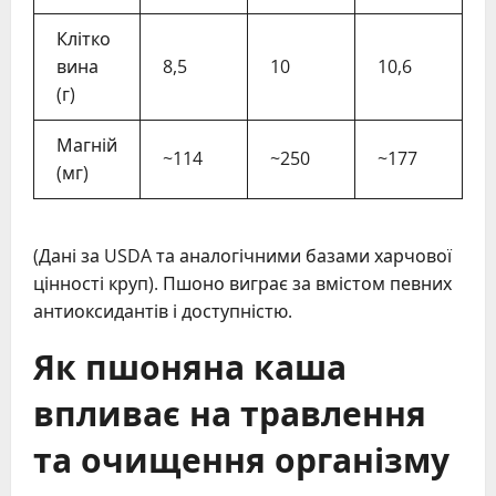
Клітко
вина
8,5
10
10,6
(г)
Магній
~114
~250
~177
(мг)
(Дані за USDA та аналогічними базами харчової
цінності круп). Пшоно виграє за вмістом певних
антиоксидантів і доступністю.
Як пшоняна каша
впливає на травлення
та очищення організму