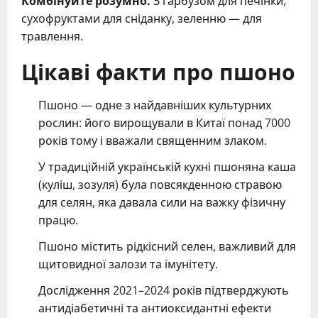
Комбінуйте розумно.
З гарбузом для печінки,
сухофруктами для сніданку, зеленню — для
травлення.
Цікаві факти про пшоно
Пшоно — одне з найдавніших культурних
рослин: його вирощували в Китаї понад 7000
років тому і вважали священним злаком.
У традиційній українській кухні пшоняна каша
(куліш, зозуля) була повсякденною стравою
для селян, яка давала сили на важку фізичну
працю.
Пшоно містить рідкісний селен, важливий для
щитовидної залози та імунітету.
Дослідження 2021–2024 років підтверджують
антидіабетичні та антиоксидантні ефекти