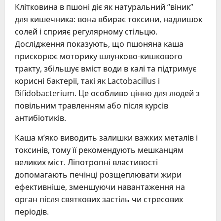
Клітковина в пшоні діє як натуральний “віник”
для кишечника: вона вбирає токсини, надлишок
солей і сприяє регулярному стільцю.
Дослідження показують, що пшоняна каша
прискорює моторику шлунково-кишкового
тракту, збільшує вміст води в калі та підтримує
корисні бактерії, такі як Lactobacillus і
Bifidobacterium. Це особливо цінно для людей з
повільним травленням або після курсів
антибіотиків.
Каша м’яко виводить залишки важких металів і
токсинів, тому її рекомендують мешканцям
великих міст. Ліпотропні властивості
допомагають печінці розщеплювати жири
ефективніше, зменшуючи навантаження на
орган після святкових застіль чи стресових
періодів.