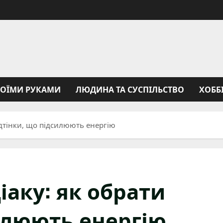
ВОЇМИ РУКАМИ
ЛЮДИНА ТА СУСПІЛЬСТВО
ХОББ
відтінки, що підсилюють енергію
іаку: як обрати
илюють енергію