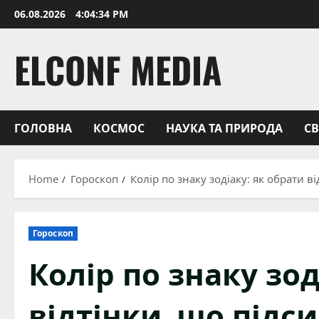
Skip
06.08.2026
4:04:35 PM
to
content
ELCONF MEDIA
ГОЛОВНА
КОСМОС
НАУКА ТА ПРИРОДА
С
Home
Гороскоп
Колір по знаку зодіаку: як обрати 
Гороскоп
Колір по знаку зод
відтінки, що підс