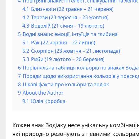
4
Повітряні знаки: інтелект, спілкування та легкі
4.1
Близнюки (22 травня – 21 червня)
4.2
Терези (23 вересня – 23 жовтня)
4.3
Водолій (21 січня – 19 лютого)
5
Водні знаки: емоції, інтуїція та глибина
5.1
Рак (22 червня – 22 липня)
5.2
Скорпіон (23 жовтня – 21 листопада)
5.3
Риби (19 лютого – 20 березня)
6
Порівняльна таблиця кольорів по знаках Зодіа
7
Поради щодо використання кольорів у повсяк
8
Цікаві факти про кольори та зодіак
9
About the Author
9.1
Юлія Коробка
Кожен знак Зодіаку несе унікальну комбінаці
які природно резонують з певними кольорам