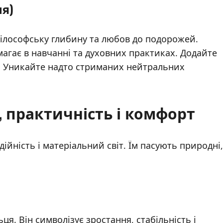
ня)
ілософську глибину та любов до подорожей.
магає в навчанні та духовних практиках. Додайте
. Уникайте надто стриманих нейтральних
ь, практичність і комфорт
адійність і матеріальний світ. Їм пасують природні,
я. Він символізує зростання, стабільність і