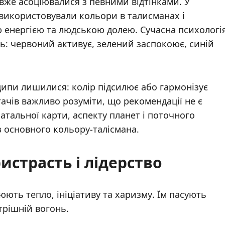
ї вже асоціювалися з певними відтінками. У
 використовували кольори в талисманах і
 енергією та людською долею. Сучасна психологі
ь: червоний активує, зелений заспокоює, синій
ципи лишилися: колір підсилює або гармонізує
ачів важливо розуміти, що рекомендації не є
атальної карти, аспекту планет і поточного
з основного кольору-талісмана.
ристрасть і лідерство
юють тепло, ініціативу та харизму. Їм пасують
трішній вогонь.