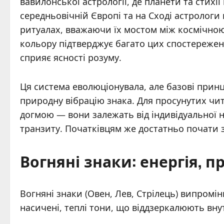
вавилонської астрології, де планети та стихі
середньовічній Європі та на Сході астрологи
ритуалах, вважаючи їх мостом між космічною
кольору підтверджує багато цих спостережен
сприяє ясності розуму.
Ця система еволюціонувала, але базові прин
природну вібрацію знака. Для просунутих чит
догмою — вони залежать від індивідуальної н
транзиту. Початківцям же достатньо почати 
Вогняні знаки: енергія, п
Вогняні знаки (Овен, Лев, Стрілець) випромін
насичені, теплі тони, що віддзеркалюють вну