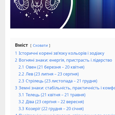
Вміст
Сховати
1
Історичні корені зв’язку кольорів і зодіаку
2
Вогняні знаки: енергія, пристрасть і лідерство
2.1
Овен (21 березня – 20 квітня)
2.2
Лев (23 липня – 23 серпня)
2.3
Стрілець (23 листопада – 21 грудня)
3
Земні знаки: стабільність, практичність і комф
3.1
Телець (21 квітня – 21 травня)
3.2
Діва (23 серпня – 22 вересня)
3.3
Козеріг (22 грудня – 20 січня)