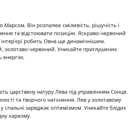
 Марсом. Він розпалює сміливість, рішучість і
ення та відстоювати позицію. Яскраво-червоний
 інтер’єрі робить Овна ще динамічнішим.
ий, золотаво-червоний. Уникайте приглушених
ь енергію.
ть царствену натуру Лева під управлінням Сонця.
ності та творчого натхнення. Лев у золотавому
т у спальні заряджає оптимізмом. Уникайте блідих
ну харизму.