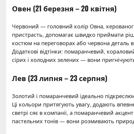
Овен (21 березня – 20 квітня)
Червоний — головний колір Овна, керованого
пристрасть, допомагає швидко приймати ріш
костюм на переговорах або червона деталь в
Додаткові відтінки: помаранчевий, коралов
сірих і холодних зелених — вони пригнічуют
Лев (23 липня – 23 серпня)
Золотий і помаранчевий ідеально підкреслюю
Ці кольори притягують увагу, додають впевне
светрі сяє в компанії, а помаранчевий акцен
пастельних тонів — вони розмивають природ