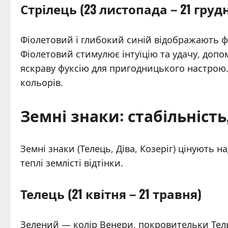
Стрілець (23 листопада – 21 груд
Фіолетовий і глибокий синій відображають ф
Фіолетовий стимулює інтуїцію та удачу, допо
яскраву фуксію для пригодницького настрою
кольорів.
Земні знаки: стабільніст
Земні знаки (Телець, Діва, Козеріг) цінують н
теплі землісті відтінки.
Телець (21 квітня – 21 травня)
Зелений — колір Венери, покровительки Тельц