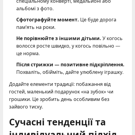
спеціальному конверті, медальйоні або
альбомі з фото.
Сфотографуйте момент.
Це буде дорога
пам’ять на роки.
Не порівнюйте з іншими дітьми.
У когось
волосся росте швидко, у когось повільно —
це норма.
Після стрижки — позитивне підкріплення.
Похваліть, обійміть, дайте улюблену іграшку.
Додайте елементи традиції: побажання від
гостей, маленький подарунок «на зубок» чи
грошики. Це зробить день особливим без
зайвого тиску.
Сучасні тенденції та
індивідуальний підхід