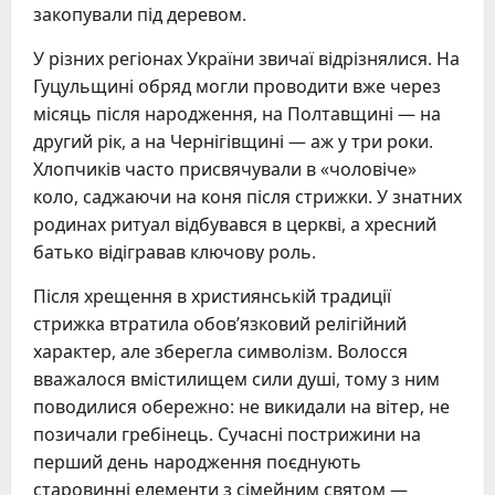
закопували під деревом.
У різних регіонах України звичаї відрізнялися. На
Гуцульщині обряд могли проводити вже через
місяць після народження, на Полтавщині — на
другий рік, а на Чернігівщині — аж у три роки.
Хлопчиків часто присвячували в «чоловіче»
коло, саджаючи на коня після стрижки. У знатних
родинах ритуал відбувався в церкві, а хресний
батько відігравав ключову роль.
Після хрещення в християнській традиції
стрижка втратила обов’язковий релігійний
характер, але зберегла символізм. Волосся
вважалося вмістилищем сили душі, тому з ним
поводилися обережно: не викидали на вітер, не
позичали гребінець. Сучасні пострижини на
перший день народження поєднують
старовинні елементи з сімейним святом —