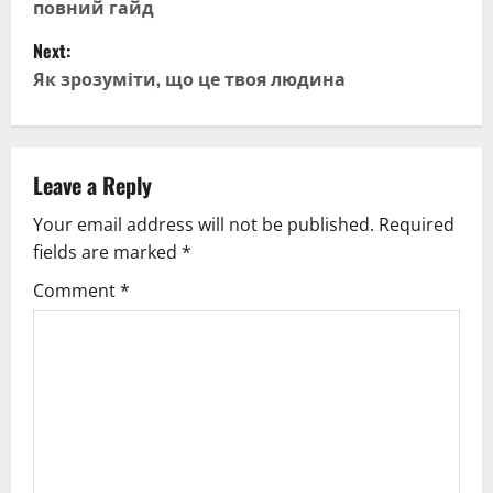
повний гайд
s
Next:
t
Як зрозуміти, що це твоя людина
n
a
Leave a Reply
v
Your email address will not be published.
Required
fields are marked
*
i
Comment
*
g
a
t
i