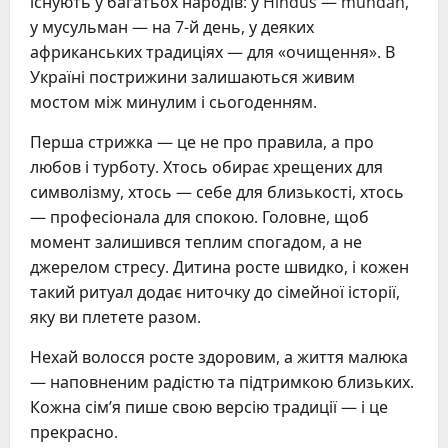
існують у багатьох народів: у Hindus — mundan,
у мусульман — на 7-й день, у деяких
африканських традиціях — для «очищення». В
Україні пострижини залишаються живим
мостом між минулим і сьогоденням.
Перша стрижка — це не про правила, а про
любов і турботу. Хтось обирає хрещених для
символізму, хтось — себе для близькості, хтось
— професіонала для спокою. Головне, щоб
момент залишився теплим спогадом, а не
джерелом стресу. Дитина росте швидко, і кожен
такий ритуал додає ниточку до сімейної історії,
яку ви плетете разом.
Нехай волосся росте здоровим, а життя малюка
— наповненим радістю та підтримкою близьких.
Кожна сім’я пише свою версію традиції — і це
прекрасно.