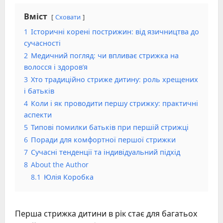
Вміст
Сховати
1
Історичні корені пострижин: від язичництва до
сучасності
2
Медичний погляд: чи впливає стрижка на
волосся і здоров’я
3
Хто традиційно стриже дитину: роль хрещених
і батьків
4
Коли і як проводити першу стрижку: практичні
аспекти
5
Типові помилки батьків при першій стрижці
6
Поради для комфортної першої стрижки
7
Сучасні тенденції та індивідуальний підхід
8
About the Author
8.1
Юлія Коробка
Перша стрижка дитини в рік стає для багатьох