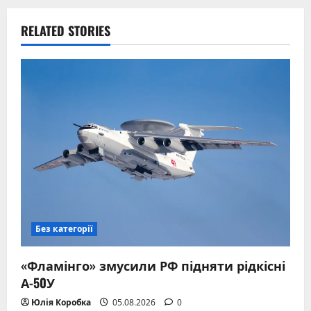
RELATED STORIES
Без категорії
«Фламінго» змусили РФ підняти рідкісні
А-50У
Юлія Коробка
05.08.2026
0