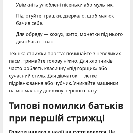
Увімкніть улюблені пісеньки або мультик.
Підготуйте іграшки, дзеркало, щоб малюк
бачив себе.
Для обряду — кожух, жито, монетки під нього
для «багатства».
Техніка стрижки проста: починайте з невеликих
пасм, тримайте голову ніжно. Для хлопчиків
часто роблять класичну «під горщик» або
сучасний стиль. Для дівчаток — легке
підрівнювання або чубчик. Уникайте машинки
на мінімальну довжину першого разу.
Типові помилки батьків
при першій стрижці
Голити налисо в надії на густе волосся.
Це