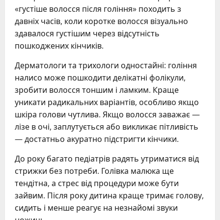
«густіше волосся після гоління» походить з
давніх часів, коли коротке волосся візуально
здавалося густішим через відсутність
пошкоджених кінчиків.
Дерматологи та трихологи одностайні: гоління
налисо може пошкодити делікатні фолікули,
зробити волосся тоншим і ламким. Краще
уникати радикальних варіантів, особливо якщо
шкіра голови чутлива. Якщо волосся заважає —
лізе в очі, заплутується або викликає пітливість
— достатньо акуратно підстригти кінчики.
До року багато педіатрів радять утриматися від
стрижки без потреби. Голівка малюка ще
тендітна, а стрес від процедури може бути
зайвим. Після року дитина краще тримає голову,
сидить і менше реагує на незнайомі звуки
ножиць.