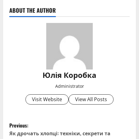
ABOUT THE AUTHOR
Юлія Коробка
Administrator
Visit Website
View All Posts
P
Previous:
o
Як дрочать хлопці: техніки, секрети та