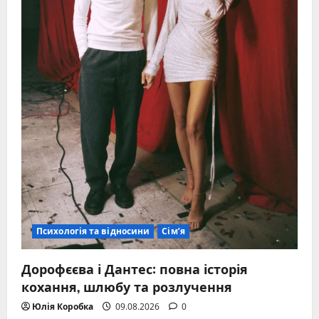
Психологія та відносини
Сім’я
Дорофєєва і Дантес: повна історія
кохання, шлюбу та розлучення
Юлія Коробка
09.08.2026
0