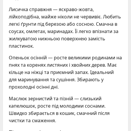
Лисичка справжня — яскраво-жовта,
лійкоподібна, майже ніколи не червивіє. Любить
легкі ґрунти під березою або сосною. Смачна в
соусах, омлетах, маринадах. Її легко впізнати за
жилкуватою нижньою поверхнею замість
пластинок.
Опеньок осінній — росте великими родинами на
пнях та коренях листяних і хвойних дерев. Має
кільце на ніжці та приємний запах. Ідеальний
для маринування та сушіння. Збирають у
прохолодні осінні дні.
Маслюк зернистий та пізній — слизький
капелюшок, росте під молодими соснами.
Швидко збирається в кошик, смачний після
чистки та смаження.