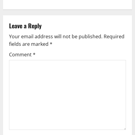
a
v
Leave a Reply
i
Your email address will not be published.
Required
g
fields are marked
*
Comment
*
a
t
i
o
n