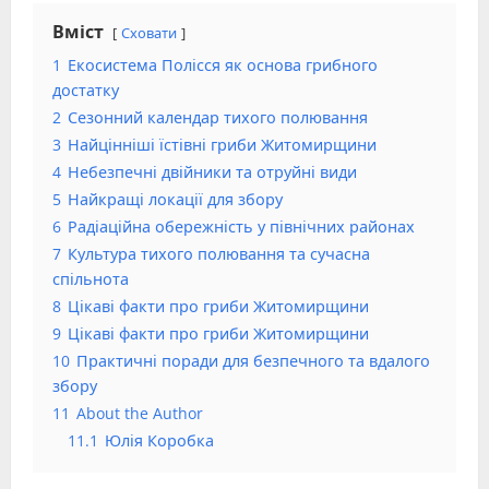
Вміст
Сховати
1
Екосистема Полісся як основа грибного
достатку
2
Сезонний календар тихого полювання
3
Найцінніші їстівні гриби Житомирщини
4
Небезпечні двійники та отруйні види
5
Найкращі локації для збору
6
Радіаційна обережність у північних районах
7
Культура тихого полювання та сучасна
спільнота
8
Цікаві факти про гриби Житомирщини
9
Цікаві факти про гриби Житомирщини
10
Практичні поради для безпечного та вдалого
збору
11
About the Author
11.1
Юлія Коробка