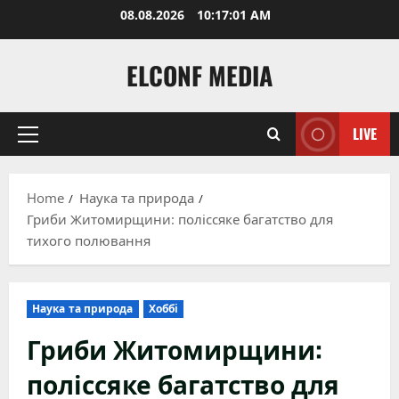
Skip
08.08.2026
10:17:02 AM
to
content
ELCONF MEDIA
LIVE
Primary
Menu
Home
Наука та природа
Гриби Житомирщини: поліссяке багатство для
тихого полювання
Наука та природа
Хоббі
Гриби Житомирщини:
поліссяке багатство для