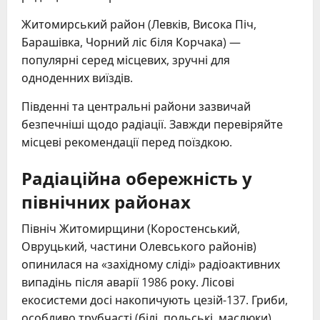
Житомирський район (Левків, Висока Піч,
Барашівка, Чорний ліс біля Корчака) —
популярні серед місцевих, зручні для
одноденних виїздів.
Південні та центральні райони зазвичай
безпечніші щодо радіації. Завжди перевіряйте
місцеві рекомендації перед поїздкою.
Радіаційна обережність у
північних районах
Північ Житомирщини (Коростенський,
Овруцький, частини Олевського районів)
опинилася на «західному сліді» радіоактивних
випадінь після аварії 1986 року. Лісові
екосистеми досі накопичують цезій-137. Гриби,
особливо трубчасті (білі, польські, маслюки),