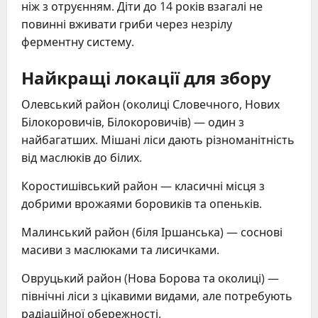
ніж з отруєнням. Діти до 14 років взагалі не
повинні вживати гриби через незрілу
ферментну систему.
Найкращі локації для збору
Олевський район (околиці Словечного, Нових
Білокоровичів, Білокоровичів) — один з
найбагатших. Мішані ліси дають різноманітність
від маслюків до білих.
Коростишівський район — класичні місця з
добрими врожаями боровиків та опеньків.
Малинський район (біля Іршанська) — соснові
масиви з маслюками та лисичками.
Овруцький район (Нова Борова та околиці) —
північні ліси з цікавими видами, але потребують
радіаційної обережності.