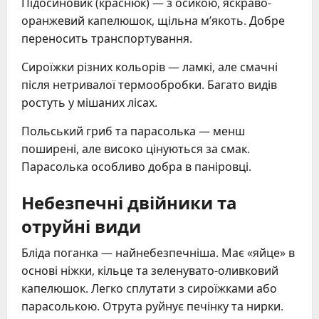
Підосиновик (краснюк) — з осикою, яскраво-
оранжевий капелюшок, щільна м’якоть. Добре
переносить транспортування.
Сироїжки різних кольорів — ламкі, але смачні
після нетривалої термообробки. Багато видів
ростуть у мішаних лісах.
Польський гриб та парасолька — менш
поширені, але високо цінуються за смак.
Парасолька особливо добра в паніровці.
Небезпечні двійники та
отруйні види
Бліда поганка — найнебезпечніша. Має «яйце» в
основі ніжки, кільце та зеленувато-оливковий
капелюшок. Легко сплутати з сироїжками або
парасолькою. Отрута руйнує печінку та нирки.