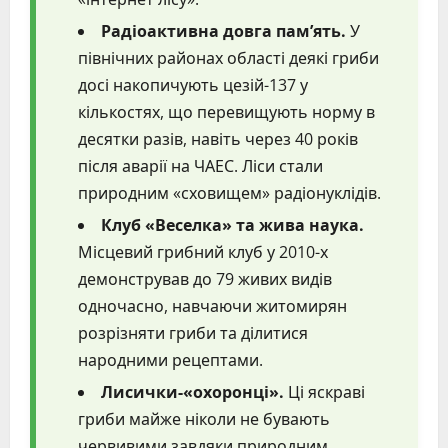
Радіоактивна довга пам’ять.
У
північних районах області деякі гриби
досі накопичують цезій-137 у
кількостях, що перевищують норму в
десятки разів, навіть через 40 років
після аварії на ЧАЕС. Ліси стали
природним «сховищем» радіонуклідів.
Клуб «Веселка» та жива наука.
Місцевий грибний клуб у 2010-х
демонстрував до 79 живих видів
одночасно, навчаючи житомирян
розрізняти гриби та ділитися
народними рецептами.
Лисички-«охоронці».
Ці яскраві
гриби майже ніколи не бувають
червивими завдяки природним