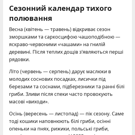
Сезонний календар тихого
полювання
Весна (квітень — травень) відкриває сезон
зморшками та саркосцифою чашоподібною —
яскраво-червоними «чашами» на гнилій
деревині. Після теплих дощів з’являються перші
рядовки.
Літо (червень — серпень) дарує маслюки в
молодих соснових посадках, лисички під
березами та соснами, підберезники та ранні білі
гриби. Зливи після спеки часто провокують
масові «виходи».
Осінь (вересень — листопад) — пік сезону. Саме
тоді кошики наповнюють білі гриби, осінні
опеньки на пнях, рижики, польські гриби,