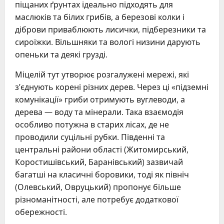
піщаних ґрунтах ідеально підходять для
маслюків та білих грибів, а березові колки і
діброви приваблюють лисички, підберезники та
сироїжки. Вільшняки та вологі низини дарують
опеньки та деякі грузді.
Міцелій тут утворює розгалужені мережі, які
з’єднують корені різних дерев. Через ці «підземні
комунікації» гриби отримують вуглеводи, а
дерева — воду та мінерали. Така взаємодія
особливо потужна в старих лісах, де не
проводили суцільні рубки. Південні та
центральні райони області (Житомирський,
Коростишівський, Баранівський) зазвичай
багатші на класичні боровики, тоді як північ
(Олевський, Овруцький) пропонує більше
різноманітності, але потребує додаткової
обережності.