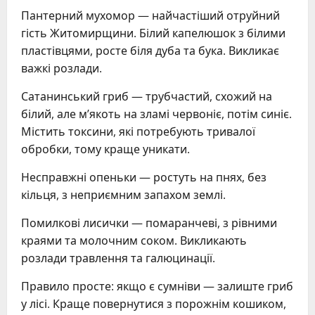
Пантерний мухомор — найчастіший отруйний
гість Житомирщини. Білий капелюшок з білими
пластівцями, росте біля дуба та бука. Викликає
важкі розлади.
Сатанинський гриб — трубчастий, схожий на
білий, але м’якоть на зламі червоніє, потім синіє.
Містить токсини, які потребують тривалої
обробки, тому краще уникати.
Несправжні опеньки — ростуть на пнях, без
кільця, з неприємним запахом землі.
Помилкові лисички — помаранчеві, з рівними
краями та молочним соком. Викликають
розлади травлення та галюцинації.
Правило просте: якщо є сумніви — залиште гриб
у лісі. Краще повернутися з порожнім кошиком,