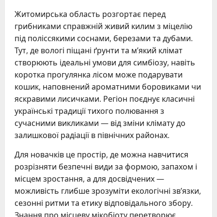
Житомирська область розгортає перед
грибниками справжній живий килим з міцелію
під поліссякими соснами, березами та дубами.
Тут, де вологі піщані ґрунти та м’який клімат
створюють ідеальні умови для симбіозу, навіть
коротка прогулянка лісом може подарувати
кошик, наповнений ароматними боровиками чи
яскравими лисичками. Регіон поєднує класичні
українські традиції тихого полювання з
сучасними викликами — від зміни клімату до
залишкової радіації в північних районах.
Для новачків це простір, де можна навчитися
розрізняти безпечні види за формою, запахом і
місцем зростання, а для досвідчених —
можливість глибше зрозуміти екологічні зв’язки,
сезонні ритми та етику відповідального збору.
Знання про місцеву мікобіоту перетворює