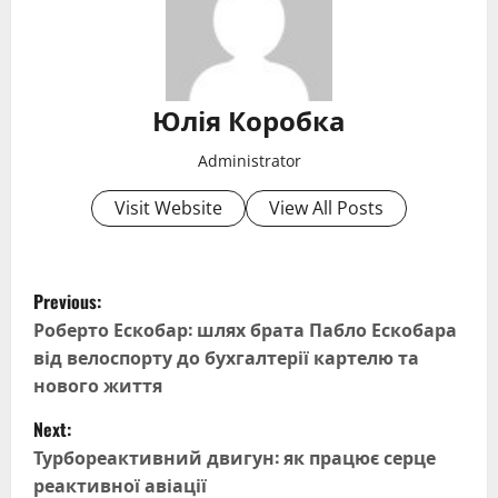
Юлія Коробка
Administrator
Visit Website
View All Posts
P
Previous:
o
Роберто Ескобар: шлях брата Пабло Ескобара
від велоспорту до бухгалтерії картелю та
s
нового життя
t
Next:
Турбореактивний двигун: як працює серце
n
реактивної авіації