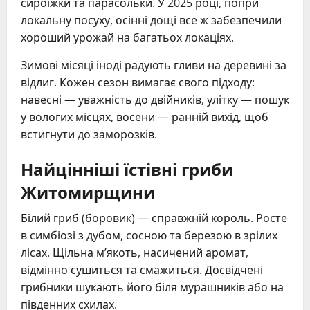
сироїжки та парасольки. У 2025 році, попри
локальну посуху, осінні дощі все ж забезпечили
хороший урожай на багатьох локаціях.
Зимові місяці іноді радують гливи на деревині за
відлиг. Кожен сезон вимагає свого підходу:
навесні — уважність до двійників, улітку — пошук
у вологих місцях, восени — ранній вихід, щоб
встигнути до заморозків.
Найцінніші їстівні гриби
Житомирщини
Білий гриб (боровик) — справжній король. Росте
в симбіозі з дубом, сосною та березою в зрілих
лісах. Щільна м’якоть, насичений аромат,
відмінно сушиться та смажиться. Досвідчені
грибники шукають його біля мурашників або на
південних схилах.