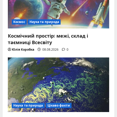
Космос
Наука та природа
Космічний простір: межі, склад і
таємниці Всесвіту
Юлія Коробка
08.08.2026
0
Наука та природа
Цікаво факти