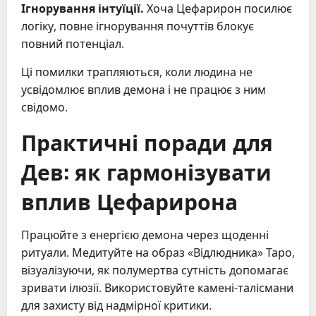
Ігнорування інтуїції.
Хоча Цефарирон посилює
логіку, повне ігнорування почуттів блокує
повний потенціал.
Ці помилки трапляються, коли людина не
усвідомлює вплив демона і не працює з ним
свідомо.
Практичні поради для
Дев: як гармонізувати
вплив Цефарирона
Працюйте з енергією демона через щоденні
ритуали. Медитуйте на образ «Відлюдника» Таро,
візуалізуючи, як полумертва сутність допомагає
зривати ілюзії. Використовуйте камені-талісмани
для захисту від надмірної критики.