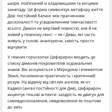
шкіри, пов’язаний із кладовищами та місцями
занепаду. Ця форма символізує метафору життя
Дев: постійний баланс між прагненням
досконалості та усвідомленням тимчасовості
всього. Демон не мертвий повністю, але й не
живий у повному сенсі — як і Девы, які часто
живуть у голові, аналізуючи, замість просто
відчувати.
У темних гороскопах Цефарирон входить до
списку демонів-покровителів зодіакальних
знаків. Він асоціюється з Меркурієм і елементом
Землі, посилюючи практичність і критичний
розум. На відміну від світлих ангелів, як-от
Кадмііл (ангел постійності для Дев), Цефарирон
акцентує тіньові аспекти: заздрість як двигун для
самовдосконалення, невдоволення як поштовх
до змін.