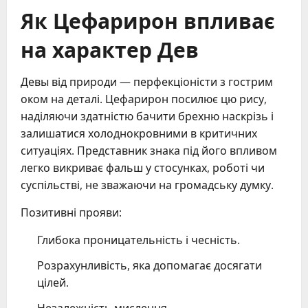
Як Цефарирон впливає
на характер Дев
Девы від природи — перфекціоністи з гострим
оком на деталі. Цефарирон посилює цю рису,
наділяючи здатністю бачити брехню наскрізь і
залишатися холоднокровними в критичних
ситуаціях. Представник знака під його впливом
легко викриває фальш у стосунках, роботі чи
суспільстві, не зважаючи на громадську думку.
Позитивні прояви:
Глибока проницательність і чесність.
Розрахунливість, яка допомагає досягати
цілей.