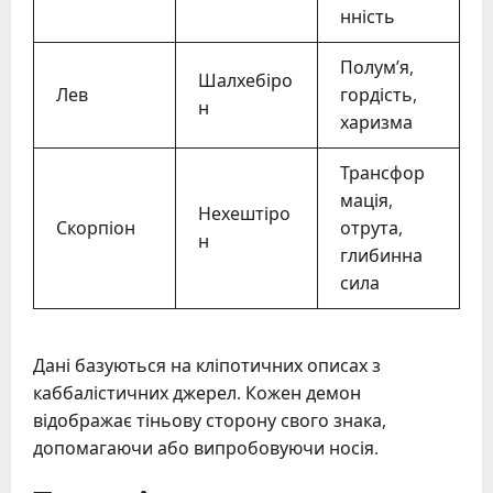
нність
Полум’я,
Шалхебіро
Лев
гордість,
н
харизма
Трансфор
мація,
Нехештіро
Скорпіон
отрута,
н
глибинна
сила
Дані базуються на кліпотичних описах з
каббалістичних джерел. Кожен демон
відображає тіньову сторону свого знака,
допомагаючи або випробовуючи носія.