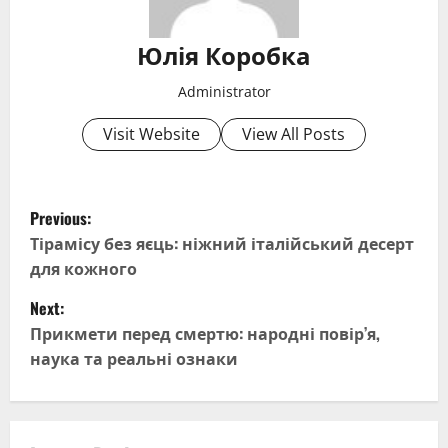
Юлія Коробка
Administrator
Visit Website
View All Posts
P
Previous:
o
Тірамісу без яєць: ніжний італійський десерт
для кожного
s
Next:
t
Прикмети перед смертю: народні повір’я,
наука та реальні ознаки
n
a