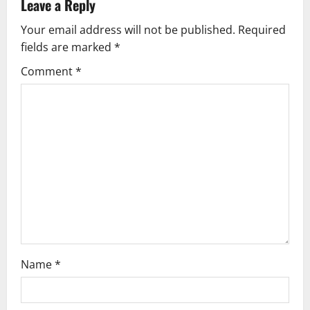
v
Leave a Reply
Your email address will not be published.
Required
i
fields are marked
*
g
Comment
*
a
t
i
o
n
Name
*