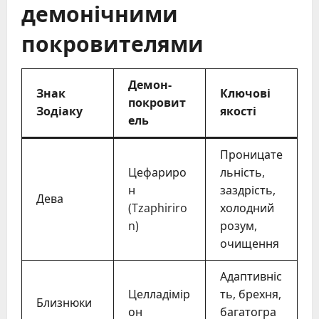
демонічними
покровителями
Демон-
Знак
Ключові
покровит
Зодіаку
якості
ель
Проницате
Цефариро
льність,
н
заздрість,
Дева
(Tzaphiriro
холодний
n)
розум,
очищення
Адаптивніс
Целладімір
ть, брехня,
Близнюки
он
багатогра