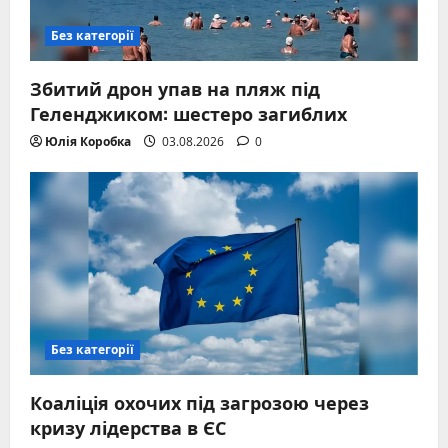
Без категорії
Збитий дрон упав на пляж під
Геленджиком: шестеро загиблих
Юлія Коробка
03.08.2026
0
Без категорії
Коаліція охочих під загрозою через
кризу лідерства в ЄС