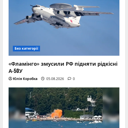
Без категорії
«Фламінго» змусили РФ підняти рідкісні
А-50У
Юлія Коробка
05.08.2026
0