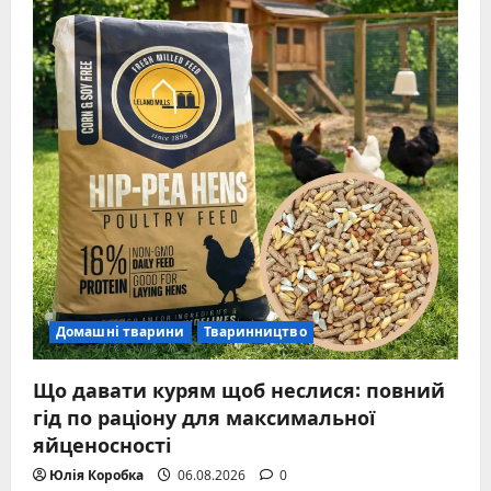
Домашні тварини
Тваринництво
Що давати курям щоб неслися: повний
гід по раціону для максимальної
яйценосності
Юлія Коробка
06.08.2026
0