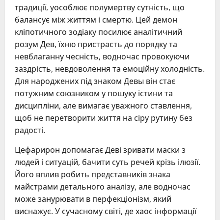
традиції, уособлює полумертву сутність, що
балансує між життям і смертю. Цей демон
кліпотичного зодіаку посилює аналітичний
розум Дев, їхню пристрасть до порядку та
невблаганну чесність, водночас провокуючи
заздрість, невдоволення та емоційну холодність.
Для народжених під знаком Девы він стає
потужним союзником у пошуку істини та
дисципліни, але вимагає уважного ставлення,
щоб не перетворити життя на сіру рутину без
радості.
Цефарирон допомагає Деві зривати маски з
людей і ситуацій, бачити суть речей крізь ілюзії.
Його вплив робить представників знака
майстрами детального аналізу, але водночас
може занурювати в перфекціонізм, який
виснажує. У сучасному світі, де хаос інформації