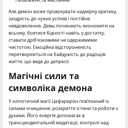
Незалежність мислення.
Але демон може провокувати надмірну критику,
заздрість до чужих успіхів і постійне
невдоволення. Девы починають економити на
всьому, боятися бідності навіть у достатку,
ставати дріб’язковими чи одержимими
чистотою. Емоційна відстороненість
перетворюється на байдужість до радощів
життя, що веде до депресії.
Магічні сили та
символіка демона
У кліпотичній магії Цефарирон пов’язаний із
силами очищення, розкриття істини та роботи з
духами. Його енергія допомагає в
трансцендентальній медитації, контролі над