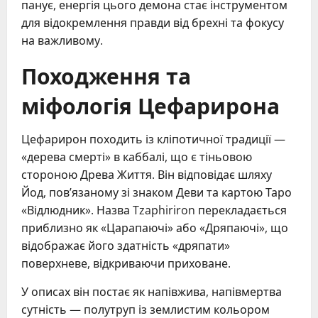
панує, енергія цього демона стає інструментом
для відокремлення правди від брехні та фокусу
на важливому.
Походження та
міфологія Цефарирона
Цефарирон походить із кліпотичної традиції —
«дерева смерті» в каббалі, що є тіньовою
стороною Древа Життя. Він відповідає шляху
Йод, пов’язаному зі знаком Деви та картою Таро
«Відлюдник». Назва Tzaphiriron перекладається
приблизно як «Царапаючі» або «Дряпаючі», що
відображає його здатність «дряпати»
поверхневе, відкриваючи приховане.
У описах він постає як напівжива, напівмертва
сутність — полутруп із землистим кольором