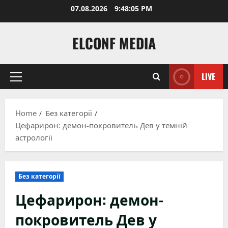
Skip
07.08.2026
9:48:06 PM
to
content
ELCONF MEDIA
LIVE
Primary
Menu
Home
Без категорії
Цефарирон: демон-покровитель Дев у темній
астрології
Без категорії
Цефарирон: демон-
покровитель Дев у