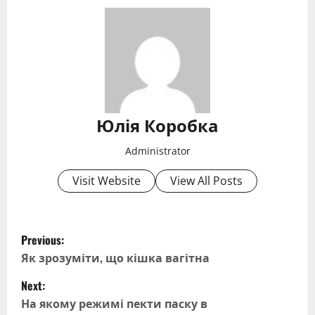
Юлія Коробка
Administrator
Visit Website
View All Posts
P
Previous:
o
Як зрозуміти, що кішка вагітна
Next:
s
На якому режимі пекти паску в