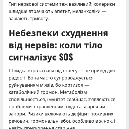
Тип нервової системи теж важливий: холерики
швидше втрачають апетит, меланхоліки —
заїдають тривогу.
Небезпеки схуднення
від нервів: коли тіло
сигналізує SOS
Швидка втрата ваги від стресу — не привід для
радості. Вона часто супроводжується
руйнуванням м’язів, бо кортизол —
катаболічний гормон. Метаболізм
сповільнюється, імунітет слабшає, з’являються
проблеми з травленням: нудота, діарея чи
запори. Ризики включають дефіцит поживних
речовин, гормональні збої, особливо в жінок, і
навіть прискорення старіння.