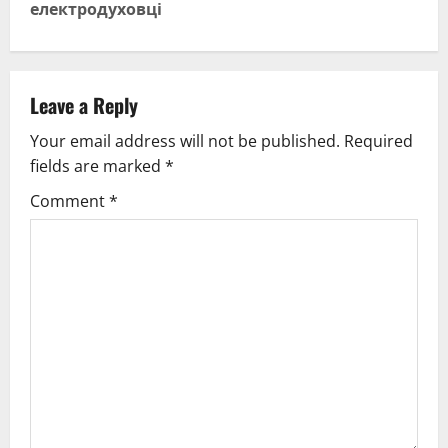
t
електродуховці
n
a
Leave a Reply
v
Your email address will not be published.
Required
fields are marked
*
i
Comment
*
g
a
t
i
o
n