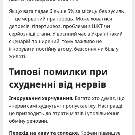
Якщо вага падає більше 5% за місяць без зусиль
— це червоний прапорець. Може ховатися
депресія, гіпертиреоз, проблеми з ШКТ чи
серйозніші стани. У воєнний час в Україні такий
сценарій поширений, тому важливо не
ігнорувати постійну втому, безсоння чи біль у
животі.
Типові помилки при
схудненні від нервів
Ігнорування харчування.
Багато хто думає, що
«нерви самі худнуть» і пропускає їжу. Насправді
це призводить до втрати м’язів і уповільнення
обміну речовин.
Перехід на каву та солодке.
Кофеїн підвищує