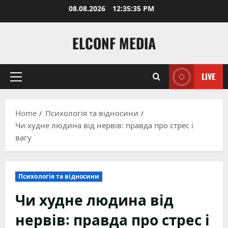
Skip
08.08.2026
12:35:36 PM
to
content
ELCONF MEDIA
LIVE
Primary
Menu
Home
Психологія та відносини
Чи худне людина від нервів: правда про стрес і
вагу
Психологія та відносини
Чи худне людина від
нервів: правда про стрес і