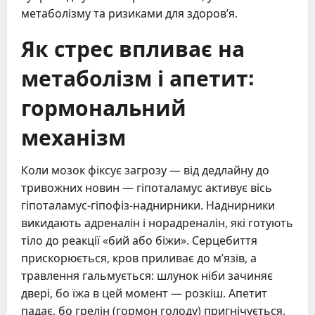
метаболізму та ризиками для здоров’я.
Як стрес впливає на
метаболізм і апетит:
гормональний
механізм
Коли мозок фіксує загрозу — від дедлайну до
тривожних новин — гіпоталамус активує вісь
гіпоталамус-гіпофіз-наднирники. Наднирники
викидають адреналін і норадреналін, які готують
тіло до реакції «бий або біжи». Серцебиття
прискорюється, кров приливає до м’язів, а
травлення гальмується: шлунок ніби зачиняє
двері, бо їжа в цей момент — розкіш. Апетит
падає, бо грелін (гормон голоду) пригнічується,