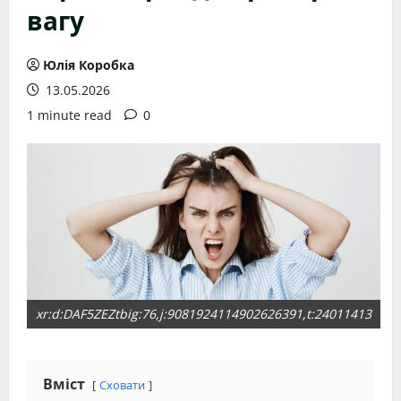
вагу
Юлія Коробка
13.05.2026
1 minute read
0
xr:d:DAF5ZEZtbig:76,j:9081924114902626391,t:24011413
Вміст
Сховати