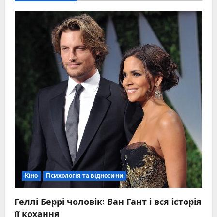
Кіно
Психологія та відносини
Геллі Беррі чоловік: Ван Гант і вся історія
її кохання