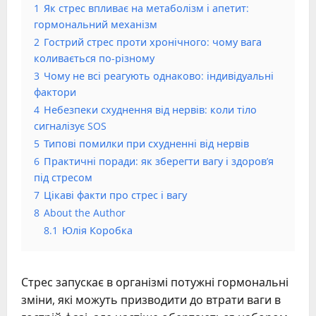
1
Як стрес впливає на метаболізм і апетит:
гормональний механізм
2
Гострий стрес проти хронічного: чому вага
коливається по-різному
3
Чому не всі реагують однаково: індивідуальні
фактори
4
Небезпеки схуднення від нервів: коли тіло
сигналізує SOS
5
Типові помилки при схудненні від нервів
6
Практичні поради: як зберегти вагу і здоров’я
під стресом
7
Цікаві факти про стрес і вагу
8
About the Author
8.1
Юлія Коробка
Стрес запускає в організмі потужні гормональні
зміни, які можуть призводити до втрати ваги в