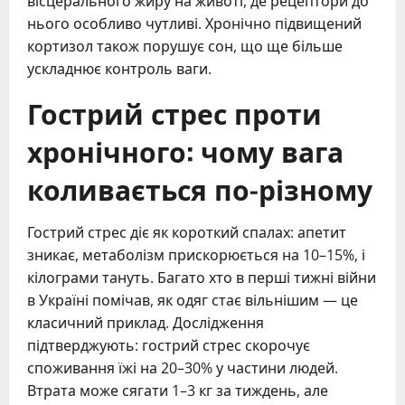
вісцерального жиру на животі, де рецептори до
нього особливо чутливі. Хронічно підвищений
кортизол також порушує сон, що ще більше
ускладнює контроль ваги.
Гострий стрес проти
хронічного: чому вага
коливається по-різному
Гострий стрес діє як короткий спалах: апетит
зникає, метаболізм прискорюється на 10–15%, і
кілограми тануть. Багато хто в перші тижні війни
в Україні помічав, як одяг стає вільнішим — це
класичний приклад. Дослідження
підтверджують: гострий стрес скорочує
споживання їжі на 20–30% у частини людей.
Втрата може сягати 1–3 кг за тиждень, але