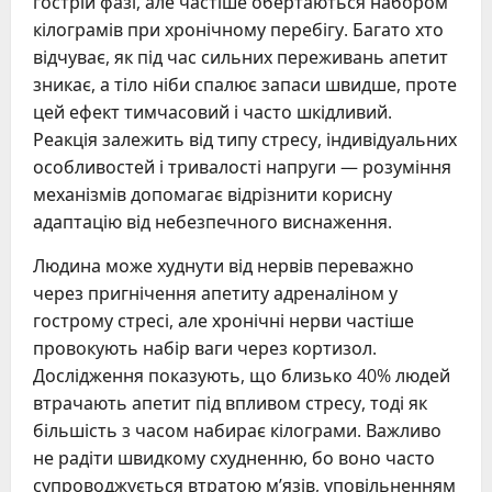
гострій фазі, але частіше обертаються набором
кілограмів при хронічному перебігу. Багато хто
відчуває, як під час сильних переживань апетит
зникає, а тіло ніби спалює запаси швидше, проте
цей ефект тимчасовий і часто шкідливий.
Реакція залежить від типу стресу, індивідуальних
особливостей і тривалості напруги — розуміння
механізмів допомагає відрізнити корисну
адаптацію від небезпечного виснаження.
Людина може худнути від нервів переважно
через пригнічення апетиту адреналіном у
гострому стресі, але хронічні нерви частіше
провокують набір ваги через кортизол.
Дослідження показують, що близько 40% людей
втрачають апетит під впливом стресу, тоді як
більшість з часом набирає кілограми. Важливо
не радіти швидкому схудненню, бо воно часто
супроводжується втратою м’язів, уповільненням