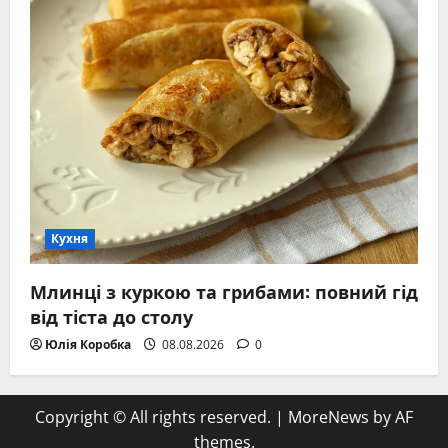
Кухня
Млинці з куркою та грибами: повний гід
від тіста до столу
Юлія Коробка
08.08.2026
0
Copyright © All rights reserved.
|
MoreNews
by AF
themes.