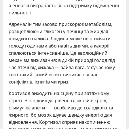
а енергія витрачається на підтримку підвищеної
пильності.
Адреналін тимчасово прискорює метаболізм,
розщеплюючи глікоген у печінці та жир для
швидкого палива. Людина може не помічати
голоду годинами або навіть днями, а калорії
спалюються інтенсивніше. Це еволюційний
механізм виживання: в дикій природі голод під
час втечі від хижака — зайва вага. У сучасному
світі такий самий ефект виникає під час
конфліктів, іспитів чи криз.
Кортизол виходить на сцену при затяжному
стресі. Він підвищує рівень глюкози в крові,
стимулює апетит — особливо до солодкого та
жирного, бо мозок шукає швидку енергію для
відновлення. Кортизол сприяє накопиченню