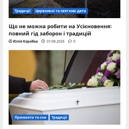
Традиції
Цервковні та святкові дати
Що не можна робити на Усікновення:
повний гід заборон і традицій
Юлія Коробка
07.08.2026
0
Прикмети та сни
Традиції