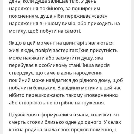
день, коли душа залишає тіло. У день
народження покійного, за поширеним
поясненням, душа ніби переживає «своє»
народження в іншому вимірі або приходить на
могилу, щоб побути на самоті.
Якщо в цей момент на цвинтарі з’являються
живі люди, повір’я застерігає: їхня присутність
може налякати або засмутити душу, яка
перебуває в особливому стані. Інша версія
стверджує, що саме в день народження
покійний може навідатися до рідного дому, щоб
побачити близьких. Відвідини могили в цей час
нібито перешкоджають такому «поверненню»
або створюють непотрібне напруження.
Ці уявлення сформувалися в часи, коли життя і
смерть стояли близько одне до одного. У селах
кожна родина знала своїх предків поіменно, і