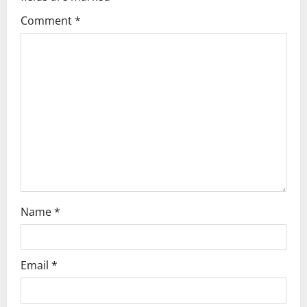
g
Comment
*
a
t
i
o
n
Name
*
Email
*