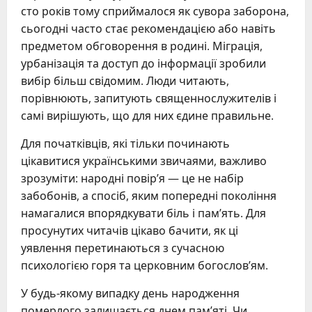
сто років тому сприймалося як сувора заборона,
сьогодні часто стає рекомендацією або навіть
предметом обговорення в родині. Міграція,
урбанізація та доступ до інформації зробили
вибір більш свідомим. Люди читають,
порівнюють, запитують священнослужителів і
самі вирішують, що для них єдине правильне.
Для початківців, які тільки починають
цікавитися українськими звичаями, важливо
зрозуміти: народні повір’я — це не набір
забобонів, а спосіб, яким попередні покоління
намагалися впорядкувати біль і пам’ять. Для
просунутих читачів цікаво бачити, як ці
уявлення перетинаються з сучасною
психологією горя та церковним богослов’ям.
У будь-якому випадку день народження
померлого залишається днем пам’яті. Чи