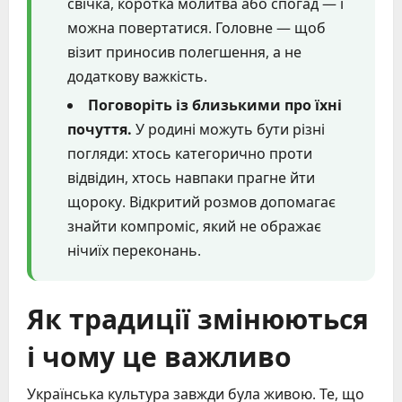
свічка, коротка молитва або спогад — і
можна повертатися. Головне — щоб
візит приносив полегшення, а не
додаткову важкість.
Поговоріть із близькими про їхні
почуття.
У родині можуть бути різні
погляди: хтось категорично проти
відвідин, хтось навпаки прагне йти
щороку. Відкритий розмов допомагає
знайти компроміс, який не ображає
нічиїх переконань.
Як традиції змінюються
і чому це важливо
Українська культура завжди була живою. Те, що