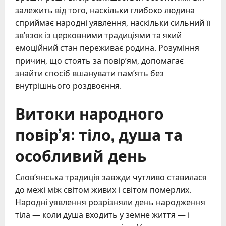
залежить від того, наскільки глибоко людина
сприймає народні уявлення, наскільки сильний її
зв’язок із церковними традиціями та який
емоційний стан переживає родина. Розуміння
причин, що стоять за повір’ям, допомагає
знайти спосіб вшанувати пам’ять без
внутрішнього роздвоєння.
Витоки народного
повір’я: тіло, душа та
особливий день
Слов’янська традиція завжди чутливо ставилася
до межі між світом живих і світом померлих.
Народні уявлення розрізняли день народження
тіла — коли душа входить у земне життя — і