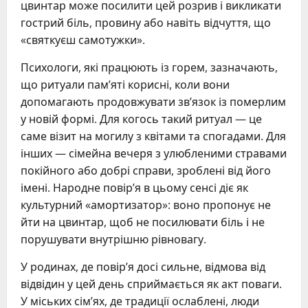
цвинтар може посилити цей розрив і викликати
гострий біль, провину або навіть відчуття, що
«святкуєш самотужки».
Психологи, які працюють із горем, зазначають,
що ритуали пам’яті корисні, коли вони
допомагають продовжувати зв’язок із померлим
у новій формі. Для когось такий ритуал — це
саме візит на могилу з квітами та спогадами. Для
інших — сімейна вечеря з улюбленими стравами
покійного або добрі справи, зроблені від його
імені. Народне повір’я в цьому сенсі діє як
культурний «амортизатор»: воно пропонує не
йти на цвинтар, щоб не посилювати біль і не
порушувати внутрішню рівновагу.
У родинах, де повір’я досі сильне, відмова від
відвідин у цей день сприймається як акт поваги.
У міських сім’ях, де традиції ослаблені, люди