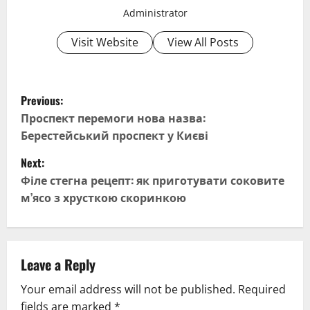
Administrator
Visit Website
View All Posts
P
Previous:
o
Проспект перемоги нова назва:
Берестейський проспект у Києві
s
Next:
t
Філе стегна рецепт: як приготувати соковите
м’ясо з хрусткою скоринкою
n
a
v
Leave a Reply
Your email address will not be published.
Required
i
fields are marked
*