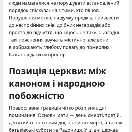
люди намагалися не порушувати встановлений
порядок спілкування з тими, хто пішов.
Порушення могло, на думку предків, призвести
до неспокійних снів, дрібних негараздів або
просто до відчуття, що «щось не так». Сьогодні
такі пояснення звучать містично, але вони
відображають глибоку повагу до померлих і
бажання дати їм простір.
Позиція церкви: між
каноном і народною
побожністю
Православна традиція чітко розрізняє дні
поминання. Основні дати — день смерті, третій,
дев’ятий і сороковий дні, річниця смерті, а також
батьківські суботи та Радониця. У ці дні церква