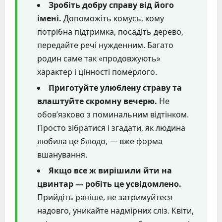
Зробіть добру справу від його
імені.
Допоможіть комусь, кому
потрібна підтримка, посадіть дерево,
передайте речі нужденним. Багато
родин саме так «продовжують»
характер і цінності померлого.
Приготуйте улюблену страву та
влаштуйте скромну вечерю.
Не
обов’язково з поминальним відтінком.
Просто зібратися і згадати, як людина
любила це блюдо, — вже форма
вшанування.
Якщо все ж вирішили йти на
цвинтар — робіть це усвідомлено.
Прийдіть раніше, не затримуйтеся
надовго, уникайте надмірних сліз. Квіти,