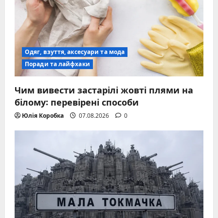
Одяг, взуття, аксесуари та мода
Поради та лайфхаки
Чим вивести застарілі жовті плями на
білому: перевірені способи
Юлія Коробка
07.08.2026
0