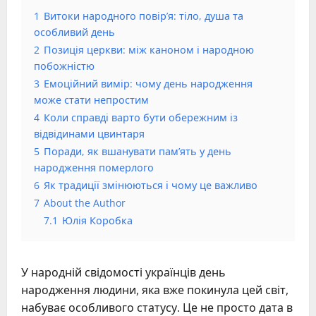
1
Витоки народного повір’я: тіло, душа та
особливий день
2
Позиція церкви: між каноном і народною
побожністю
3
Емоційний вимір: чому день народження
може стати непростим
4
Коли справді варто бути обережним із
відвідинами цвинтаря
5
Поради, як вшанувати пам’ять у день
народження померлого
6
Як традиції змінюються і чому це важливо
7
About the Author
7.1
Юлія Коробка
У народній свідомості українців день
народження людини, яка вже покинула цей світ,
набуває особливого статусу. Це не просто дата в