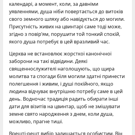
календарі, а момент, коли, за давніми
уявленнями, душа ніби повертається до витоків
свого земного шляху або навідується до могили.
Присутність живих на цвинтарі саме тоді може,
згідно з повір’ям, порушити той тонкий спокій,
якого душа потребує в цей вразливий час.
Церква не встановлює жорсткої канонічної
заборони на такі відвідини. Деякі
священнослужителі наголошують, що щира
молитва та спогади біля могили здатні принести
полегшення і живим, і душі покійного, якщо
людина відчуває внутрішню потребу саме в цей
день. Водночас традиція радить обирати інші
дати для візитів на цвинтар, щоб не змішувати
земне свято народження з днем, коли душа,
можливо, прагне тиші.
Врешті-решт вибір залишається особистим. Він