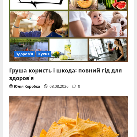
Здоров’я
Кухня
Груша користь і шкода: повний гід для
здоров’я
Юлія Коробка
08.08.2026
0