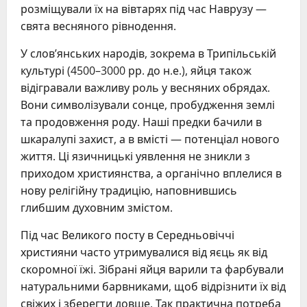
розміщували їх на вівтарях під час Наврузу —
свята весняного рівнодення.
У слов’янських народів, зокрема в Трипільській
культурі (4500–3000 рр. до н.е.), яйця також
відігравали важливу роль у весняних обрядах.
Вони символізували сонце, пробудження землі
та продовження роду. Наші предки бачили в
шкаралупі захист, а в вмісті — потенціал нового
життя. Ці язичницькі уявлення не зникли з
приходом християнства, а органічно вплелися в
нову релігійну традицію, наповнившись
глибшим духовним змістом.
Під час Великого посту в Середньовіччі
християни часто утримувалися від яєць як від
скоромної їжі. Зібрані яйця варили та фарбували
натуральними барвниками, щоб відрізнити їх від
свіжих і зберегти довше. Так практична потреба