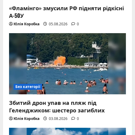
«Фламінго» змусили РФ підняти рідкісні
А-50У
Юлія Коробка
05.08.2026
0
Без категорії
Збитий дрон упав на пляж під
Геленджиком: шестеро загиблих
Юлія Коробка
03.08.2026
0