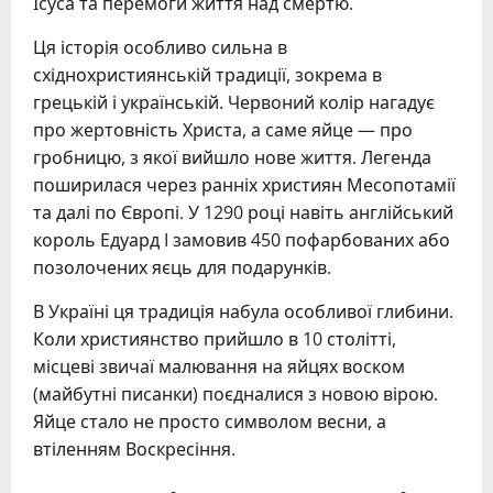
Ісуса та перемоги життя над смертю.
Ця історія особливо сильна в
східнохристиянській традиції, зокрема в
грецькій і українській. Червоний колір нагадує
про жертовність Христа, а саме яйце — про
гробницю, з якої вийшло нове життя. Легенда
поширилася через ранніх християн Месопотамії
та далі по Європі. У 1290 році навіть англійський
король Едуард I замовив 450 пофарбованих або
позолочених яєць для подарунків.
В Україні ця традиція набула особливої глибини.
Коли християнство прийшло в 10 столітті,
місцеві звичаї малювання на яйцях воском
(майбутні писанки) поєдналися з новою вірою.
Яйце стало не просто символом весни, а
втіленням Воскресіння.