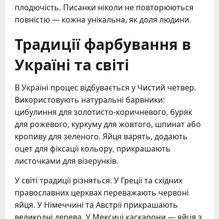
плодючість. Писанки ніколи не повторюються
повністю — кожна унікальна, як доля людини.
Традиції фарбування в
Україні та світі
В Україні процес відбувається у Чистий четвер.
Використовують натуральні барвники:
цибулиння для золотисто-коричневого, буряк
для рожевого, куркуму для жовтого, шпинат або
кропиву для зеленого. Яйця варять, додають
оцет для фіксації кольору, прикрашають
листочками для візерунків.
У світі традиції різняться. У Греції та східних
православних церквах переважають червоні
яйця. У Німеччині та Австрії прикрашають
великодні дерева. У Мексиці каскарони — яйця з