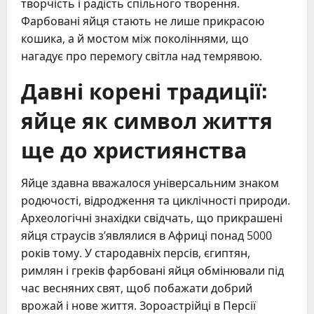
творчість і радість спільного творення.
Фарбовані яйця стають не лише прикрасою
кошика, а й мостом між поколіннями, що
нагадує про перемогу світла над темрявою.
Давні корені традиції:
яйце як символ життя
ще до християнства
Яйце здавна вважалося універсальним знаком
родючості, відродження та циклічності природи.
Археологічні знахідки свідчать, що прикрашені
яйця страусів з’являлися в Африці понад 5000
років тому. У стародавніх персів, єгиптян,
римлян і греків фарбовані яйця обмінювали під
час весняних свят, щоб побажати добрий
врожай і нове життя. Зороастрійці в Персії