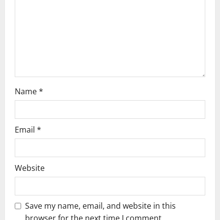
i
o
n
Name
*
Email
*
Website
Save my name, email, and website in this
browser for the next time I comment.