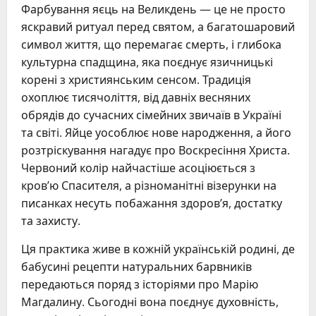
Фарбування яєць на Великдень — це не просто
яскравий ритуал перед святом, а багатошаровий
символ життя, що перемагає смерть, і глибока
культурна спадщина, яка поєднує язичницькі
корені з християнським сенсом. Традиція
охоплює тисячоліття, від давніх весняних
обрядів до сучасних сімейних звичаїв в Україні
та світі. Яйце уособлює нове народження, а його
розтріскування нагадує про Воскресіння Христа.
Червоний колір найчастіше асоціюється з
кров’ю Спасителя, а різноманітні візерунки на
писанках несуть побажання здоров’я, достатку
та захисту.
Ця практика живе в кожній українській родині, де
бабусині рецепти натуральних барвників
передаються поряд з історіями про Марію
Магдалину. Сьогодні вона поєднує духовність,