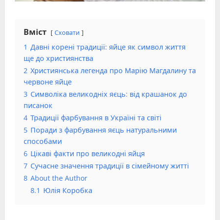
Вміст
Сховати
1
Давні корені традиції: яйце як символ життя
ще до християнства
2
Християнська легенда про Марію Магдалину та
червоне яйце
3
Символіка великодніх яєць: від крашанок до
писанок
4
Традиції фарбування в Україні та світі
5
Поради з фарбування яєць натуральними
способами
6
Цікаві факти про великодні яйця
7
Сучасне значення традиції в сімейному житті
8
About the Author
8.1
Юлія Коробка