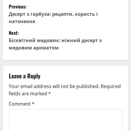
P
Previous:
o
Десерт з гарбуза: рецепти, користь і
натхнення
s
Next:
t
Бісквітний медовик: ніжний десерт з
медовим ароматом
n
a
v
Leave a Reply
Your email address will not be published.
Required
i
fields are marked
*
g
Comment
*
a
t