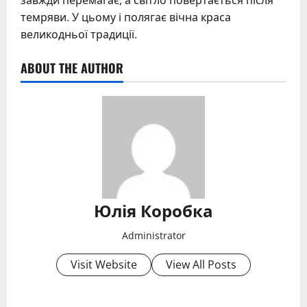
завжди перемагає, а світло повертається після
темряви. У цьому і полягає вічна краса
великодньої традиції.
ABOUT THE AUTHOR
Юлія Коробка
Administrator
Visit Website
View All Posts