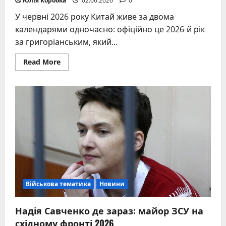
Юлія Коробка
02.06.2026
0
У червні 2026 року Китай живе за двома
календарями одночасно: офіційно це 2026-й рік
за григоріанським, який...
Read
Read More
more
about
Який
зараз
рік
в
Китаї?
Військова тематика
Новини
Надія Савченко де зараз: майор ЗСУ на
східному фронті 2026