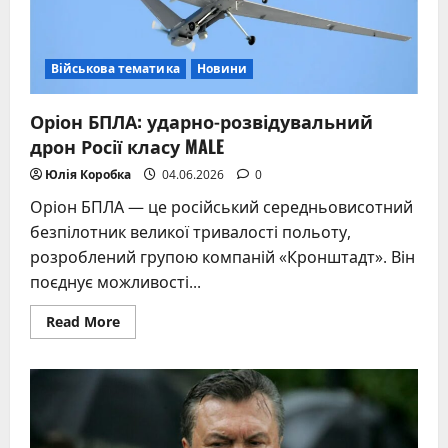
Військова тематика
Новини
Оріон БПЛА: ударно-розвідувальний
дрон Росії класу MALE
Юлія Коробка
04.06.2026
0
Оріон БПЛА — це російський середньовисотний
безпілотник великої тривалості польоту,
розроблений групою компаній «Кронштадт». Він
поєднує можливості...
Read
Read More
more
about
Оріон
БПЛА:
ударно-
розвідувальний
дрон
Росії
класу