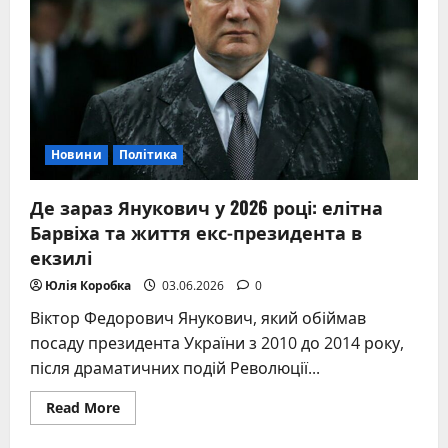
MALE
Новини
Політика
Де зараз Янукович у 2026 році: елітна
Барвіха та життя екс-президента в
екзилі
Юлія Коробка
03.06.2026
0
Віктор Федорович Янукович, який обіймав
посаду президента України з 2010 до 2014 року,
після драматичних подій Революції...
Read
Read More
more
about