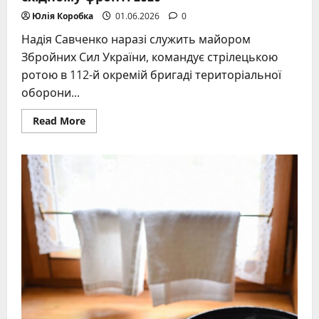
Юлія Коробка
01.06.2026
0
Надія Савченко наразі служить майором
Збройних Сил України, командує стрілецькою
ротою в 112-й окремій бригаді територіальної
оборони...
Read
Read More
more
about
Надія
Савченко
де
зараз:
майор
ЗСУ
на
східному
фронті
2026