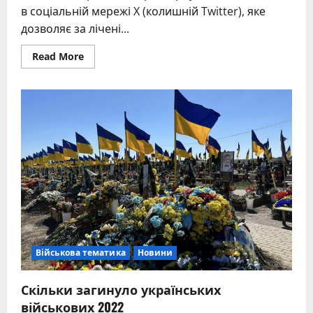
в соціальній мережі X (колишній Twitter), яке
дозволяє за лічені...
Read
Read More
more
about
Твіт
це:
що
це
таке
та
як
працює
в
X
у
2026
році
Військова тематика
Новини
Скільки загинуло українських
військових 2022