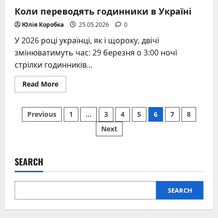
Коли переводять годинники в Україні
Юлія Коробка
25.05.2026
0
У 2026 році українці, як і щороку, двічі
змінюватимуть час: 29 березня о 3:00 ночі
стрілки годинників...
Read
Read More
more
about
Коли
Posts
переводять
Previous
1
…
3
4
5
6
7
8
годинники
в
Next
pagination
Україні
SEARCH
SEARCH