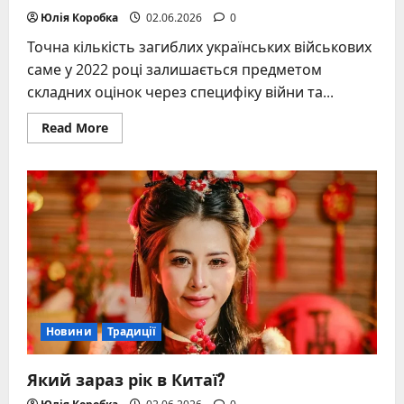
Юлія Коробка
02.06.2026
0
Точна кількість загиблих українських військових
саме у 2022 році залишається предметом
складних оцінок через специфіку війни та...
Read
Read More
more
about
Скільки
загинуло
українських
військових
2022
Новини
Традиції
Який зараз рік в Китаї?