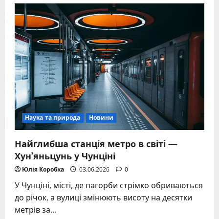
Де
зараз
Янукович
у
2026
році:
елітна
Барвіха
та
життя
екс-
президента
в
екзилі
Наука та природа
Новини
Найглибша станція метро в світі —
Хун’яньцунь у Чунціні
Юлія Коробка
03.06.2026
0
У Чунціні, місті, де пагорби стрімко обриваються
до річок, а вулиці змінюють висоту на десятки
метрів за...