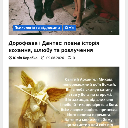
Психологія та відносини
Сім’я
Дорофєєва і Дантес: повна історія
кохання, шлюбу та розлучення
Юлія Коробка
09.08.2026
0