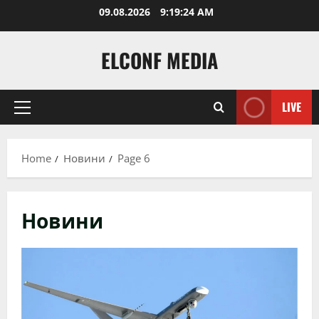
Skip
09.08.2026
9:19:26 AM
to
content
ELCONF MEDIA
LIVE
Primary
Menu
Home
Новини
Page 6
Новини