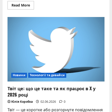
Read
Read More
more
about
Найглибша
станція
метро
в
світі
—
Хун’яньцунь
у
Чунціні
Новини
Технології та девайси
Твіт це: що це таке та як працює в X у
2026 році
Юлія Коробка
02.06.2026
0
Твіт — це коротке або розгорнуте повідомлення