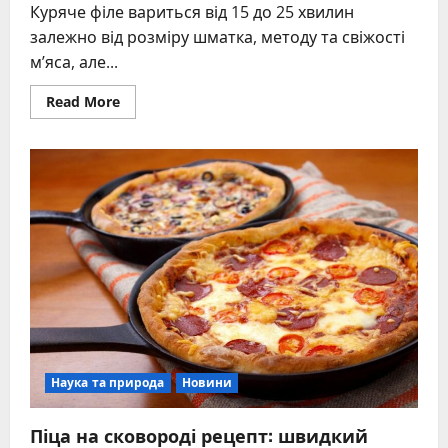
Куряче філе вариться від 15 до 25 хвилин
залежно від розміру шматка, методу та свіжості
м’яса, але...
Read
Read More
more
about
Скільки
варити
куряче
філе:
точний
час
для
соковитості
Наука та природа
Новини
Піца на сковороді рецепт: швидкий