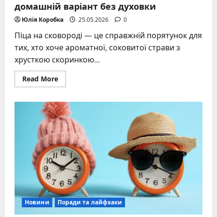
домашній варіант без духовки
Юлія Коробка
25.05.2026
0
Піца на сковороді — це справжній порятунок для
тих, хто хоче ароматної, соковитої страви з
хрусткою скоринкою...
Read
Read More
more
about
Піца
на
сковороді
рецепт:
швидкий
домашній
варіант
без
духовки
Новини
Поради та лайфхаки