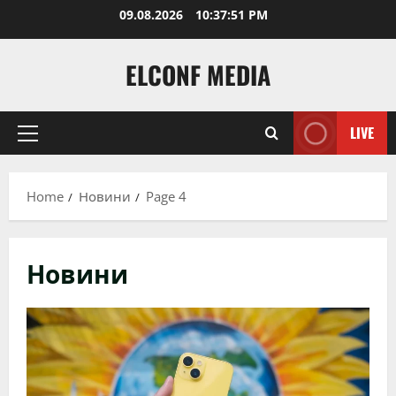
Skip
09.08.2026
10:37:52 PM
to
content
ELCONF MEDIA
LIVE
Primary
Menu
Home
Новини
Page 4
Новини