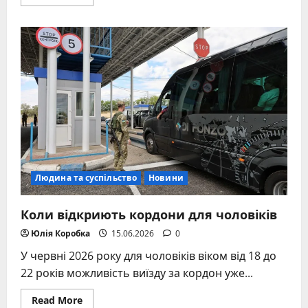
more
about
Проспект
перемоги
нова
назва:
Берестейський
проспект
у
Києві
Людина та суспільство
Новини
Коли відкриють кордони для чоловіків
Юлія Коробка
15.06.2026
0
У червні 2026 року для чоловіків віком від 18 до
22 років можливість виїзду за кордон уже...
Read
Read More