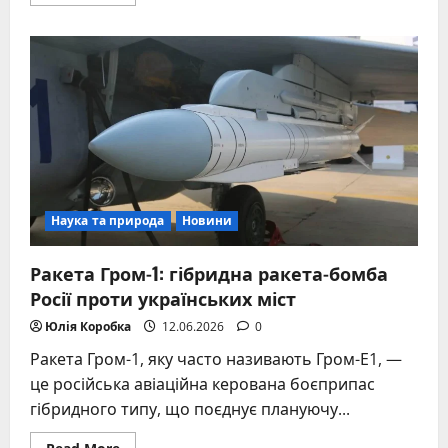
more
about
Коли
відкриють
кордони
для
чоловіків
Наука та природа
Новини
Ракета Гром-1: гібридна ракета-бомба
Росії проти українських міст
Юлія Коробка
12.06.2026
0
Ракета Гром-1, яку часто називають Гром-Е1, —
це російська авіаційна керована боєприпас
гібридного типу, що поєднує плануючу...
Read