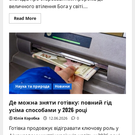
величного втілення Бога у світі....
Read
Read More
more
about
Церковний
календар
грудень:
свята,
традиції
та
духовний
зміст
2026
року
Наука та природа
Новини
Де можна зняти готівку: повний гід
усіма способами у 2026 році
Юлія Коробка
12.06.2026
0
Готівка продовжує відігравати ключову роль у