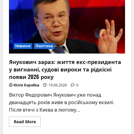
сонячний
акцент
у
світі
технологій
Новини
Політика
Янукович зараз: життя екс-президента
у вигнанні, судові вироки та рідкісні
появи 2026 року
Юлія Коробка
19.06.2026
0
Віктор Федорович Янукович уже понад
дванадцять років живе в російському екзилі.
Після втечі з Києва в лютому...
Read
Read More
more
about
Янукович