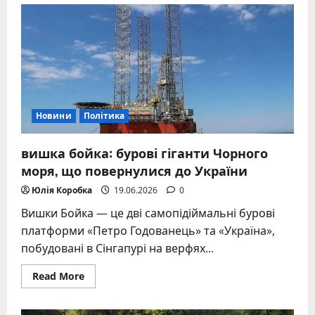
зараз:
життя
екс-
президента
у
вигнанні,
судові
вироки
та
рідкісні
появи
Новини
Політика
2026
року
вишка бойка: бурові гіганти Чорного
моря, що повернулися до України
Юлія Коробка
19.06.2026
0
Вишки Бойка — це дві самопідіймальні бурові
платформи «Петро Годованець» та «Україна»,
побудовані в Сінгапурі на верфях...
Read
Read More
more
about
вишка
бойка: