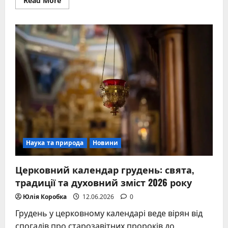
Read More
more
about
Ракета
Гром-1:
гібридна
ракета-
бомба
Росії
проти
українських
міст
Наука та природа
Новини
Церковний календар грудень: свята,
традиції та духовний зміст 2026 року
Юлія Коробка
12.06.2026
0
Грудень у церковному календарі веде вірян від
спогадів про старозавітних пророків до