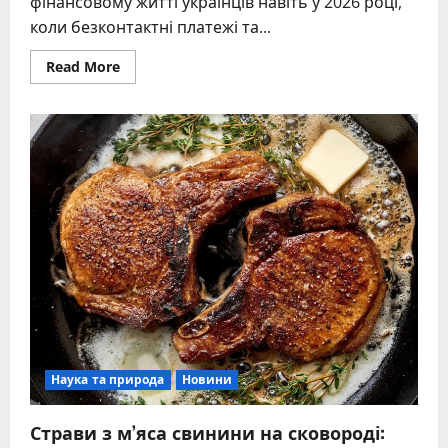
фінансовому житті українців навіть у 2026 році,
коли безконтактні платежі та...
Read
Read More
more
about
Де
можна
зняти
готівку:
повний
гід
усіма
способами
у
2026
році
Наука та природа
Новини
Страви з м’яса свинини на сковороді: