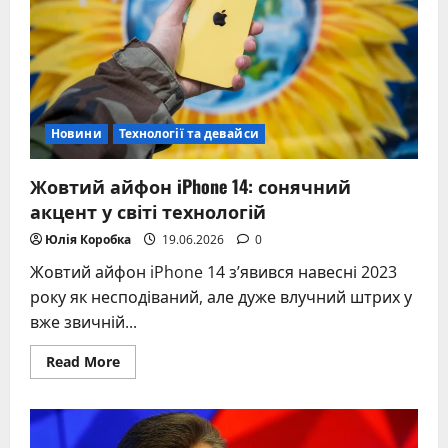
Новини
Технології та девайси
Жовтий айфон iPhone 14: сонячний
акцент у світі технологій
Юлія Коробка
19.06.2026
0
Жовтий айфон iPhone 14 з’явився навесні 2023
року як несподіваний, але дуже влучний штрих у
вже звичній...
Read
Read More
more
about
Жовтий
айфон
iPhone
14: