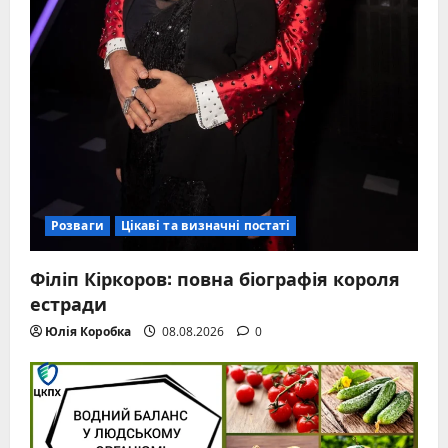
Розваги
Цікаві та визначні постаті
Філіп Кіркоров: повна біографія короля
естради
Юлія Коробка
08.08.2026
0