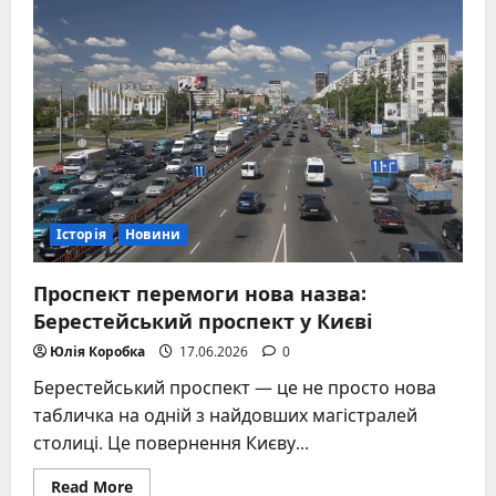
Тім
Кук
та
перехід
до
Джона
Тернуса
у
2026
році
Історія
Новини
Проспект перемоги нова назва:
Берестейський проспект у Києві
Юлія Коробка
17.06.2026
0
Берестейський проспект — це не просто нова
табличка на одній з найдовших магістралей
столиці. Це повернення Києву...
Read
Read More