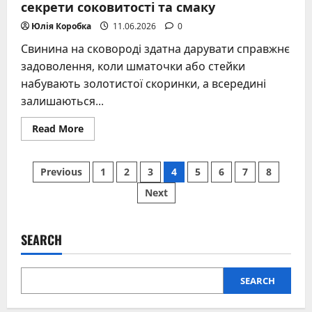
секрети соковитості та смаку
Юлія Коробка
11.06.2026
0
Свинина на сковороді здатна дарувати справжнє
задоволення, коли шматочки або стейки
набувають золотистої скоринки, а всередині
залишаються...
Read
Read More
more
about
Страви
Posts
з
Previous
1
2
3
4
5
6
7
8
м’яса
свинини
Next
pagination
на
сковороді:
секрети
соковитості
та
SEARCH
смаку
SEARCH