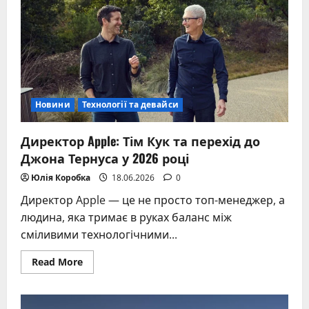
бурові
гіганти
Чорного
моря,
що
повернулися
до
України
Новини
Технології та девайси
Директор Apple: Тім Кук та перехід до
Джона Тернуса у 2026 році
Юлія Коробка
18.06.2026
0
Директор Apple — це не просто топ-менеджер, а
людина, яка тримає в руках баланс між
сміливими технологічними...
Read
Read More
more
about
Директор
Apple: