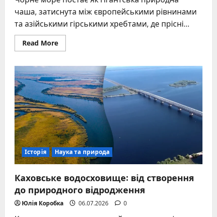
чаша, затиснута між європейськими рівнинами
та азійськими гірськими хребтами, де прісні...
Read
Read More
more
about
Чорне
море:
географія,
екологія
та
культурна
спадщина
Історія
Наука та природа
Каховське водосховище: від створення
до природного відродження
Юлія Коробка
06.07.2026
0