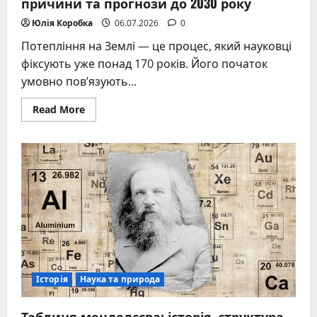
причини та прогнози до 2030 року
Юлія Коробка
06.07.2026
0
Потепління на Землі — це процес, який науковці
фіксують уже понад 170 років. Його початок
умовно пов’язують...
Read
Read More
more
about
Коли
потепління
почалося:
факти,
причини
та
прогнози
до
2030
року
Історія
Наука та природа
Таблиця менделєєва: історія, структура