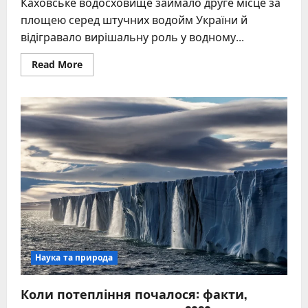
Каховське водосховище займало друге місце за
площею серед штучних водойм України й
відігравало вирішальну роль у водному...
Read
Read More
more
about
Каховське
водосховище:
від
створення
до
природного
відродження
Наука та природа
Коли потепління почалося: факти,