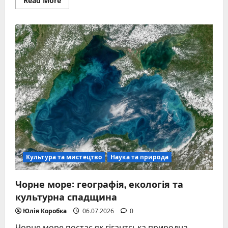
Read More
more
about
Кінбурнська
коса:
піщаний
страж
між
Чорним
морем
та
Дніпровсько-
Бузьким
лиманом
Культура та мистецтво
Наука та природа
Чорне море: географія, екологія та
культурна спадщина
Юлія Коробка
06.07.2026
0
Чорне море постає як гігантська природна