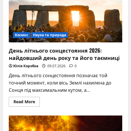
Космос
Наука та природа
День літнього сонцестояння 2026:
найдовший день року та його таємниці
Юлія Коробка
09.07.2026
0
День літнього сонцестояння позначає той
точний момент, коли вісь Землі нахилена до
Сонця під максимальним кутом, а...
Read
Read More
more
about
День
літнього
сонцестояння
2026:
найдовший