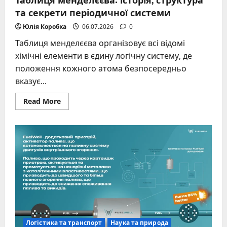
та секрети періодичної системи
Юлія Коробка
06.07.2026
0
Таблиця менделєєва організовує всі відомі
хімічні елементи в єдину логічну систему, де
положення кожного атома безпосередньо
вказує...
Read
Read More
more
about
Таблиця
менделєєва:
історія,
структура
та
секрети
періодичної
системи
Логістика та транспорт
Наука та природа