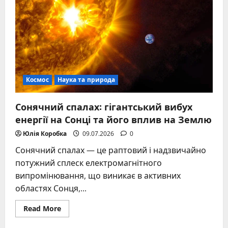
день
року
та
його
таємниці
Космос
Наука та природа
Сонячний спалах: гігантський вибух
енергії на Сонці та його вплив на Землю
Юлія Коробка
09.07.2026
0
Сонячний спалах — це раптовий і надзвичайно
потужний сплеск електромагнітного
випромінювання, що виникає в активних
областях Сонця,...
Read
Read More
more
about