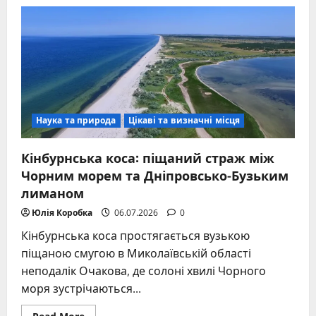
Сонячний
спалах:
гігантський
вибух
енергії
на
Сонці
та
його
вплив
на
Землю
Наука та природа
Цікаві та визначні місця
Кінбурнська коса: піщаний страж між
Чорним морем та Дніпровсько-Бузьким
лиманом
Юлія Коробка
06.07.2026
0
Кінбурнська коса простягається вузькою
піщаною смугою в Миколаївській області
неподалік Очакова, де солоні хвилі Чорного
моря зустрічаються...
Read