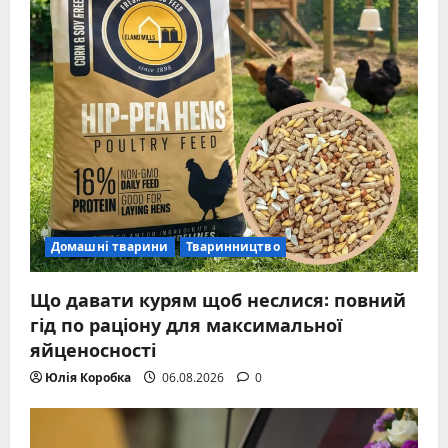
Домашні тварини
Тваринництво
Що давати курям щоб неслися: повний
гід по раціону для максимальної
яйценосності
Юлія Коробка
06.08.2026
0