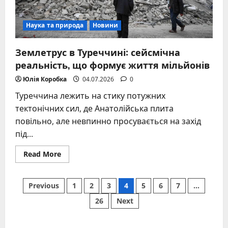
Наука та природа
Новини
Землетрус в Туреччині: сейсмічна
реальність, що формує життя мільйонів
Юлія Коробка
04.07.2026
0
Туреччина лежить на стику потужних
тектонічних сил, де Анатолійська плита
повільно, але невпинно просувається на захід
під...
Read
Read More
more
about
Землетрус
Posts
в
Previous
1
2
3
4
5
6
7
…
Туреччині:
сейсмічна
26
Next
pagination
реальність,
що
формує
життя