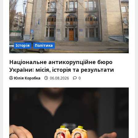
Історія
Політика
Національне антикорупційне бюро
України: місія, історія та результати
Юлія Коробка
06.08.2026
0