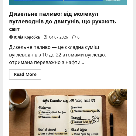
Дизельне паливо: від молекул
вуглеводнів до двигунів, що рухають
світ
Юлія Коробка
04.07.2026
0
Дизельне паливо — це складна суміш
вуглеводнів з 10 до 22 атомами вуглецю,
отримана переважно з нафти...
Read
Read More
more
about
Дизельне
паливо:
від
молекул
вуглеводнів
до
двигунів,
що
рухають
світ