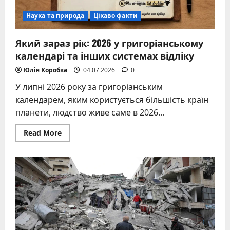
Наука та природа
Цікаво факти
Який зараз рік: 2026 у григоріанському
календарі та інших системах відліку
Юлія Коробка
04.07.2026
0
У липні 2026 року за григоріанським
календарем, яким користується більшість країн
планети, людство живе саме в 2026...
Read
Read More
more
about
Який
зараз
рік:
2026
у
григоріанському
календарі
та
інших
системах
відліку