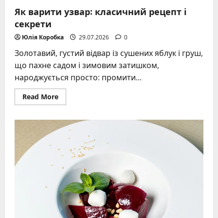
Як варити узвар: класичний рецепт і
секрети
Юлія Коробка
29.07.2026
0
Золотавий, густий відвар із сушених яблук і груш,
що пахне садом і зимовим затишком,
народжується просто: промити...
Read
Read More
more
about
Як
варити
узвар:
класичний
рецепт
і
секрети