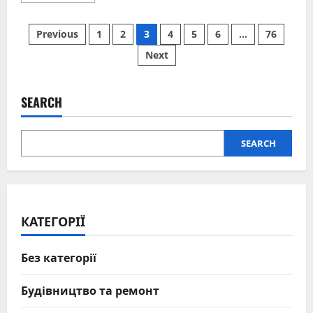
about
Що
Posts
приготувати
Previous
1
2
3
4
5
6
…
76
з
сиру:
Next
pagination
від
сирників
до
вишуканих
десертів
SEARCH
SEARCH
КАТЕГОРІЇ
Без категорії
Будівництво та ремонт