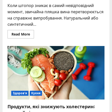
Коли штопор зникає в самий невідповідний
момент, звичайна пляшка вина перетворюється
на справжнє випробування. Натуральний або
синтетичний...
Read
Read More
more
about
Як
відкрити
вино
без
штопора:
перевірені
методи
для
будь-
якої
ситуації
Здоров’я
Кухня
Продукти, які знижують холестерин: