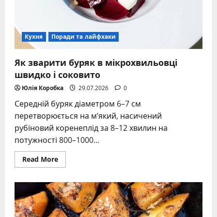
Кухня
Поради та лайфхаки
Як зварити буряк в мікрохвильовці
швидко і соковито
Юлія Коробка
29.07.2026
0
Середній буряк діаметром 6–7 см
перетворюється на м’який, насичений
рубіновий коренеплід за 8–12 хвилин на
потужності 800–1000...
Read
Read More
more
about
Як
зварити
буряк
в
мікрохвильовці
швидко