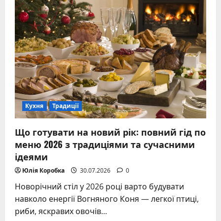
ром:
повний
гід
для
новачків
і
поціновувачів
Кухня
Традиції
Що готувати на новий рік: повний гід по
меню 2026 з традиціями та сучасними
ідеями
Юлія Коробка
30.07.2026
0
Новорічний стіл у 2026 році варто будувати
навколо енергії Вогняного Коня — легкої птиці,
риби, яскравих овочів...