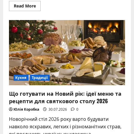
Read
Read More
more
about
Що
готувати
на
новий
рік:
повний
гід
по
меню
2026
з
традиціями
та
сучасними
ідеями
Кухня
Традиції
Що готувати на Новий рік: ідеї меню та
рецепти для святкового столу 2026
Юлія Коробка
30.07.2026
0
Новорічний стіл 2026 року варто будувати
навколо яскравих, легких і різноманітних страв,