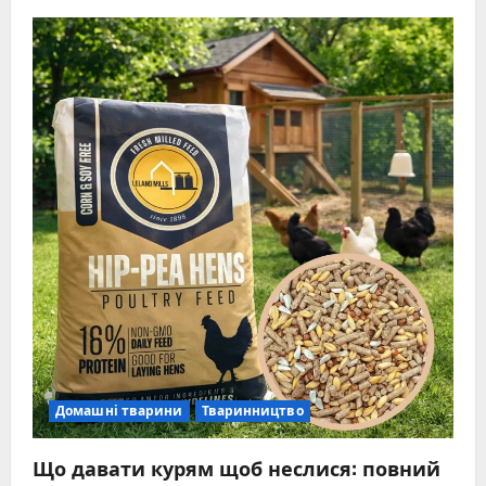
Домашні тварини
Тваринництво
Що давати курям щоб неслися: повний