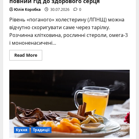
повний гід до здорового серця
Юлія Коробка
30.07.2026
0
Рівень «поганого» холестерину (ЛПНЩ) можна
відчутно скоригувати саме через тарілку.
Розчинна клітковина, рослинні стероли, омега-3
і мононенасичені...
Read
Read More
more
about
Продукти,
які
знижують
холестерин:
повний
гід
до
здорового
серця
Кухня
Традиції