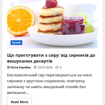
шматочками:
повний
гід
із
секретами
Кухня
Що приготувати з сиру: від сирників до
вишуканих десертів
Юлія Коробка
29.07.2026
0
Кисломолочний сир перетворюється на ніжні
сирники з хрусткою скоринкою, повітряну
запіканку чи навіть вишуканий чізкейк без
випікання....
Read
Read More
more