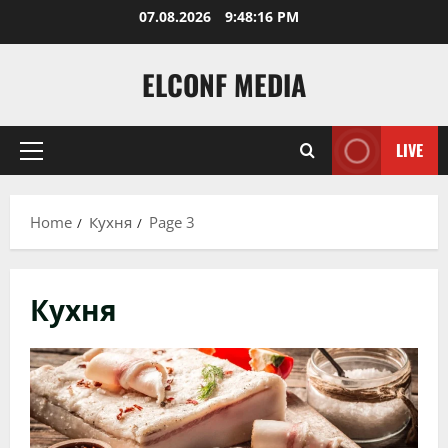
Skip
07.08.2026
9:48:17 PM
to
content
ELCONF MEDIA
LIVE
Primary
Menu
Home
Кухня
Page 3
Кухня