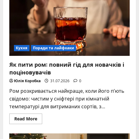
з
рецептами
та
секретами
Кухня
Поради та лайфхаки
Як пити ром: повний гід для новачків і
поціновувачів
Юлія Коробка
31.07.2026
0
Ром розкривається найкраще, коли його п’ють
свідомо: чистим у сніфтері при кімнатній
температурі для витриманих сортів, з...
Read
Read More
more
about
Як
пити