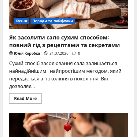
Кухня
Поради та лайфхаки
Як засолити сало сухим способом:
повний гід з рецептами та секретами
Юлія Коробка
31.07.2026
0
Сухий спосіб засолювання сала залишається
найнадійнішим і найпростішим методом, який
передається з покоління в покоління. Він
дозволяє...
Read
Read More
more
about
Як
засолити
сало
сухим
способом:
повний
гід