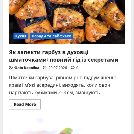
і
соковито
Кухня
Поради та лайфхаки
Як запекти гарбуз в духовці
шматочками: повний гід із секретами
Юлія Коробка
29.07.2026
0
Шматочки гарбуза, рівномірно підрум’янені з
країв і м’які всередині, виходять, коли овоч
нарізають кубиками 2–3 см, змащують...
Read
Read More
more
about
Як
запекти
гарбуз
в
духовці