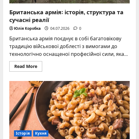
Британська армія: історія, структура та
сучасні реалії
Юлія Коробка
04.07.2026
0
Британська армія поєднує в собі багатовікову
традицію військової доблесті з вимогами до
технологічно оснащеної професійної сили, яка...
Read
Read More
more
about
Британська
армія:
історія,
структура
та
сучасні
реалії
Історія
Кухня