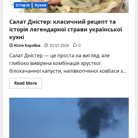
Історія
Кухня
Салат Дністер: класичний рецепт та
історія легендарної страви української
кухні
Юлія Коробка
02.07.2026
0
Салат Дністер — це проста на вигляд, але
глибоко вивірена комбінація хрусткої
білокачанної капусти, напівкопченої ковбаси з...
Read
Read More
more
about
Салат
Дністер:
класичний
рецепт
та
історія
легендарної
страви
української
кухні