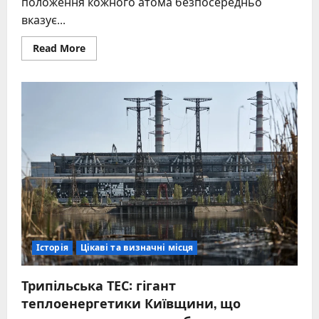
положення кожного атома безпосередньо
вказує...
Read
Read More
more
about
Таблиця
менделєєва:
історія,
структура
та
секрети
періодичної
системи
Історія
Цікаві та визначні місця
Трипільська ТЕС: гігант
теплоенергетики Київщини, що