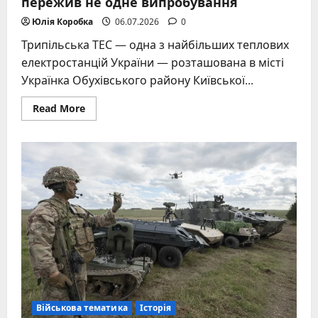
пережив не одне випробування
Юлія Коробка
06.07.2026
0
Трипільська ТЕС — одна з найбільших теплових
електростанцій України — розташована в місті
Українка Обухівського району Київської...
Read
Read More
more
about
Трипільська
ТЕС:
гігант
теплоенергетики
Київщини,
що
пережив
не
одне
випробування
Військова тематика
Історія