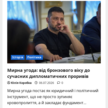
Комаров
—
перший
космонавт,
який
загинув
під
час
космічного
польоту
Історія
Політика
Мирна угода: від бронзового віку до
сучасних дипломатичних проривів
Юлія Коробка
06.07.2026
0
Мирна угода постає як юридичний і політичний
інструмент, що не просто зупиняє
кровопролиття, а й закладає фундамент...