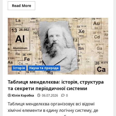
Read
Read More
more
about
Каховське
водосховище:
від
створення
до
природного
відродження
Історія
Наука та природа
Таблиця менделєєва: історія, структура
та секрети періодичної системи
Юлія Коробка
06.07.2026
0
Таблиця менделєєва організовує всі відомі
хімічні елементи в єдину логічну систему, де