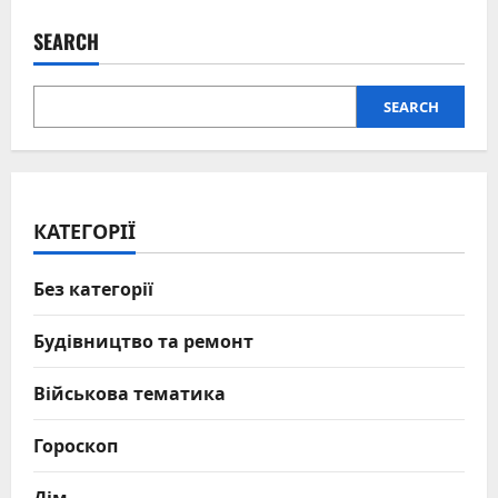
у
Криму
до
SEARCH
затяжної
боротьби
за
свободу
SEARCH
КАТЕГОРІЇ
Без категорії
Будівництво та ремонт
Військова тематика
Гороскоп
Дім