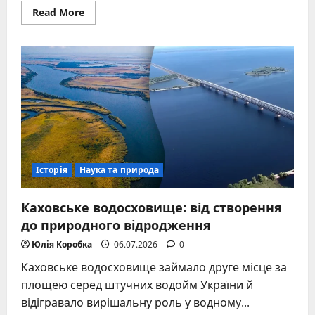
Read
Read More
more
about
Мирна
угода:
від
бронзового
віку
до
сучасних
дипломатичних
проривів
Історія
Наука та природа
Каховське водосховище: від створення
до природного відродження
Юлія Коробка
06.07.2026
0
Каховське водосховище займало друге місце за
площею серед штучних водойм України й
відігравало вирішальну роль у водному...