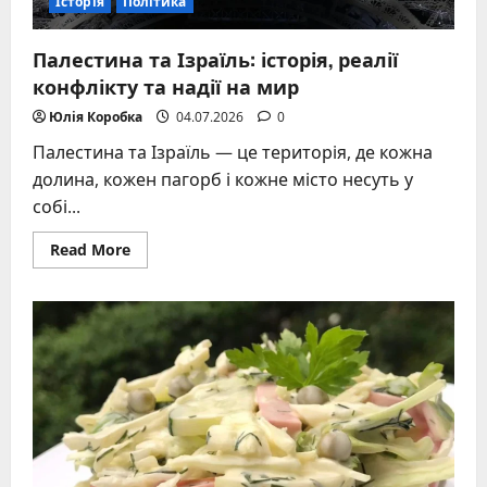
Історія
Політика
Палестина та Ізраїль: історія, реалії
конфлікту та надії на мир
Юлія Коробка
04.07.2026
0
Палестина та Ізраїль — це територія, де кожна
долина, кожен пагорб і кожне місто несуть у
собі...
Read
Read More
more
about
Палестина
та
Ізраїль:
історія,
реалії
конфлікту
та
надії
на
мир