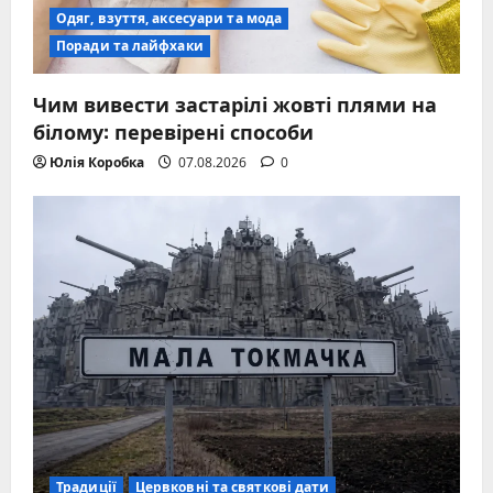
Одяг, взуття, аксесуари та мода
Поради та лайфхаки
Чим вивести застарілі жовті плями на
білому: перевірені способи
Юлія Коробка
07.08.2026
0
Традиції
Цервковні та святкові дати