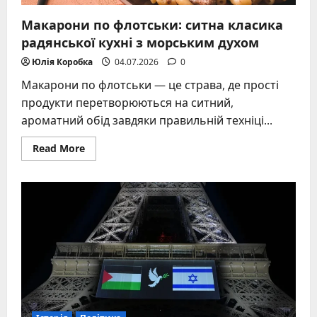
Макарони по флотськи: ситна класика
радянської кухні з морським духом
Юлія Коробка
04.07.2026
0
Макарони по флотськи — це страва, де прості
продукти перетворюються на ситний,
ароматний обід завдяки правильній техніці...
Read
Read More
more
about
Макарони
по
флотськи:
ситна
класика
радянської
кухні
з
морським
духом