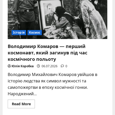
Історія
Космос
Володимир Комаров — перший
космонавт, який загинув під час
космічного польоту
Юлія Коробка
06.07.2026
0
Володимир Михайлович Комаров увійшов в
історію людства як символ мужності та
самопожертви в епоху космічної гонки.
Народжений...
Read
Read More
more
about
Володимир