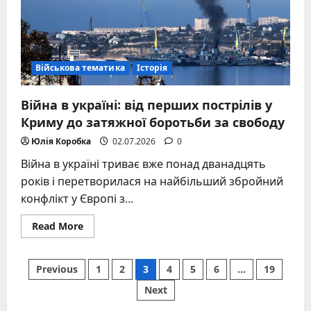
Військова тематика
Історія
Війна в україні: від перших пострілів у
Криму до затяжної боротьби за свободу
Юлія Коробка
02.07.2026
0
Війна в україні триває вже понад дванадцять
років і перетворилася на найбільший збройний
конфлікт у Європі з...
Read
Read More
more
about
Війна
Posts
в
Previous
1
2
3
4
5
6
…
19
україні:
від
Next
pagination
перших
пострілів