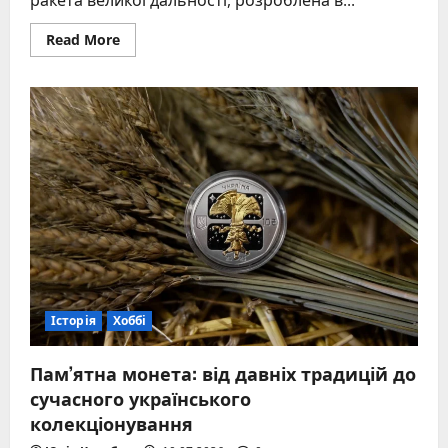
ракета великої дальності, розроблена в...
Read
Read More
more
about
Ракета
Х-22:
надзвуковий
велетень
холодної
війни
в
реаліях
2026
року
Історія
Хоббі
Пам’ятна монета: від давніх традицій до
сучасного українського
колекціонування