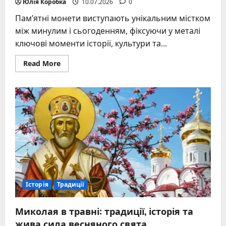
Юлія Коробка
10.07.2026
0
Пам’ятні монети виступають унікальним містком
між минулим і сьогоденням, фіксуючи у металі
ключові моменти історії, культури та...
Read
Read More
more
about
Пам’ятна
монета:
від
давніх
традицій
до
сучасного
українського
колекціонування
Історія
Традиції
Миколая в травні: традиції, історія та
жива сила весняного свята