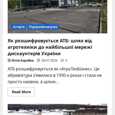
Історія
Підприємництво
Як розшифровується АТБ: шлях від
агротехніки до найбільшої мережі
дискаунтерів України
Юлія Коробка
09.07.2026
0
АТБ розшифровується як «АгроТехБізнес». Ця
абревіатура з’явилася в 1990-х роках і стала не
просто назвою, а цілою...
Read
Read More
more
about
Як
розшифровується
АТБ:
шлях