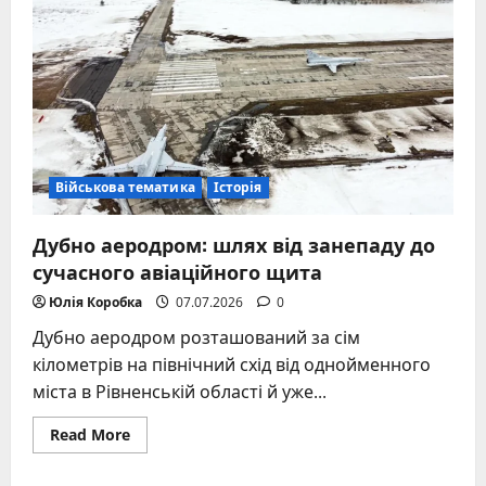
від
агротехніки
до
найбільшої
мережі
дискаунтерів
України
Військова тематика
Історія
Дубно аеродром: шлях від занепаду до
сучасного авіаційного щита
Юлія Коробка
07.07.2026
0
Дубно аеродром розташований за сім
кілометрів на північний схід від однойменного
міста в Рівненській області й уже...
Read
Read More
more
about
Дубно