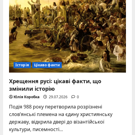
сучасне
застосування
Історія
Цікаво факти
Хрещення русі: цікаві факти, що
змінили історію
Юлія Коробка
29.07.2026
0
Подія 988 року перетворила розрізнені
слов’янські племена на єдину християнську
державу, відкрила двері до візантійської
культури, писемності...