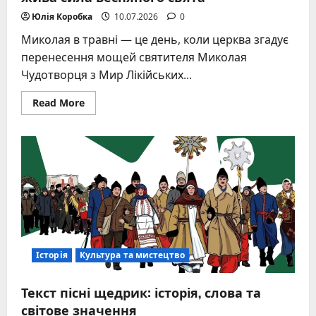
Юлія Коробка
10.07.2026
0
Миколая в травні — це день, коли церква згадує
перенесення мощей святителя Миколая
Чудотворця з Мир Лікійських...
Read
Read More
more
about
Миколая
в
травні:
традиції,
історія
та
жива
сила
весняного
свята
Історія
Культура та мистецтво
Текст пісні щедрик: історія, слова та
світове значення