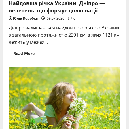
Найдовша річка України: Дніпро —
велетень, що формує долю нації
Юлія Коробка
09.07.2026
0
Дніпро залишається найдовшою річкою України
з загальною протяжністю 2201 км, з яких 1121 км
лежить у межах...
Read
Read More
more
about
Найдовша
річка
України:
Дніпро
—
велетень,
що
формує
долю
нації