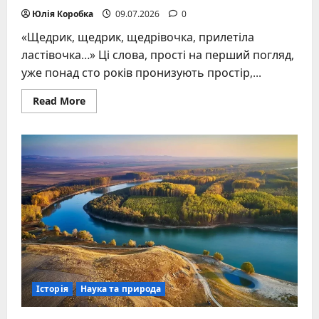
Юлія Коробка
09.07.2026
0
«Щедрик, щедрик, щедрівочка, прилетіла
ластівочка…» Ці слова, прості на перший погляд,
уже понад сто років пронизують простір,...
Read
Read More
more
about
Текст
пісні
щедрик:
історія,
слова
та
світове
значення
Історія
Наука та природа