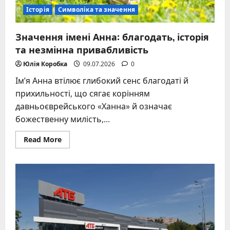
Історія
Символіка та значення
Значення імені Анна: благодать, історія
та незмінна привабливість
Юлія Коробка
09.07.2026
0
Ім’я Анна втілює глибокий сенс благодаті й
прихильності, що сягає корінням
давньоєврейського «Ханна» й означає
божественну милість,...
Read
Read More
more
about
Значення
імені
Анна:
благодать,
історія
та
незмінна
привабливість