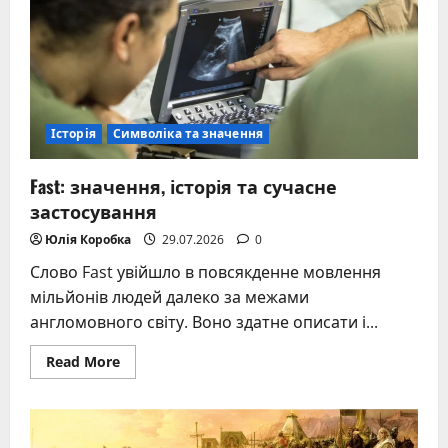
Історія
Символіка та значення
Fast: значення, історія та сучасне
застосування
Юлія Коробка
29.07.2026
0
Слово Fast увійшло в повсякденне мовлення
мільйонів людей далеко за межами
англомовного світу. Воно здатне описати і...
Read
Read More
more
about
Fast:
значення,
історія
та