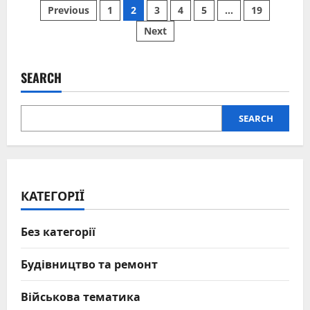
Posts
аеродром:
Previous
1
2
3
4
5
…
19
шлях
від
Next
pagination
занепаду
до
сучасного
авіаційного
щита
SEARCH
SEARCH
КАТЕГОРІЇ
Без категорії
Будівництво та ремонт
Військова тематика