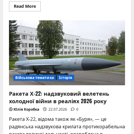
Read
Read More
more
about
Хрещення
русі:
цікаві
факти,
що
змінили
історію
Військова тематика
Історія
Ракета Х-22: надзвуковий велетень
холодної війни в реаліях 2026 року
Юлія Коробка
22.07.2026
0
Ракета Х-22, відома також як «Буря», — це
радянська надзвукова крилата протикорабельна