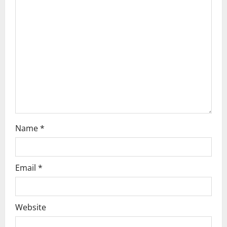
a
t
i
o
n
Name
*
Email
*
Website