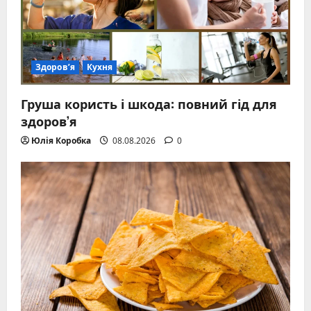
Здоров’я
Кухня
Груша користь і шкода: повний гід для
здоров’я
Юлія Коробка
08.08.2026
0