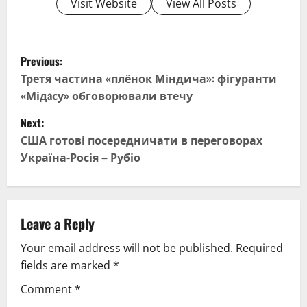
Visit Website
View All Posts
P
Previous:
o
Третя частина «плёнок Міндича»: фігуранти
«Мідaсу» обговорювали втечу
s
Next:
t
США готові посередничати в переговорах
Україна-Росія – Рубіо
n
a
v
Leave a Reply
Your email address will not be published.
Required
i
fields are marked
*
g
Comment
*