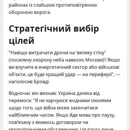
районах із слабшою протиповітряною
обороною ворога.
Стратегічний вибір
цілей
“Навіщо витрачати дрони на ‘велику стіну’
(посилену охорону неба навколо Москви)? Якщо
ви влучите в енергетичний сектор або військові
об’єкти, це буде кращий удар — на периферії”, —
наголосив Бровді.
Водночас він визнав: Україна далека від
перемоги. “Я не харчуюся жодними ілюзіями
щодо того, що війна може закінчитися
найближчим часом. Якщо йде мова про паузу,
пов’язану з якимось договором чи
геополітичними обставинами. Ця пауза лише