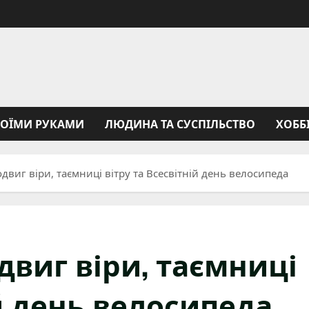
ВОЇМИ РУКАМИ
ЛЮДИНА ТА СУСПІЛЬСТВО
ХОББ
одвиг віри, таємниці вітру та Всесвітній день велосипеда
одвиг віри, таємниці
ій день велосипеда