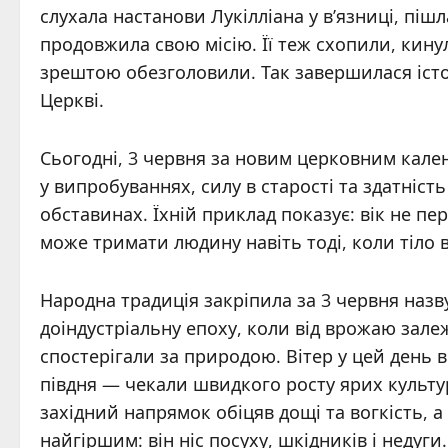
слухала настанови Лукілліана у в’язниці, пішл
продовжила свою місію. Її теж схопили, кину
зрештою обезголовили. Так завершилася істор
Церкві.
Сьогодні, 3 червня за новим церковним кале
у випробуваннях, силу в старості та здатніс
обставинах. Їхній приклад показує: вік не пе
може тримати людину навіть тоді, коли тіло 
Народна традиція закріпила за 3 червня назву
доіндустріальну епоху, коли від врожаю зал
спостерігали за природою. Вітер у цей день 
півдня — чекали швидкого росту ярих культур
західний напрямок обіцяв дощі та вогкість, а
найгіршим: він ніс посуху, шкідників і недуги