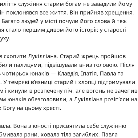
ятиліття служіння старим богам не завадили йому
ін поклонявся все життя. Він прийняв хрещення,
. Багато людей у місті почули його слова й теж
я стало першим дивом його історії: у старості
уху.
ав схопити Лукілліана. Старий жрець пройшов
били палицями, підвішували вниз головою. Після
в чотирьох юнаків — Клавдія, Іпатія, Павла та
. У темряві в’язниці старий і хлопці підтримували
м і кинули в розпечену піч, але вогонь не зачепив
Там юнаків обезголовили, а Лукілліана розіп’яли на
 Богу на цьому хресті.
авла. Вона з юності присвятила себе служінню
обмивала рани, ховала тіла загиблих. Павла