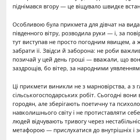
піднімався вгору — це віщувало швидке встан
Особливою була прикмета для дівчат на вида
південного вітру, розводила руки — і, за пові
тут виступав не просто погодним явищем, а 
забрати її. Звідси й заборона: не роби важли
позичай у цей день гроші — вважали, що вон
заздрощів, бо вітер, за народними уявленнями
Ці прикмети виникли не з марновірства, а з 
сільськогосподарських робіт. Сьогодні вони 
городян, але зберігають поетичну та психоло
навколишнього світу і не протиставляти себе
людей відчувають тривогу через нестабільніс
метафорою — прислухатися до внутрішніх і 