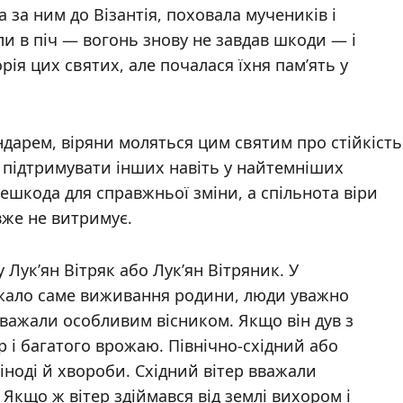
а за ним до Візантія, поховала мучеників і
ли в піч — вогонь знову не завдав шкоди — і
ія цих святих, але почалася їхня пам’ять у
ндарем, віряни моляться цим святим про стійкість
ть підтримувати інших навіть у найтемніших
решкода для справжньої зміни, а спільнота віри
вже не витримує.
 Лук’ян Вітряк або Лук’ян Вітряник. У
ежало саме виживання родини, люди уважно
вважали особливим вісником. Якщо він дув з
 і багатого врожаю. Північно-східний або
 іноді й хвороби. Східний вітер вважали
. Якщо ж вітер здіймався від землі вихором і