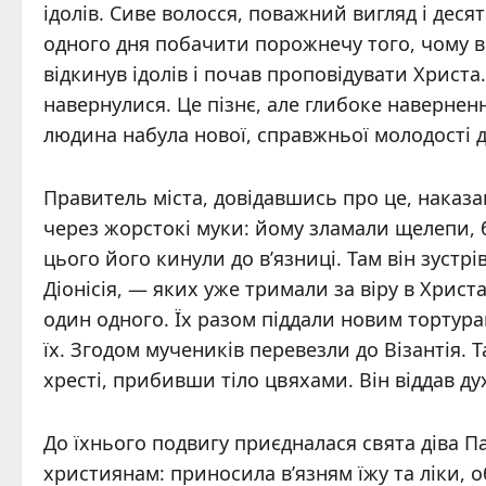
ідолів. Сиве волосся, поважний вигляд і дес
одного дня побачити порожнечу того, чому в
відкинув ідолів і почав проповідувати Христа
навернулися. Це пізнє, але глибоке наверненн
людина набула нової, справжньої молодості д
Правитель міста, довідавшись про це, наказ
через жорстокі муки: йому зламали щелепи, 
цього його кинули до в’язниці. Там він зустрі
Діонісія, — яких уже тримали за віру в Христа
один одного. Їх разом піддали новим тортура
їх. Згодом мучеників перевезли до Візантія. 
хресті, прибивши тіло цвяхами. Він віддав дух
До їхнього подвигу приєдналася свята діва П
християнам: приносила в’язням їжу та ліки, 