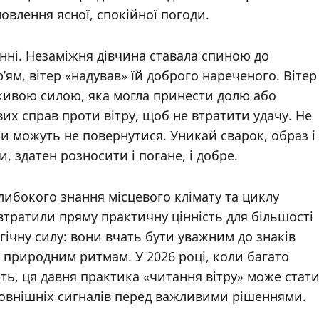
овлення ясної, спокійної погоди.
нні. Незаміжня дівчина ставала спиною до
р’ям, вітер «надував» їй доброго нареченого. Вітер
живою силою, яка могла принести долю або
вих справ проти вітру, щоб не втратити удачу. Не
и можуть не повернутися. Уникай сварок, образ і
, здатен розносити і погане, і добре.
глибокого знання місцевого клімату та циклу
втратили пряму практичну цінність для більшості
гічну силу: вони вчать бути уважним до знаків
 природним ритмам. У 2026 році, коли багато
ть, ця давня практика «читання вітру» може стат
зовнішніх сигналів перед важливими рішеннями.