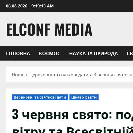
Skip
06.08.2026
9:19:14 AM
to
content
ELCONF MEDIA
ГОЛОВНА
КОСМОС
НАУКА ТА ПРИРОДА
С
Home
Цервковні та святкові дати
3 червня свято: п
Цервковні та святкові дати
Цікаво факти
3 червня свято: п
вітру та Всесвітн