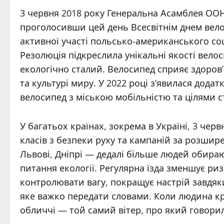
3 червня 2018 року Генеральна Асамблея ООН
проголосивши цей день Всесвітнім днем велос
активної участі польсько-американського со
Резолюція підкреслила унікальні якості велос
екологічно сталий. Велосипед сприяє здоров’ю,
та культурі миру. У 2022 році з’явилася дода
велосипед з міською мобільністю та цілями с
У багатьох країнах, зокрема в Україні, 3 чер
класів з безпеки руху та кампаній за розшир
Львові, Дніпрі — дедалі більше людей обира
питання екології. Регулярна їзда зменшує р
контролювати вагу, покращує настрій завдяки
яке важко передати словами. Коли людина кру
обличчі — той самий вітер, про який говори