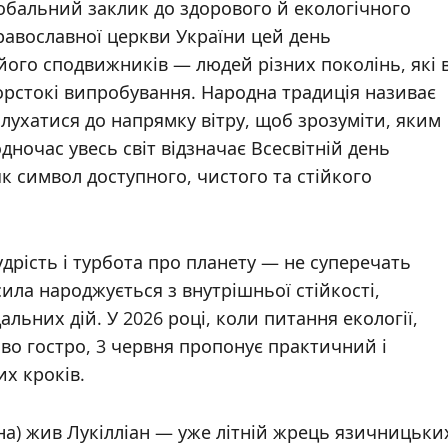
лобальний заклик до здорового й екологічного
равославної церкви України цей день
його сподвижників — людей різних поколінь, які 
и жорстокі випробування. Народна традиція називає
лухатися до напрямку вітру, щоб зрозуміти, яким
дночас увесь світ відзначає Всесвітній день
к символ доступного, чистого та стійкого
дрість і турбота про планету — не суперечать
ила народжується з внутрішньої стійкості,
альних дій. У 2026 році, коли питання екології,
иво гостро, 3 червня пропонує практичний і
их кроків.
еччина) жив Лукілліан — уже літній жрець язичницьки