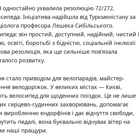
 одностайно ухвалила резолюцію 72/272,
ипеда. Ініціатива надійшла від Туркменістану за
ціолога професора Лешека Сибільського.
ипеда: він простий, доступний, надійний, чистий 
 освіті, боротьбі з бідністю, соціальній інклюзії
ткова резолюція, яка ще сильніше пов’язала
талого розвитку.
вня стало приводом для велопарадів, майстер-
ення велодоріжок. У великих містах — Києві,
ють велосипед для щоденних поїздок. Це не лише
изик серцево-судинних захворювань, допомагає
 виробленню ендорфінів і дає відчуття свободи,
тить педалі, вона буквально відчуває вітер на
ли наші пращури.