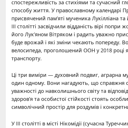
спостережливість за стихіями та сучасний г
способу життя. У православному календарі П
присвячений пам’яті мученика Лукілліана та 
III столітті засвідчили відданість вірі попр
його Лук’яном Вітряком і радить уважно прис
буде врожай і які зміни чекають попереду. Во
велосипеда, проголошений ООН у 2018 році я
транспорту.
Ці три виміри — духовний подвиг, аграрна му
один одному. Вони нагадують, що справжня с
уважності до навколишнього світу та відповід
здоров’я та особистої стійкості стоять особл
символічний простір для роздумів і конкретн
У III столітті в місті Нікомідії (сучасна Тур