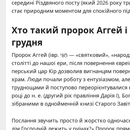
середині Різдвяного посту (який 2026 року тр
стає природним моментом для спокійного під
Хто такий пророк Аггей і
грудня
Пророк Аггей (івр. חַגַּי — «святковий», «народжений на свято» або «мій бенкет») жив у VI
столітті до нашої ери, після повернення євреї
перський цар Кір дозволив вигнанцям повер
храм. Люди почали роботу з ентузіазмом, але
труднощами й поступово переорієнтувалися на
році до н. е. (другий рік правління Дарія I),
зібраними в однойменній книзі Старого Завіт
Послання звучить просто й жорстко одночас
дім Господній лежить у руїнах?» Пророк прямо