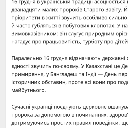
16 грудня в українській традиції асоціюється
дванадцяти малих пророків Старого Завіту. 
пріоритети в житті звучить особливо сильно 
й часто губляться в побутових клопотах. У н
Зимовказівником: він слугує природним орієн
нагадує про працьовитість, турботу про діте
Паралельно 16 грудня відзначають державні с
єдності звучить по-своєму. У Казахстані це Д
примирення, у Бангладеш та Індії — День пер
історичних обставин, проте всі вони про по
майбутнього.
Сучасні українці поєднують церковне вшанув
пророка за допомогою в починаннях, здоров’ї
дотримуючись простих правил поведінки, що п