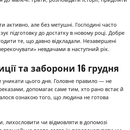
и активно, але без метушні. Господині часто
зує підготовку до достатку в новому році. Добре
годити те, що давно відкладали. Незавершені
ерекочувати» невдачами в наступний рік.
ції та заборони 16 грудня
е уникати цього дня. Головне правило — не
ереказами, допомагає саме тим, хто рано встає й
жалося ознакою того, що людина не готова
и, лихословити чи відмовляти в допомозі