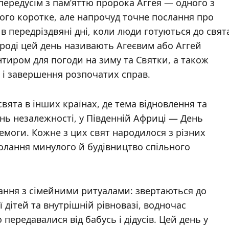
 передусім з пам’яттю пророка Аггея — одного з
Його коротке, але напрочуд точне послання про
в передріздвяні дні, коли люди готуються до свят
ароді цей день називають Агеєвим або Аггей
тиром для погоди на зиму та Святки, а також
й і завершення розпочатих справ.
вята в інших країнах, де тема відновлення та
ень незалежності, у Південній Африці — День
емоги. Кожне з цих свят народилося з різних
долання минулого й будівництво спільного
ання з сімейними ритуалами: звертаються до
 дітей та внутрішній рівновазі, водночас
ередавалися від бабусь і дідусів. Цей день у