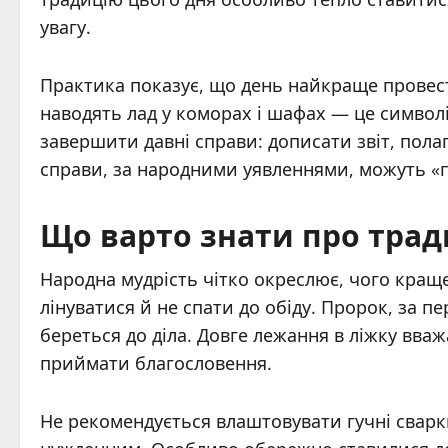
увагу.
Практика показує, що день найкраще провест
наводять лад у коморах і шафах — це символі
завершити давні справи: дописати звіт, пола
справи, за народними уявленнями, можуть «п
Що варто знати про тради
Народна мудрість чітко окреслює, чого кращ
лінуватися й не спати до обіду. Пророк, за п
береться до діла. Довге лежання в ліжку вва
приймати благословення.
Не рекомендується влаштовувати гучні сварк