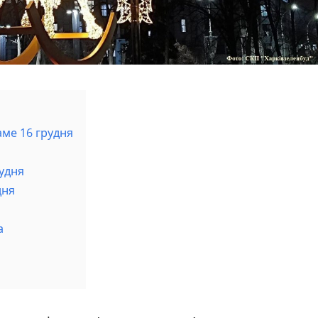
аме 16 грудня
рудня
дня
а