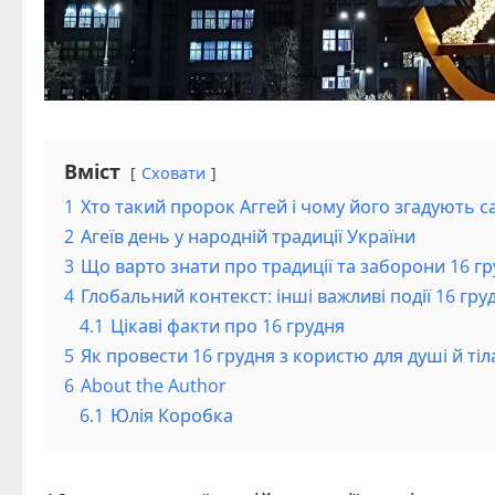
Вміст
Сховати
1
Хто такий пророк Аггей і чому його згадують с
2
Агеїв день у народній традиції України
3
Що варто знати про традиції та заборони 16 г
4
Глобальний контекст: інші важливі події 16 гру
4.1
Цікаві факти про 16 грудня
5
Як провести 16 грудня з користю для душі й тіл
6
About the Author
6.1
Юлія Коробка