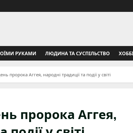
ВОЇМИ РУКАМИ
ЛЮДИНА ТА СУСПІЛЬСТВО
ХОББ
ень пророка Аггея, народні традиції та події у світі
ень пророка Аггея,
 події у світі