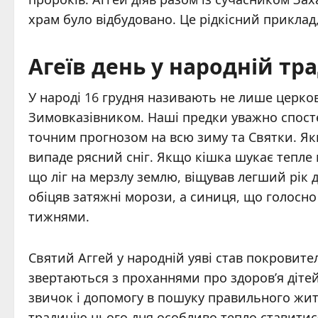
храм було відбудовано. Це рідкісний приклад
Агеїв день у народній тр
У народі 16 грудня називають не лише церко
Зимовказівником. Наші предки уважно спосте
точним прогнозом на всю зиму та Святки. Якщ
випаде рясний сніг. Якщо кішка шукає тепле м
що ліг на мерзлу землю, віщував легший рік д
обіцяв затяжні морози, а синиця, що голосн
тижнями.
Святий Аггей у народній уяві став покровит
звертаються з проханнями про здоров’я дітей
звичок і допомогу в пошуку правильного жит
традицію цього дня особливо тепло ставитися 