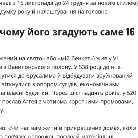
иває з 15 листопада до 24 грудня за новим стилем)
сумку року й налаштування на головне.
 чому його згадують саме 16
в з Вавилонського полону. У 538 році до н. е.
нутися до Єрусалима й відбудувати зруйнований
 зіткнулися з опором сусідів, економічними
 власні будинки. Через шістнадцять років, у 520
 Бог послав Аггея з чотирма короткими промовами,
у.
но: «Чи час вам жити в прикрашених домах, коли
 пов’язує неврожаї, посуху й матеріальні