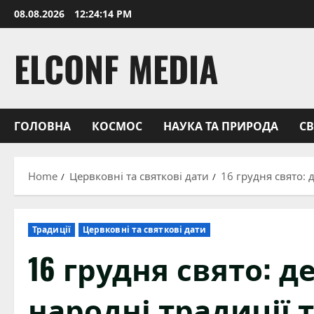
Skip
08.08.2026
12:24:15 PM
to
content
ELCONF MEDIA
ГОЛОВНА
КОСМОС
НАУКА ТА ПРИРОДА
С
Home
Цервковні та святкові дати
16 грудня свято: д
Традиції
Цервковні та святкові дати
16 грудня свято: д
народні традиції та