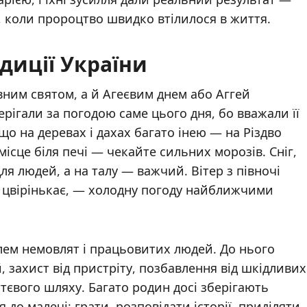
, коли пророцтво швидко втілилося в життя.
адиції України
вним святом, а й Агеєвим днем або Аггей
рігали за погодою саме цього дня, бо вважали її
о на деревах і дахах багато інею — на Різдво
ісце біля печі — чекайте сильних морозів. Сніг,
ля людей, а на талу — важчий. Вітер з півночі
о цвірінькає, — холодну погоду найближчими
елем немовлят і працьовитих людей. До нього
, захист від пристріту, позбавлення від шкідливих
тєвого шляху. Багато родин досі зберігають
до малечі: грати, розповідати історії, приділяти