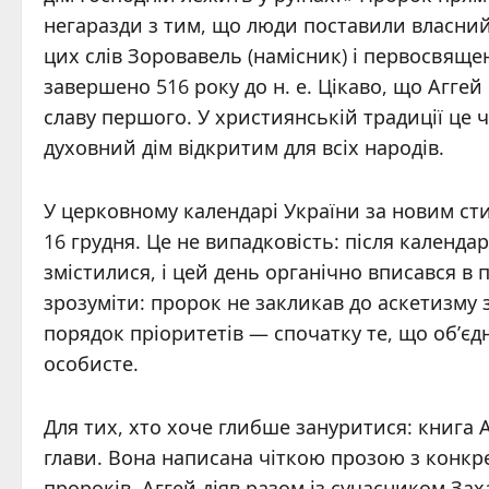
негаразди з тим, що люди поставили власний
цих слів Зоровавель (намісник) і первосвящен
завершено 516 року до н. е. Цікаво, що Агге
славу першого. У християнській традиції це ч
духовний дім відкритим для всіх народів.
У церковному календарі України за новим сти
16 грудня. Це не випадковість: після календа
змістилися, і цей день органічно вписався в
зрозуміти: пророк не закликав до аскетизму
порядок пріоритетів — спочатку те, що об’єд
особисте.
Для тих, хто хоче глибше зануритися: книга А
глави. Вона написана чіткою прозою з конкр
пророків. Аггей діяв разом із сучасником Зах