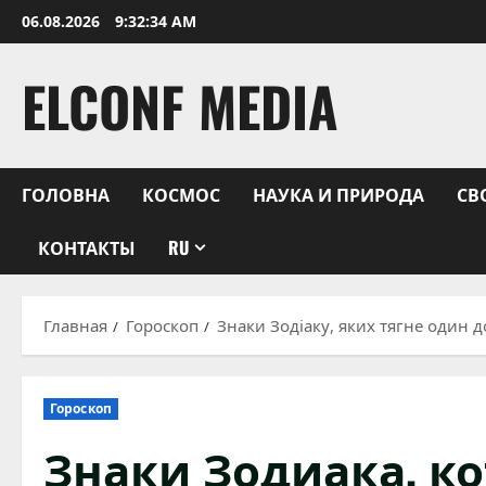
Перейти
06.08.2026
9:32:35 AM
к
содержимому
ELCONF MEDIA
ГОЛОВНА
КОСМОС
НАУКА И ПРИРОДА
СВ
КОНТАКТЫ
RU
Главная
Гороскоп
Знаки Зодіаку, яких тягне один 
Гороскоп
Знаки Зодиака, ко