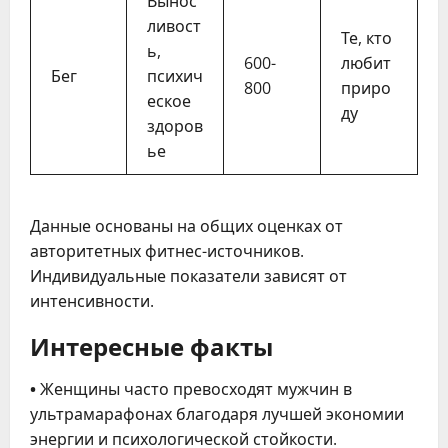
Вынос
ливост
Те, кто
ь,
600-
любит
Бег
психич
800
приро
еское
ду
здоров
ье
Данные основаны на общих оценках от
авторитетных фитнес-источников.
Индивидуальные показатели зависят от
интенсивности.
Интересные факты
•
Женщины часто превосходят мужчин в
ультрамарафонах благодаря лучшей экономии
энергии и психологической стойкости.