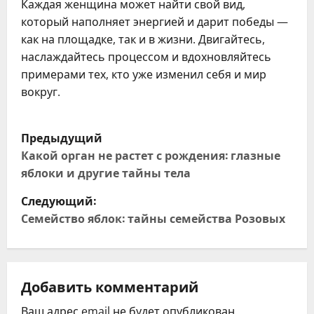
Каждая женщина может найти свой вид,
который наполняет энергией и дарит победы —
как на площадке, так и в жизни. Двигайтесь,
наслаждайтесь процессом и вдохновляйтесь
примерами тех, кто уже изменил себя и мир
вокруг.
Н
Предыдущий
а
Какой орган не растет с рождения: глазные
яблоки и другие тайны тела
в
Следующий:
и
Семейство яблок: тайны семейства Розовых
г
а
Добавить комментарий
ц
Ваш адрес email не будет опубликован.