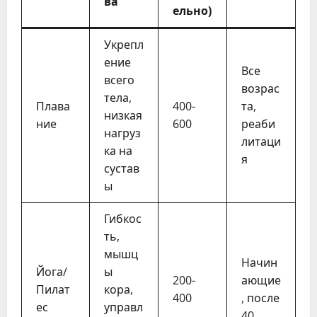
ва
ельно)
Укрепл
ение
Все
всего
возрас
тела,
Плава
400-
та,
низкая
ние
600
реаби
нагруз
литаци
ка на
я
сустав
ы
Гибкос
ть,
мышц
Начин
Йога/
ы
200-
ающие
Пилат
кора,
400
, после
ес
управл
40