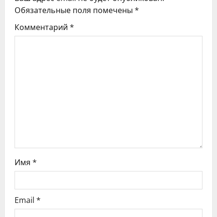
Обязательные поля помечены
*
и
Комментарий
*
я
п
о
з
а
п
и
Имя
*
с
я
Email
*