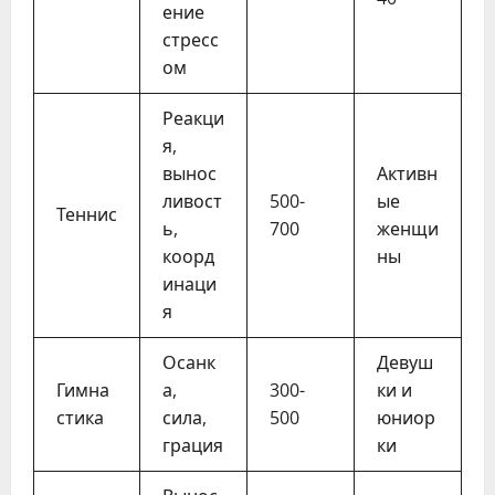
ение
стресс
ом
Реакци
я,
вынос
Активн
ливост
500-
ые
Теннис
ь,
700
женщи
коорд
ны
инаци
я
Осанк
Девуш
Гимна
а,
300-
ки и
стика
сила,
500
юниор
грация
ки