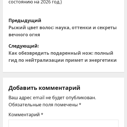
состоянию на 2026 год.)
Н
Предыдущий
а
Рыжий цвет волос: наука, оттенки и секреты
вечного огня
в
Следующий:
и
Как обезвредить подаренный нож: полный
гид по нейтрализации примет и энергетики
г
а
ц
Добавить комментарий
Ваш адрес email не будет опубликован.
и
Обязательные поля помечены
*
я
Комментарий
*
п