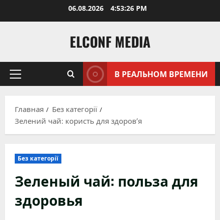
Перейти
06.08.2026
4:53:27 PM
к
содержимому
ELCONF MEDIA
В РЕАЛЬНОМ ВРЕМЕНИ
Основное
меню
Главная
Без категорії
Зелений чай: користь для здоров’я
Без категорії
Зеленый чай: польза для
здоровья