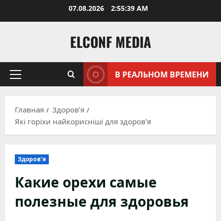
Перейти
07.08.2026
2:55:40 AM
к
содержимому
ELCONF MEDIA
В РЕАЛЬНОМ ВРЕМЕНИ
Основное
меню
Главная
Здоров’я
Які горіхи найкорисніші для здоров’я
Здоров’я
Какие орехи самые
полезные для здоровья