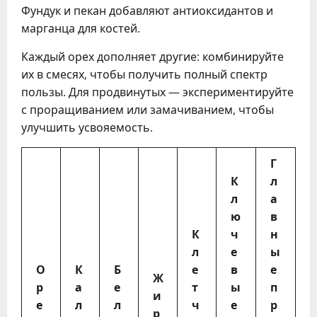
Фундук и пекан добавляют антиоксидантов и
марганца для костей.
Каждый орех дополняет другие: комбинируйте
их в смесях, чтобы получить полный спектр
пользы. Для продвинутых — экспериментируйте
с проращиванием или замачиванием, чтобы
улучшить усвояемость.
Г
К
л
л
а
ю
в
К
ч
н
л
е
ы
О
К
Б
е
в
е
Ж
р
а
е
т
ы
п
и
е
л
л
ч
е
р
р