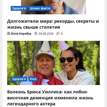
Здоров’я
Цікаво факти
Долгожители мира: рекорды, секреты и
жизнь свыше столетия
Юлія Коробка
06.08.2026
0
Здоров’я
Кіно
Болезнь Брюса Уиллиса: как лобно-
височная деменция изменила жизнь
легендарного актера