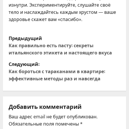
изнутри. Экспериментируйте, слушайте своё
тело и наслаждайтесь каждым хрустом — ваше
здоровье скажет вам «спасибо».
Н
Предыдущий
а
Как правильно есть пасту: секреты
итальянского этикета и настоящего вкуса
в
Следующий:
и
Как бороться с тараканами в квартире:
эффективные методы раз и навсегда
г
а
ц
Добавить комментарий
Ваш адрес email не будет опубликован.
и
Обязательные поля помечены
*