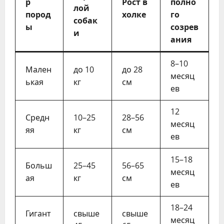
р
Рост в
полно
лой
пород
холке
го
собак
ы
созрев
и
ания
8–10
Мален
до 10
до 28
месяц
ькая
кг
см
ев
12
Средн
10–25
28–56
месяц
яя
кг
см
ев
15–18
Больш
25–45
56–65
месяц
ая
кг
см
ев
18–24
Гигант
свыше
свыше
месяц