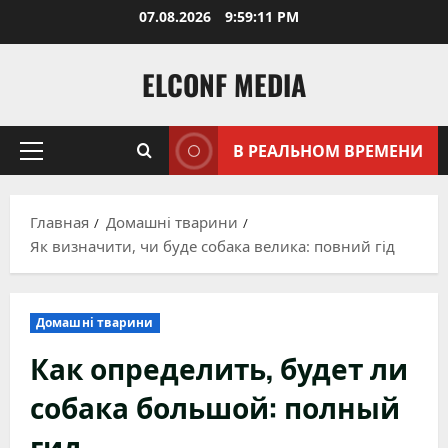
Перейти
07.08.2026
9:59:13 PM
к
содержимому
ELCONF MEDIA
В РЕАЛЬНОМ ВРЕМЕНИ
Основное
меню
Главная
Домашні тварини
Як визначити, чи буде собака велика: повний гід
Домашні тварини
Как определить, будет ли
собака большой: полный
гид