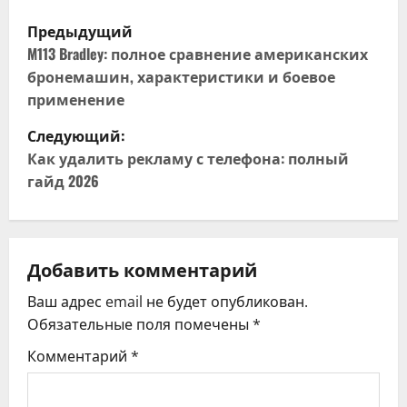
Н
Предыдущий
а
M113 Bradley: полное сравнение американских
бронемашин, характеристики и боевое
в
применение
и
Следующий:
Как удалить рекламу с телефона: полный
г
гайд 2026
а
ц
Добавить комментарий
и
Ваш адрес email не будет опубликован.
я
Обязательные поля помечены
*
Комментарий
*
п
о