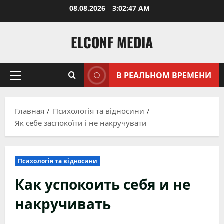
Перейти
08.08.2026
3:02:48 AM
к
содержимому
ELCONF MEDIA
В РЕАЛЬНОМ ВРЕМЕНИ
Основное
меню
Главная
Психологія та відносини
Як себе заспокоїти і не накручувати
Психологія та відносини
Как успокоить себя и не
накручивать