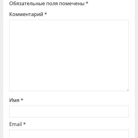
Обязательные поля помечены
*
я
Комментарий
*
п
о
з
а
п
и
с
Имя
*
я
Email
*
м