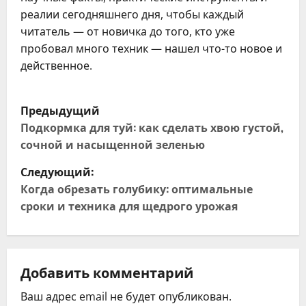
реалии сегодняшнего дня, чтобы каждый
читатель — от новичка до того, кто уже
пробовал много техник — нашел что-то новое и
действенное.
Н
Предыдущий
а
Подкормка для туй: как сделать хвою густой,
сочной и насыщенной зеленью
в
Следующий:
и
Когда обрезать голубику: оптимальные
сроки и техника для щедрого урожая
г
а
ц
Добавить комментарий
Ваш адрес email не будет опубликован.
и