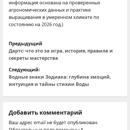
информация основана на проверенных
агрономических данных и практике
выращивания в умеренном климате по
состоянию на 2026 год.)
Н
Предыдущий
а
Дартс: что это за игра, история, правила и
секреты мастерства
в
Следующий:
и
Водные знаки Зодиака: глубина эмоций,
интуиция и тайны стихии Воды
г
а
ц
Добавить комментарий
Ваш адрес email не будет опубликован.
и
Обязательные поля помечены
*