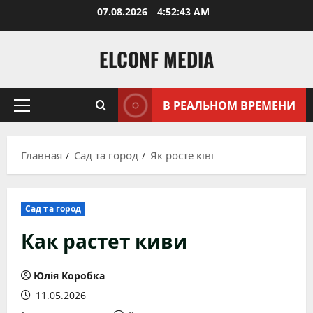
Перейти
07.08.2026
4:52:44 AM
к
содержимому
ELCONF MEDIA
В РЕАЛЬНОМ ВРЕМЕНИ
Основное
меню
Главная
Сад та город
Як росте ківі
Сад та город
Как растет киви
Юлія Коробка
11.05.2026