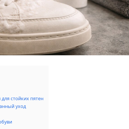
для стойких пятен
анный уход
обуви