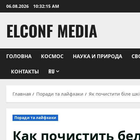
Перейти
06.08.2026
10:32:17 AM
к
содержимому
ELCONF MEDIA
ГОЛОВНА
КОСМОС
НАУКА И ПРИРОДА
СВ
КОНТАКТЫ
RU
Главная
Поради та лайфхаки
Як почистити біле шкі
Поради та лайфхаки
Как почистить бе