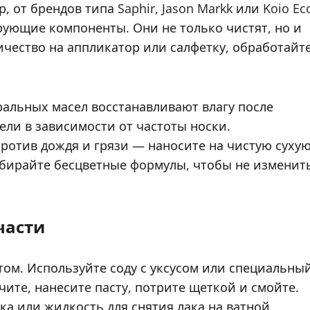
от брендов типа Saphir, Jason Markk или Koio Ec
рующие компоненты. Они не только чистят, но и
ество на аппликатор или салфетку, обработайт
альных масел восстанавливают влагу после
дели в зависимости от частоты носки.
ротив дождя и грязи — наносите на чистую суху
ыбирайте бесцветные формулы, чтобы не изменит
части
том. Используйте соду с уксусом или специальны
ите, нанесите пасту, потрите щеткой и смойте.
ка или жидкость для снятия лака на ватной