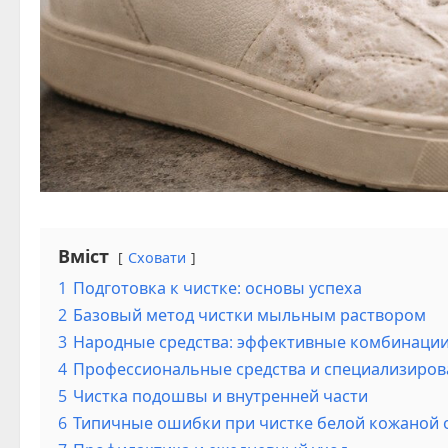
Вміст
Сховати
1
Подготовка к чистке: основы успеха
2
Базовый метод чистки мыльным раствором
3
Народные средства: эффективные комбинации 
4
Профессиональные средства и специализиров
5
Чистка подошвы и внутренней части
6
Типичные ошибки при чистке белой кожаной 