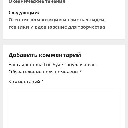
а
Океанические течения
Следующий:
в
Осенние композиции из листьев: идеи,
и
техники и вдохновение для творчества
г
а
Добавить комментарий
ц
Ваш адрес email не будет опубликован.
Обязательные поля помечены
*
и
Комментарий
*
я
п
о
з