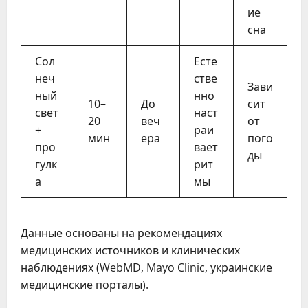
ие
сна
Сол
Есте
неч
стве
Зави
ный
нно
10–
До
сит
свет
наст
20
веч
от
+
раи
мин
ера
пого
про
вает
ды
гулк
рит
а
мы
Данные основаны на рекомендациях
медицинских источников и клинических
наблюдениях (WebMD, Mayo Clinic, украинские
медицинские порталы).