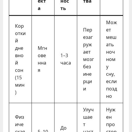
ект
нос
тва
а
ть
Мож
Кор
Пер
ет
отки
езаг
меш
й
руж
ать
дне
Мгн
ает
ноч
вно
ове
1–3
мозг
ном
й
нна
часа
без
у
сон
я
ине
сну,
(15
рци
если
мин
и
позд
)
но
Улуч
Нуж
Физ
шае
ен
иче
т
про
До
ская
5–10
наст
стор