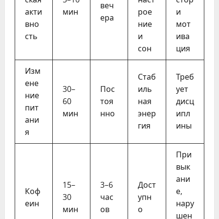
веч
акти
мин
рое
и
ера
вно
ние
мот
сть
и
ива
сон
ция
Изм
Стаб
Треб
ене
30–
Пос
иль
ует
ние
60
тоя
ная
дисц
пит
мин
нно
энер
ипл
ани
гия
ины
я
При
вык
ани
15–
3–6
Дост
Коф
е,
30
час
упн
еин
нару
мин
ов
о
шен