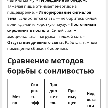
чай или матчу. –
Переедание за обедом.
Тяжёлая пища отнимает энергию на
пищеварение. –
Игнорирование сигналов
тела.
Если хочется спать — не боритесь силой
воли, сделайте короткую паузу. –
Постоянный
скроллинг в постели.
Синий свет +
эмоциональная нагрузка = плохой сон. –
Отсутствие дневного света.
Работа в тёмном
помещении сбивает биоритмы.
Сравнение методов
борьбы с сонливостью
Ско
Про
рос
дол
Пре
Нед
Мет
ть
жит
иму
оста
од
эфф
ель
щес
тки