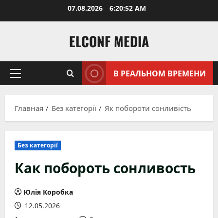
Перейти
07.08.2026
6:20:54 AM
к
содержимому
ELCONF MEDIA
В РЕАЛЬНОМ ВРЕМЕНИ
Основное
меню
Главная
Без категорії
Як побороти сонливість
Без категорії
Как побороть сонливость
Юлія Коробка
12.05.2026