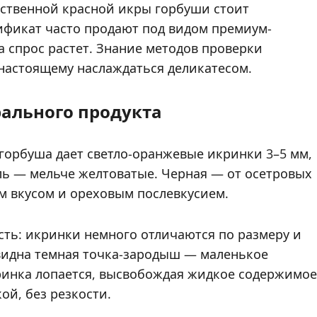
ественной красной икры горбуши стоит
фикат часто продают под видом премиум-
а спрос растет. Знание методов проверки
настоящему наслаждаться деликатесом.
рального продукта
 горбуша дает светло-оранжевые икринки 3–5 мм,
ль — мельче желтоватые. Черная — от осетровых
вым вкусом и ореховым послевкусием.
сть: икринки немного отличаются по размеру и
и видна темная точка-зародыш — маленькое
инка лопается, высвобождая жидкое содержимое
ой, без резкости.