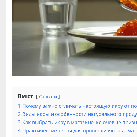
Вміст
Сховати
1
Почему важно отличать настоящую икру от п
2
Виды икры и особенности натурального проду
3
Как выбрать икру в магазине: ключевые призн
4
Практические тесты для проверки икры дома