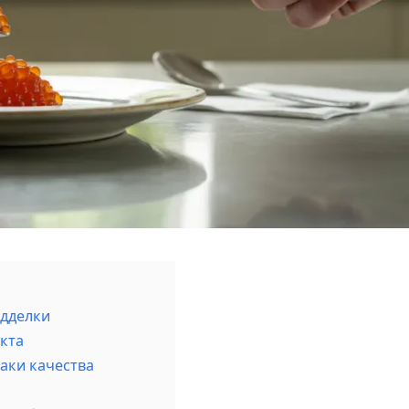
одделки
кта
аки качества