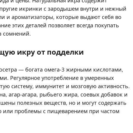
вида и цены. Натуральная икра содержит
упругие икринки с зародышем внутри и нежный
ли и ароматизаторы, которые выдают себя во
ание этих деталей позволяет всегда покупать
з сомнений.
щую икру от подделки
осетра — богата омега-3 жирными кислотами,
ами. Регулярное употребление в умеренных
тую систему, иммунитет и мозговую активность.
а, агар-агара, рыбьего жира, соевых добавок и
ишены полезных веществ, но и могут содержать
 или проблемы с пищеварением при частом